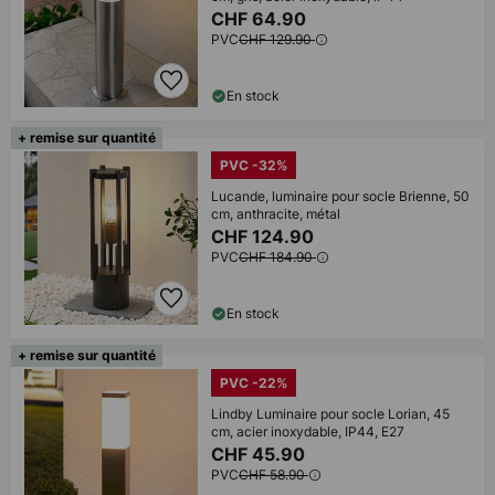
CHF 64.90
PVC
CHF 129.90
En stock
+ remise sur quantité
PVC -32%
Lucande, luminaire pour socle Brienne, 50
cm, anthracite, métal
CHF 124.90
PVC
CHF 184.90
En stock
+ remise sur quantité
PVC -22%
Lindby Luminaire pour socle Lorian, 45
cm, acier inoxydable, IP44, E27
CHF 45.90
PVC
CHF 58.90