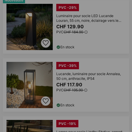
Nouveauté
PVC -29%
Luminaire pour socle LED Lucande
Louran, 55 cm, noire, éclairage vers le
haut
CHF 129.90
PVC
CHF 184.90
En stock
PVC -39%
Lucande, luminaire pour socle Annalea,
50 cm, anthracite, IP54
CHF 117.90
PVC
CHF 195.90
En stock
PVC -19%
Lampe pour socle Lindby Statius, argent,