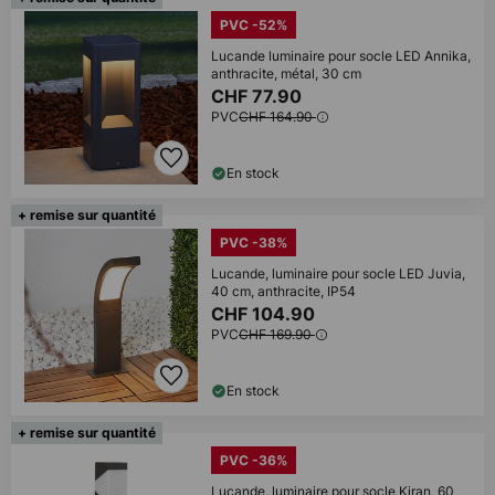
PVC -52%
Lucande luminaire pour socle LED Annika,
anthracite, métal, 30 cm
CHF 77.90
PVC
CHF 164.90
En stock
+ remise sur quantité
PVC -38%
Lucande, luminaire pour socle LED Juvia,
40 cm, anthracite, IP54
CHF 104.90
PVC
CHF 169.90
En stock
+ remise sur quantité
PVC -36%
Lucande, luminaire pour socle Kiran, 60