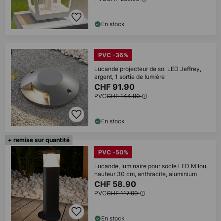
En stock
PVC -36%
Lucande projecteur de sol LED Jeffrey,
argent, 1 sortie de lumière
CHF 91.90
PVC
CHF 144.90
En stock
+ remise sur quantité
PVC -50%
Lucande, luminaire pour socle LED Milou,
hauteur 30 cm, anthracite, aluminium
CHF 58.90
PVC
CHF 117.90
En stock