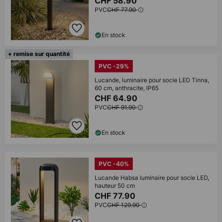
CHF 58.90
PVC
CHF 77.90
En stock
+ remise sur quantité
PVC -29%
Lucande, luminaire pour socle LED Tinna,
60 cm, anthracite, IP65
CHF 64.90
PVC
CHF 91.90
En stock
PVC -40%
Lucande Habsa luminaire pour socle LED,
hauteur 50 cm
CHF 77.90
PVC
CHF 129.90