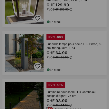
CHF 129.90
PVC
CHF 259.90
En stock
PVC -66%
Lucande lampe pour socle LED Pirron, 50
cm, triangulaire, IP54
CHF 64.90
PVC
CHF 195.90
En stock
PVC -18%
Luminaire pour socle LED Combo au
design élégant, 25 cm
CHF 93.90
PVC
CHF 114.86