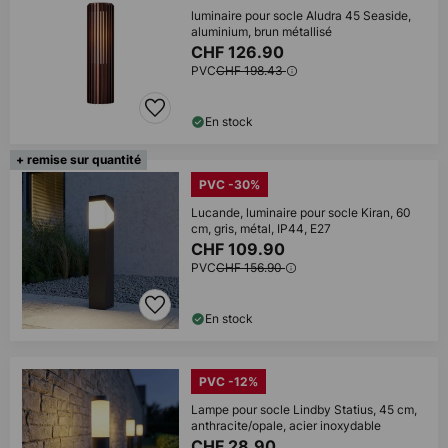
luminaire pour socle Aludra 45 Seaside,
aluminium, brun métallisé
CHF 126.90
PVC
CHF 198.43
En stock
+ remise sur quantité
PVC -30%
Lucande, luminaire pour socle Kiran, 60
cm, gris, métal, IP44, E27
CHF 109.90
PVC
CHF 156.90
En stock
PVC -12%
Lampe pour socle Lindby Statius, 45 cm,
anthracite/opale, acier inoxydable
CHF 28.90