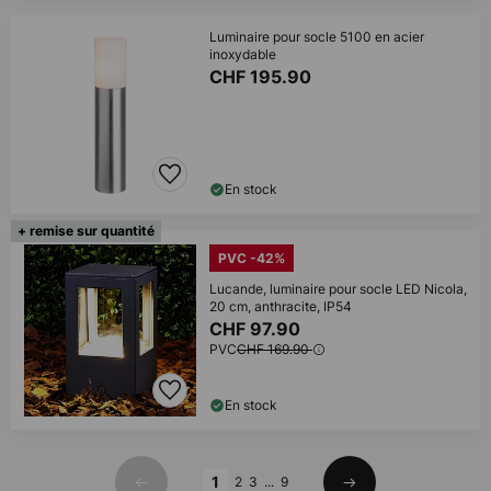
Luminaire pour socle 5100 en acier
inoxydable
CHF 195.90
En stock
+ remise sur quantité
PVC -42%
Lucande, luminaire pour socle LED Nicola,
20 cm, anthracite, IP54
CHF 97.90
PVC
CHF 169.90
En stock
Page
1
2
3
...
9