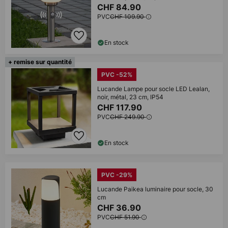
CHF 84.90
PVC
CHF 109.90
En stock
+ remise sur quantité
PVC -52%
Lucande Lampe pour socle LED Lealan,
noir, métal, 23 cm, IP54
CHF 117.90
PVC
CHF 249.90
En stock
PVC -29%
Lucande Paikea luminaire pour socle, 30
cm
CHF 36.90
PVC
CHF 51.90