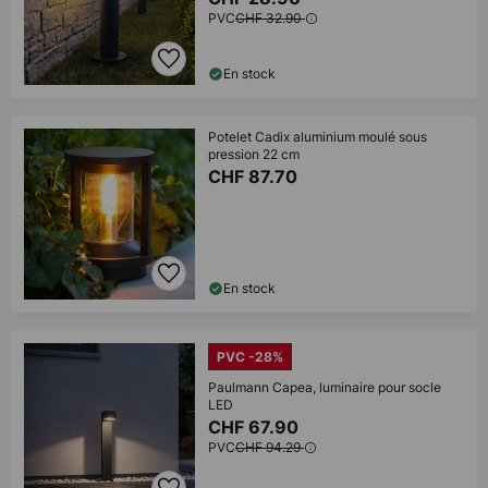
PVC
CHF 32.90
En stock
Potelet Cadix aluminium moulé sous
pression 22 cm
CHF 87.70
En stock
PVC -28%
Paulmann Capea, luminaire pour socle
LED
CHF 67.90
PVC
CHF 94.29