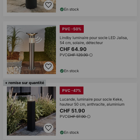
En stock
PVC -50%
Lindby luminaire pour socle LED Jalisa,
54 cm, solaire, détecteur
CHF 64.90
PVC
CHF 129.90
En stock
+ remise sur quantité
PVC -47%
Lucande, luminaire pour socle Keke,
hauteur 50 cm, anthracite, aluminium
CHF 51.90
PVC
CHF 97.90
En stock