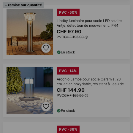
+ remise sur quantité
PVC -50%
Lindby luminaire pour socle LED solaire
Antje, détecteur de mouvement, IP44
CHF 97.90
PVC
CHF 195.90
En stock
PVC -14%
Arcchio Lampe pour socle Caramia, 23
cm, acier inoxydable, résistant à l'eau de
CHF 144.90
PVC
CHF 169.90
En stock
PVC -36%