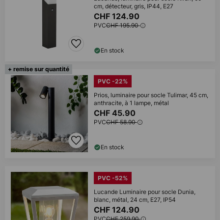
cm, détecteur, gris, IP44, E27
CHF 124.90
PVC
CHF 195.90
En stock
+ remise sur quantité
PVC -22%
Prios, luminaire pour socle Tulimar, 45 cm,
anthracite, à 1 lampe, métal
CHF 45.90
PVC
CHF 58.90
En stock
PVC -52%
Lucande Luminaire pour socle Dunia,
blanc, métal, 24 cm, E27, IP54
CHF 124.90
PVC
CHF 259.90