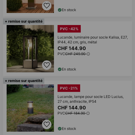
En stock
+ remise sur quantité
PVC -42%
Lucande, luminaire pour socle Kalisa, E27,
IP44, 42 cm, gris, métal
CHF 144.90
PVC
CHF 249.90
En stock
+ remise sur quantité
PVC -21%
Lucande, lampe pour socle LED Lucius,
27 cm, anthracite, IP54
CHF 144.90
PVC
CHF 184.90
En stock