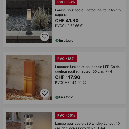
PVC -33%
Lampe pour socle Boston, hauteur 45 cm,
capteur
CHF 41.90
PVC
CHF 62.66
En stock
PVC -18%
Lucande luminaire pour socle LED Oxido,
couleur rouille, hauteur 50 cm, IP44
CHF 117.90
PVC
CHF 144.90
En stock
PVC -50%
Lampe pour socle LED Lindby Lanea, 40
cm, gris, acier inoxydable, IP44