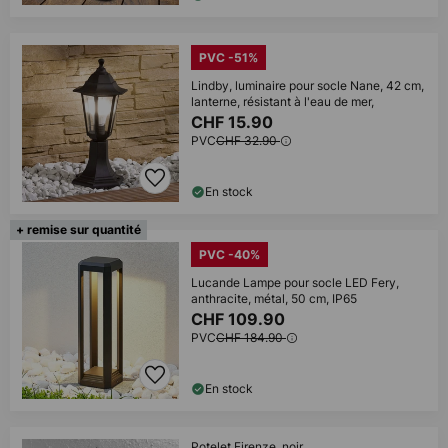
PVC -51%
Lindby, luminaire pour socle Nane, 42 cm,
lanterne, résistant à l'eau de mer,
CHF 15.90
PVC
CHF 32.90
En stock
+ remise sur quantité
PVC -40%
Lucande Lampe pour socle LED Fery,
anthracite, métal, 50 cm, IP65
CHF 109.90
PVC
CHF 184.90
En stock
Potelet Firenze, noir