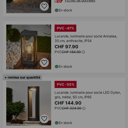
Fichier de données
En stock
PVC -47%
Lucande, luminaire pour socle Annalea,
35 cm, anthracite, IP54
CHF 97.90
PVC
CHF 184.90
En stock
+ remise sur quantité
PVC -55%
Lucande, luminaire pour socle LED Dylen,
gris, métal, 50 cm, IP65
CHF 144.90
PVC
CHF 324.90
En stock