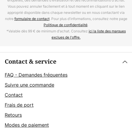
enquêtes, des demandes d'évaluation et des recommandations d'achat.
Vous pouvez annuler facilement et à tout moment en cliquant sur le lien
approprié disponible dans chaque newsletter ou en nous contactant via
notre
formulaire de contact
. Pour plus d'informations, consultez notre page
Politique de confidentialité
.
*Valable dès 99 € de minimum d'achat. Consultez
ici la liste des marques
exclues de l'offre.
Contact & service
FAQ - Demandes fréquentes
Suivre une commande
Contact
Frais de port
Retours
Modes de paiement