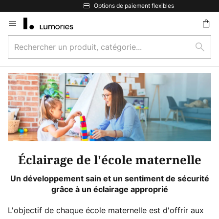
Options de paiement flexibles
Allez
au
Rechercher
contenu
Rech
un
ercher
produit,
catégorie...
Éclairage de l'école maternelle
Un développement sain et un sentiment de sécurité
grâce à un éclairage approprié
L'objectif de chaque école maternelle est d'offrir aux