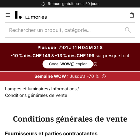
Retours gratuits sous 50 jours
Allez
au
Rechercher
contenu
Rech
un
ercher
produit,
Plus que
01 J 11 H 04 M 30 S
catégorie...
sur presque tout
-10 % dès CHF 149 & -13 % dès CHF 199
Code :
copier
WOW
Jusqu'à -70 %
Semaine WOW :
Lampes et luminaires
Informations
Conditions générales de vente
Conditions générales de vente
Fournisseurs et parties contractantes