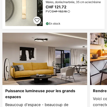
Wales, dorée/marbrée, 35 cm acier/résine
CHF 121.72
PVC
CHF 152.16
En stock
Puissance lumineuse pour les grands
Rendre 
espaces
Voici c
Beaucoup d'espace - beaucoup de
correct