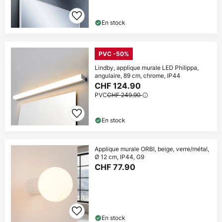
En stock
PVC -50%
Lindby, applique murale LED Philippa,
angulaire, 89 cm, chrome, IP44
CHF 124.90
PVC
CHF 249.90
En stock
Applique murale ORBI, beige, verre/métal,
Ø 12 cm, IP44, G9
CHF 77.90
En stock