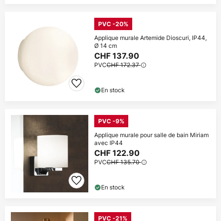
PVC -20%
Applique murale Artemide Dioscuri, IP44,
Ø 14 cm
CHF 137.90
PVC
CHF 172.37
En stock
PVC -9%
Applique murale pour salle de bain Miriam
avec IP44
CHF 122.90
PVC
CHF 135.70
En stock
PVC -21%