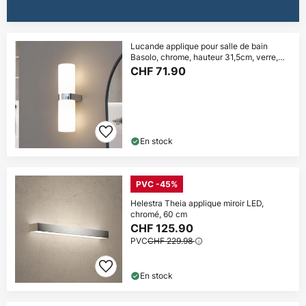
Lucande applique pour salle de bain
Basolo, chrome, hauteur 31,5cm, verre,
IP44
CHF 71.90
En stock
PVC -45%
Helestra Theia applique miroir LED,
chromé, 60 cm
CHF 125.90
PVC
CHF 229.98
En stock