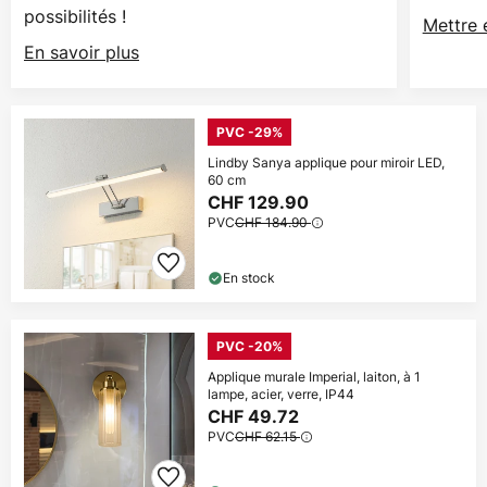
possibilités !
Mettre 
En savoir plus
PVC -29%
Lindby Sanya applique pour miroir LED,
60 cm
CHF 129.90
PVC
CHF 184.90
En stock
PVC -20%
Applique murale Imperial, laiton, à 1
lampe, acier, verre, IP44
CHF 49.72
PVC
CHF 62.15