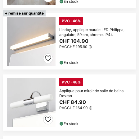
En stock
+ remise sur quantité
PVC -46%
Lindby, applique murale LED Philippa,
angulaire, 59 cm, chrome, IP44
CHF 104.90
PVC
CHF 195.90
En stock
PVC -48%
Applique pour miroir de salle de bains
Devran
CHF 84.90
PVC
CHF 164.90
En stock