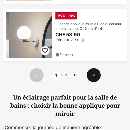
PVC -18%
Lucande applique murale Bidolo, couleur
chrome, verre, Ø 12 cm, IP44
CHF 58.90
PVC
CHF 71.90
En stock
Page
1
2
3
...
13
Précédent
Suivant
Un éclairage parfait pour la salle de
bains : choisir la bonne applique pour
miroir
Commencer la journée de manière agréable