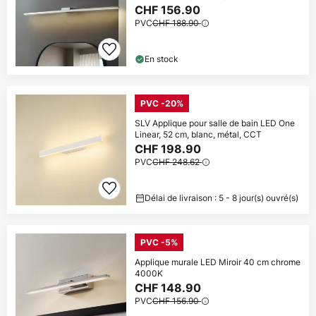
CHF 156.90
PVC
CHF 188.90
En stock
PVC -20%
SLV Applique pour salle de bain LED One
Linear, 52 cm, blanc, métal, CCT
CHF 198.90
PVC
CHF 248.62
Délai de livraison : 5 - 8 jour(s) ouvré(s)
PVC -5%
Applique murale LED Miroir 40 cm chrome
4000K
CHF 148.90
PVC
CHF 156.90