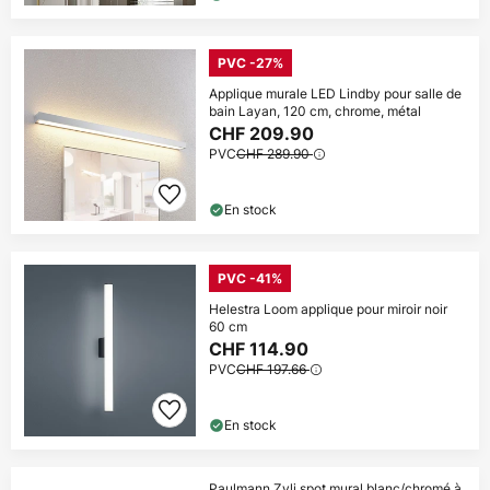
PVC -27%
Applique murale LED Lindby pour salle de
bain Layan, 120 cm, chrome, métal
CHF 209.90
PVC
CHF 289.90
En stock
PVC -41%
Helestra Loom applique pour miroir noir
60 cm
CHF 114.90
PVC
CHF 197.66
En stock
Paulmann Zyli spot mural blanc/chromé à