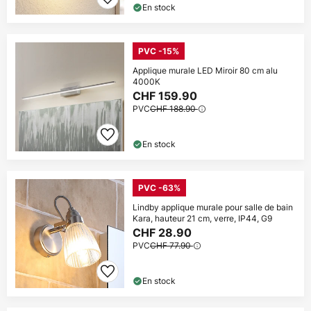
En stock
PVC -15%
Applique murale LED Miroir 80 cm alu
4000K
CHF 159.90
PVC
CHF 188.90
En stock
PVC -63%
Lindby applique murale pour salle de bain
Kara, hauteur 21 cm, verre, IP44, G9
CHF 28.90
PVC
CHF 77.90
En stock