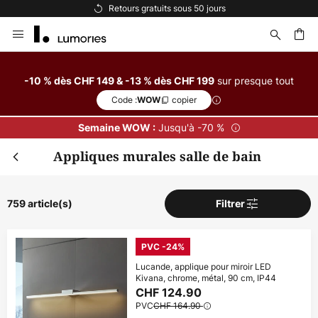
Options de paiement flexibles
Allez
au
contenu
sur presque tout
-10 % dès CHF 149 & -13 % dès CHF 199
ercher
Code :
copier
WOW
Jusqu'à -70 %
Semaine WOW :
Appliques murales salle de bain
Fer
Remise supplémentaire
dès CHF 149
-10 % suppl.
759 article(s)
Filtrer
dès CHF 199
-13 % suppl.
PVC -24%
sur presque tout*
Lucande, applique pour miroir LED
Kivana, chrome, métal, 90 cm, IP44
Code :
copier
WOW
CHF 124.90
PVC
CHF 164.90