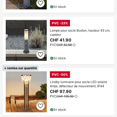
En stock
PVC -33%
Lampe pour socle Boston, hauteur 45 cm,
capteur
CHF 41.90
PVC
CHF 62.66
En stock
+ remise sur quantité
PVC -50%
Lindby luminaire pour socle LED solaire
Antje, détecteur de mouvement, IP44
CHF 97.90
PVC
CHF 195.90
En stock