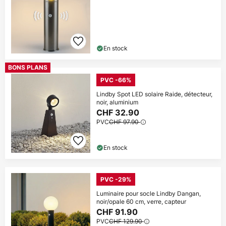
En stock
BONS PLANS
PVC -66%
Lindby Spot LED solaire Raide, détecteur,
noir, aluminium
CHF 32.90
PVC
CHF 97.90
En stock
PVC -29%
Luminaire pour socle Lindby Dangan,
noir/opale 60 cm, verre, capteur
CHF 91.90
PVC
CHF 129.90