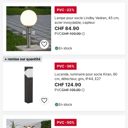
PVC -22%
Lampe pour socle Lindby Vedran, 45 cm,
acier inoxydable, capteur
CHF 84.90
PVC
CHF 109.90
En stock
+ remise sur quantité
PVC -36%
Lucande, luminaire pour socle Kiran, 60
cm, détecteur, gris, IP44, E27
CHF 124.90
PVC
CHF 195.90
En stock
PVC -50%