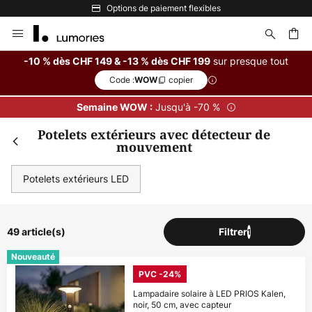
Options de paiement flexibles
Allez
Fer
Remise supplémentaire
au
contenu
dès CHF 149
sur presque tout
-10 % dès CHF 149 & -13 % dès CHF 199
-10 % suppl.
Code :
copier
WOW
ercher
dès CHF 199
-13 % suppl.
Jusqu'à -70 %
Semaine WOW :
sur presque tout*
Potelets extérieurs avec détecteur de
mouvement
Code :
copier
WOW
Potelets extérieurs LED
En profiter
*Marques exclues
49 article(s)
Filtrer
1
Nouveauté
PVC -24%
Lampadaire solaire à LED PRIOS Kalen,
noir, 50 cm, avec capteur