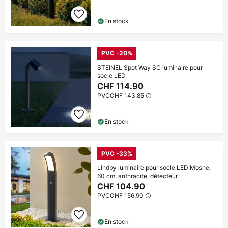
En stock
PVC -20%
STEINEL Spot Way SC luminaire pour
socle LED
CHF 114.90
PVC
CHF 143.85
En stock
PVC -33%
Lindby luminaire pour socle LED Moshe,
60 cm, anthracite, détecteur
CHF 104.90
PVC
CHF 156.90
En stock