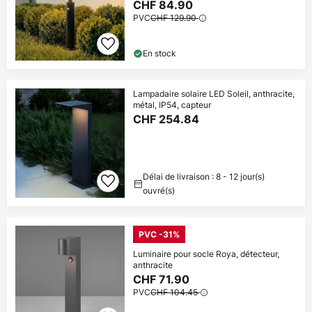
CHF 84.90
PVC
CHF 129.90
En stock
Lampadaire solaire LED Soleil, anthracite,
métal, IP54, capteur
CHF 254.84
Délai de livraison : 8 - 12 jour(s)
ouvré(s)
PVC -31%
Luminaire pour socle Roya, détecteur,
anthracite
CHF 71.90
PVC
CHF 104.45