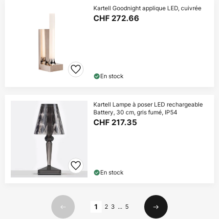
Kartell Goodnight applique LED, cuivrée
CHF 272.66
En stock
Kartell Lampe à poser LED rechargeable
Battery, 30 cm, gris fumé, IP54
CHF 217.35
En stock
Page
1
2
3
...
5
Précédent
Suivant