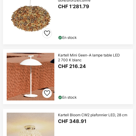
doré/bronze/cuivre
CHF 1’281.79
En stock
Kartell Mini Geen-A lampe table LED
2 700 K blanc
CHF 216.24
En stock
Kartell Bloom CW2 plafonnier LED, 28 cm
CHF 348.91