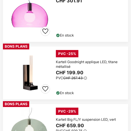
CHF 301.91
En stock
BONS PLANS
PVC -25%
Kartell Goodnight applique LED, titane
métallisé
CHF 199.90
PVC
CHF 267.43
En stock
BONS PLANS
PVC -29%
Kartell Big FL/Y suspension LED, vert
CHF 659.90
PVC
CHF 929.75