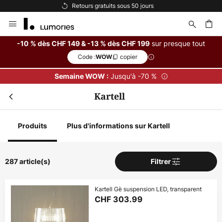
Options de paiement flexibles
Allez
Fer
Remise supplémentaire
au
contenu
dès CHF 149
sur presque tout
-10 % dès CHF 149 & -13 % dès CHF 199
-10 % suppl.
Code :
copier
WOW
ercher
dès CHF 199
-13 % suppl.
Jusqu'à -70 %
Semaine WOW :
sur presque tout*
Kartell
Code :
copier
WOW
Produits
Plus d'informations sur Kartell
En profiter
*Marques exclues
287 article(s)
Filtrer
Kartell Gè suspension LED, transparent
CHF 303.99