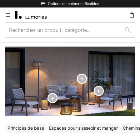
Options de paiement flexibles
Allez
au
Rechercher
contenu
Rech
un
ercher
produit,
catégorie...
Principes de base
Espaces pour s'asseoir et manger
Chemins