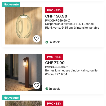
Nouveauté
PVC -39%
CHF 156.90
PVC
CHF 259.90
Suspension d'extérieur LED Lucande
Richi, verte, Ø 35 cm, à intensité variable
En stock
PVC -15%
CHF 77.90
PVC
CHF 91.90
Bornes lumineuses Lindby Kaliro, rouille,
60 cm, E27, IP54
En stock
Nouveauté
PVC -38%