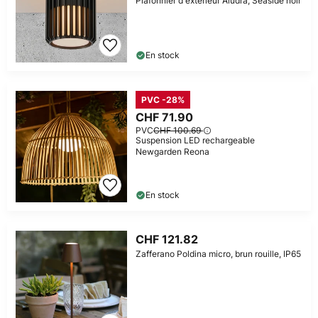
Plafonnier d'extérieur Aludra, Seaside noir
En stock
PVC -28%
CHF 71.90
PVC
CHF 100.69
Suspension LED rechargeable
Newgarden Reona
En stock
CHF 121.82
Zafferano Poldina micro, brun rouille, IP65