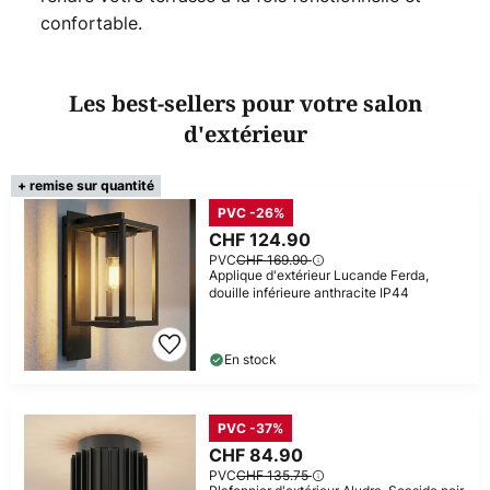
confortable.
Les best-sellers pour votre salon
d'extérieur
+ remise sur quantité
PVC -26%
CHF 124.90
PVC
CHF 169.90
Applique d'extérieur Lucande Ferda,
douille inférieure anthracite IP44
En stock
PVC -37%
CHF 84.90
PVC
CHF 135.75