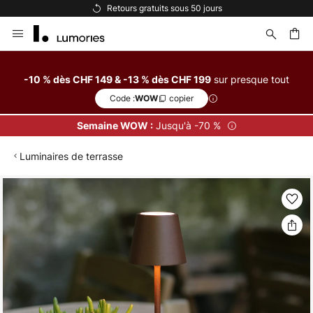
Retours gratuits sous 50 jours
Allez
au
contenu
sur presque tout
-10 % dès CHF 149 & -13 % dès CHF 199
ercher
Code :
copier
WOW
Jusqu'à -70 %
Semaine WOW :
Luminaires de terrasse
Skip
to
the
end
of
the
images
gallery