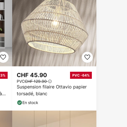
CHF 45.90
23%
PVC -64%
PVC
CHF 129.90
Suspension filaire Ottavio papier
à
torsadé, blanc
En stock