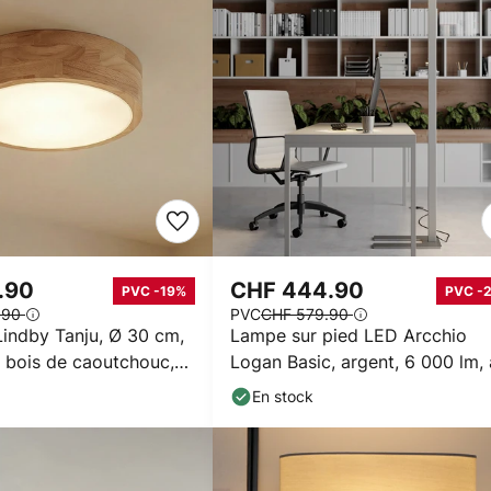
.90
CHF 444.90
PVC -19%
PVC -
.90
PVC
CHF 579.90
Lindby Tanju, Ø 30 cm,
Lampe sur pied LED Arcchio
, bois de caoutchouc,
Logan Basic, argent, 6 000 lm, 
intensité variable
En stock