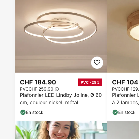
CHF 184.90
CHF 104
PVC -28%
PVC
CHF 259.90
PVC
CHF 129
Plafonnier LED Lindby Joline, Ø 60
Plafonnier 
cm, couleur nickel, métal
à 2 lampes
E27
En stock
En stock