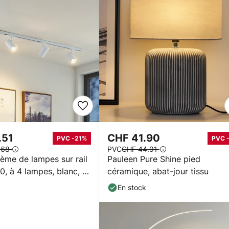
.51
CHF 41.90
PVC -21%
PVC 
.68
PVC
CHF 44.91
ème de lampes sur rail
Pauleen Pure Shine pied
0, à 4 lampes, blanc, Ø
céramique, abat-jour tissu
En stock