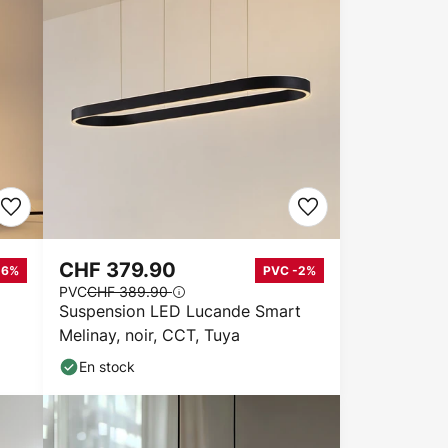
CHF 379.90
-6%
PVC -2%
PVC
CHF 389.90
Suspension LED Lucande Smart
Melinay, noir, CCT, Tuya
En stock