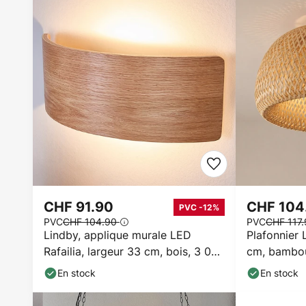
CHF 91.90
CHF 104
PVC -12%
PVC
CHF 104.90
PVC
CHF 117
Lindby, applique murale LED
Plafonnier
Rafailia, largeur 33 cm, bois, 3 000
cm, bambo
K
En stock
En stock