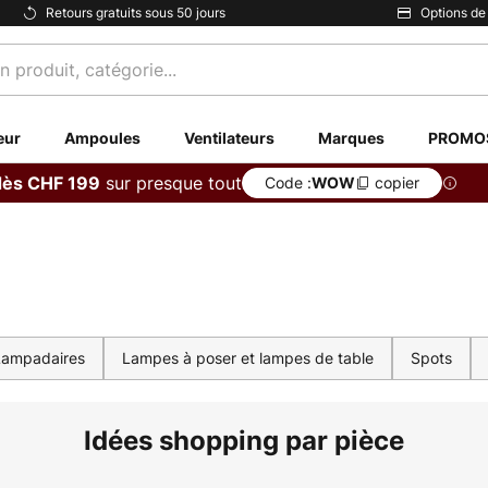
Retours gratuits sous 50 jours
Options de
eur
Ampoules
Ventilateurs
Marques
PROMO
sur presque tout
dès CHF 199
Code :
copier
WOW
Lampadaires
Lampes à poser et lampes de table
Spots
Idées shopping par pièce