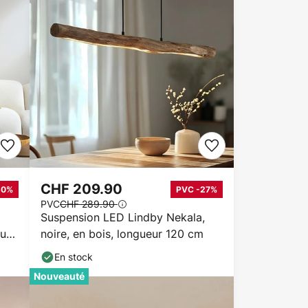
CHF 209.90
50%
PVC -27%
PVC
CHF 289.90
Suspension LED Lindby Nekala,
ur
noire, en bois, longueur 120 cm
En stock
Nouveauté