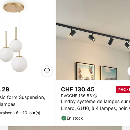
.29
CHF 130.45
PVC -
PVC
CHF 156.56
sic form Suspension,
Lindby système de lampes sur r
 lampes
Linaro, GU10, à 4 lampes, noir,
vraison : 6 - 10 jour(s)
cm
En stock