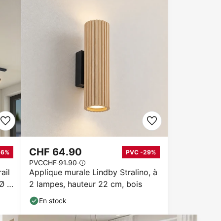
CHF 64.90
16%
PVC -29%
PVC
CHF 91.90
ail
Applique murale Lindby Stralino, à
 Ø 6
2 lampes, hauteur 22 cm, bois
En stock