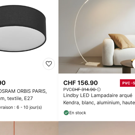
90
CHF 156.90
PVC -
PVC
CHF 314.90
 OSRAM ORBIS PARIS,
Lindby LED Lampadaire arqué
cm, textile, E27
Kendra, blanc, aluminium, haute
vraison : 6 - 10 jour(s)
180cm
En stock