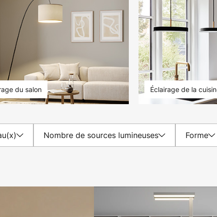
irage du salon
Éclairage de la cuisi
au(x)
Nombre de sources lumineuses
Forme