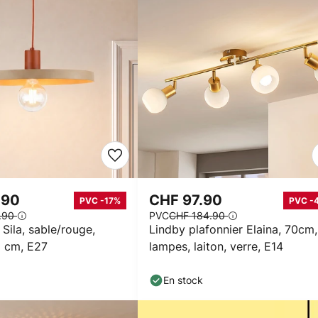
.90
CHF 97.90
PVC -17%
PVC -
.90
PVC
CHF 184.90
Sila, sable/rouge,
Lindby plafonnier Elaina, 70cm,
5 cm, E27
lampes, laiton, verre, E14
En stock