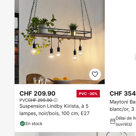
CHF 209.90
CHF 354
PVC -30%
PVC
CHF 299.90
Maytoni Ba
Suspension Lindby Kirista, à 5
blanc/or, 3
lampes, noir/bois, 100 cm, E27
Délai de li
En stock
ouvré(s)