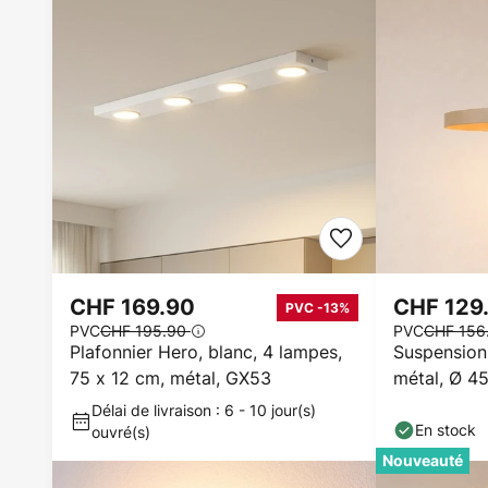
CHF 169.90
CHF 129
PVC -13%
PVC
CHF 195.90
PVC
CHF 156
Plafonnier Hero, blanc, 4 lampes,
Suspension 
75 x 12 cm, métal, GX53
métal, Ø 4
Délai de livraison : 6 - 10 jour(s)
En stock
ouvré(s)
Nouveauté