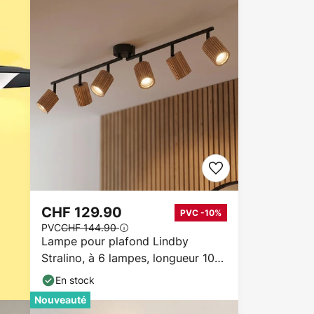
CHF 129.90
PVC -10%
PVC
CHF 144.90
Lampe pour plafond Lindby
Stralino, à 6 lampes, longueur 102
cm, bois
En stock
Nouveauté