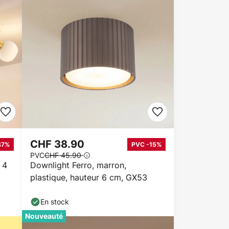
CHF 38.90
47%
PVC -15%
PVC
CHF 45.90
 4
Downlight Ferro, marron,
plastique, hauteur 6 cm, GX53
En stock
Nouveauté