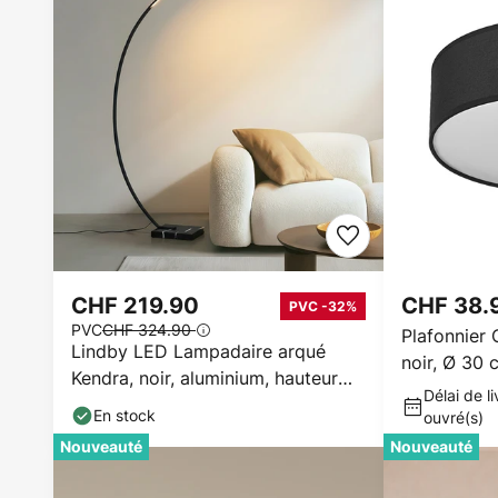
CHF 219.90
CHF 38.
PVC -32%
PVC
CHF 324.90
Plafonnier
Lindby LED Lampadaire arqué
noir, Ø 30 
Kendra, noir, aluminium, hauteur
Délai de li
180cm
En stock
ouvré(s)
Nouveauté
Nouveauté