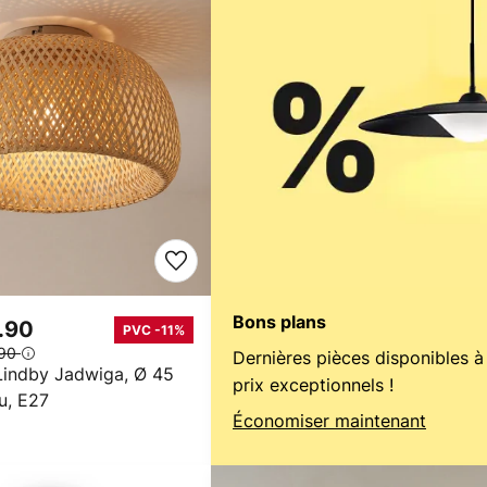
Bons plans
.90
PVC -11%
.90
Dernières pièces disponibles à
 Lindby Jadwiga, Ø 45
prix exceptionnels !
u, E27
Économiser maintenant