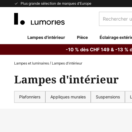
Allez
Plus grande sélection de marques d'Europe
au
Rechercher
contenu
un
produit,
catégorie...
Lampes d'intérieur
Pièce
Éclairage extéri
-10 % dès CHF 149 & -13 % 
Lampes et luminaires
Lampes d'intérieur
Lampes d'intérieur
Plafonniers
Appliques murales
Suspensions