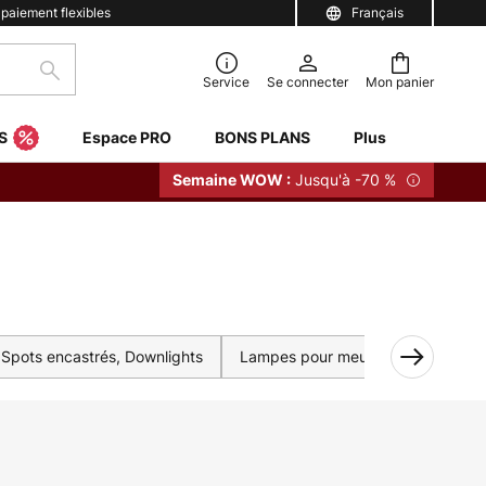
 paiement flexibles
Français
Rechercher
Service
Se connecter
Mon panier
S
Espace PRO
BONS PLANS
Plus
Jusqu'à -70 %
Semaine WOW :
Spots encastrés, Downlights
Lampes pour meubles
Lustres