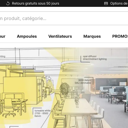
Retours gratuits sous 50 jours
Options de
eur
Ampoules
Ventilateurs
Marques
PROMO