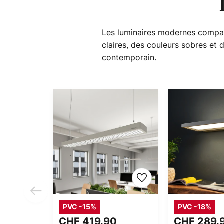
Les luminaires modernes compati
claires, des couleurs sobres et 
contemporain.
PVC -15%
PVC -18%
CHF 419.90
CHF 289.