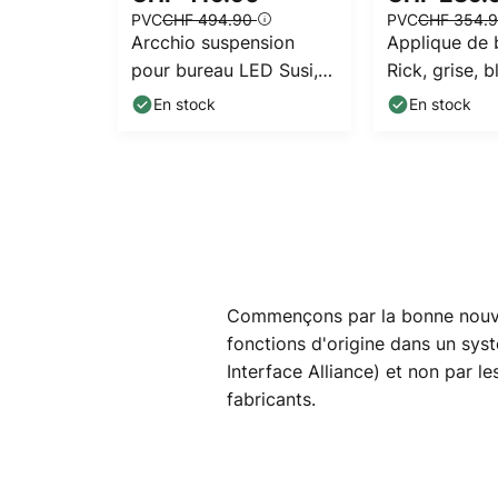
PVC
CHF 494.90
PVC
CHF 354.
Arcchio suspension
Applique de
pour bureau LED Susi,
Rick, grise, 
argent, 120 cm, 4000K,
En stock
En stock
DALI
Commençons par la bonne nouvell
fonctions d'origine dans un syst
Interface Alliance) et non par l
fabricants.