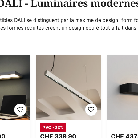
DALI - Luminaires moderne
bles DALI se distinguent par la maxime de design "form fol
des formes réduites créent un design épuré tout à fait dans
PVC -23%
90
CHF 339.90
CHF 437