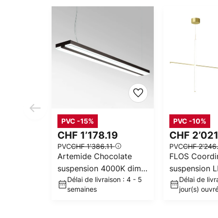
PVC -15%
PVC -10%
CHF 1’178.19
CHF 2’02
PVC
CHF 1’386.11
PVC
CHF 2’246
Artemide Chocolate
FLOS Coordi
suspension 4000K dim
suspension L
Délai de livraison : 4 - 5
Délai de livr
DALI mocca
92,2 cm
semaines
jour(s) ouvr