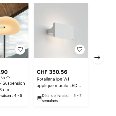
PVC -15%
.90
CHF 350.56
CHF 2’
.59
PVC
CHF 2’
Rotaliana Ipe W1
- Suspension
Artemide 
applique murale LED
6 cm
light circu
blanc 2.700K à intensité
vraison : 4 - 5
Délai de livraison : 5 - 7
Délai de 
Suspensio
variable
semaines
semaine