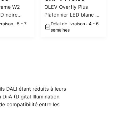
PVC
CHF 6
Frame W2
OLEV Overfly Plus
Plafonnie
D noire
Plafonnier LED blanc Ø
Funnel, bl
55cm
vraison : 5 - 7
Délai de livraison : 4 - 6
aluminium
En stock
semaines
700 K
s DALI étant réduits à leurs
DiiA (Digital Illumination
de compatibilité entre les