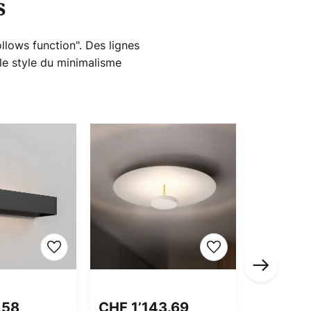
s
lows function". Des lignes
 le style du minimalisme
PVC -18%
.58
CHF 1’143.69
CHF 49