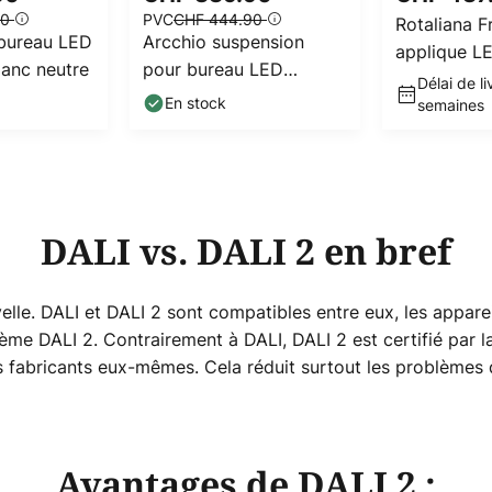
90
PVC
CHF 444.90
Rotaliana 
 bureau LED
Arcchio suspension
applique LE
blanc neutre
pour bureau LED
3 000 K
Délai de li
Jolinda slim, métal,
En stock
semaines
up/down
DALI vs. DALI 2 en bref
e. DALI et DALI 2 sont compatibles entre eux, les appareil
ème DALI 2. Contrairement à DALI, DALI 2 est certifié par la 
es fabricants eux-mêmes. Cela réduit surtout les problèmes 
Avantages de DALI 2 :