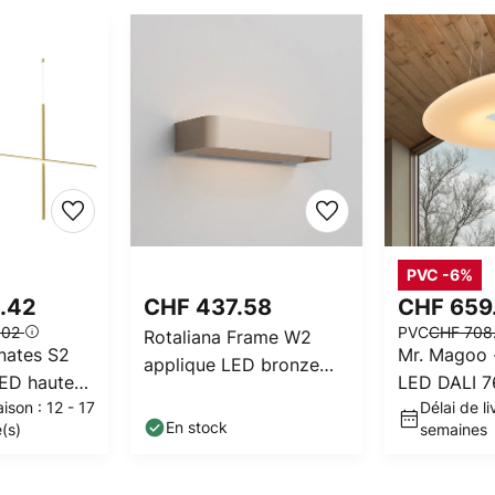
PVC -6%
1.42
CHF 437.58
CHF 659
.02
PVC
CHF 708
Rotaliana Frame W2
nates S2
Mr. Magoo 
applique LED bronze
ED hauteur
LED DALI 7
3 000 K
aison : 12 - 17
Délai de li
En stock
é(s)
semaines