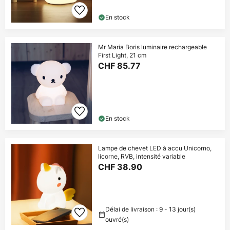
dès CHF 199
-13 % suppl.
En stock
sur presque tout*
Code :
copier
Mr Maria Boris luminaire rechargeable
WOW
First Light, 21 cm
CHF 85.77
En profiter
*Marques exclues
En stock
Lampe de chevet LED à accu Unicorno,
licorne, RVB, intensité variable
CHF 38.90
Délai de livraison : 9 - 13 jour(s)
ouvré(s)