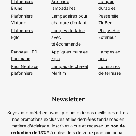
Plafonniers
Artemide
Lampes
Bruns
lampadaires
durables
Plafonniers
Lampadaires pour
Passerelle
Vintage
chambre d'enfant
ZigBee
Plafonniers
Lampes de table
Philips Hue
Eglo
avec
Extérieur
télécommande
Panneau LED
Appliques murales
Lampes en
Paulmann
Eglo
bois
Paul Neuhaus
Lampes de chevet
Luminaires
plafonniers
Maritim
de terrasse
Newsletter
Soyez informé(e) en avant-première de nos meilleures offres,
nos promotions exclusives et les dernières tendances en
matière d'éclairage. Inscrivez-vous et recevez un
bon de
à utiliser lors de votre prochain achat.
réduction de
13%
*