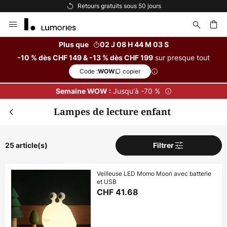
Options de paiement flexibles
Allez
au
contenu
Plus que
02 J 08 H 44 M 02 S
sur presque tout
-10 % dès CHF 149 & -13 % dès CHF 199
ercher
Code :
copier
WOW
Jusqu'à -70 %
Semaine WOW :
Lampes de lecture enfant
25 article(s)
Filtrer
Veilleuse LED Momo Moon avec batterie
et USB
Fer
Remise supplémentaire
CHF 41.68
dès CHF 149
-10 % suppl.