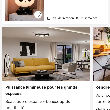
Délai de livraison : 8 - 11 semaines
Puissance lumineuse pour les grands
Rendre 
espaces
Voici c
Beaucoup d'espace - beaucoup de
correct
possibilités !
Mettre 