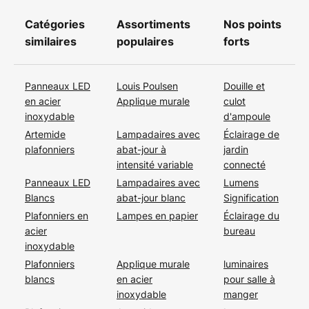
Catégories
Assortiments
Nos points
similaires
populaires
forts
Panneaux LED
Louis Poulsen
Douille et
en acier
Applique murale
culot
inoxydable
d'ampoule
Artemide
Lampadaires avec
Éclairage de
plafonniers
abat-jour à
jardin
intensité variable
connecté
Panneaux LED
Lampadaires avec
Lumens
Blancs
abat-jour blanc
Signification
Plafonniers en
Lampes en papier
Éclairage du
acier
bureau
inoxydable
Plafonniers
Applique murale
luminaires
blancs
en acier
pour salle à
inoxydable
manger