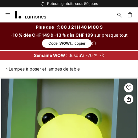
Options de paiement flexibles
Allez
au
contenu
Plus que
00 J 21 H 39 M 59 S
sur presque tout
-10 % dès CHF 149 & -13 % dès CHF 199
ercher
Code :
copier
WOW
Jusqu'à -70 %
Semaine WOW :
Lampes à poser et lampes de table
Skip
to
the
end
of
the
images
gallery