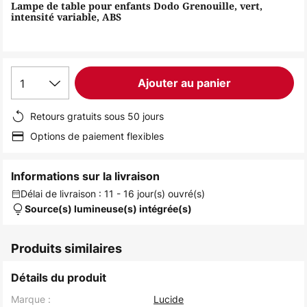
of
Lampe de table pour enfants Dodo Grenouille, vert,
intensité variable, ABS
the
images
gallery
1
Ajouter au panier
Retours gratuits sous 50 jours
Options de paiement flexibles
Informations sur la livraison
Délai de livraison : 11 - 16 jour(s) ouvré(s)
Source(s) lumineuse(s) intégrée(s)
Produits similaires
Détails du produit
Marque :
Lucide