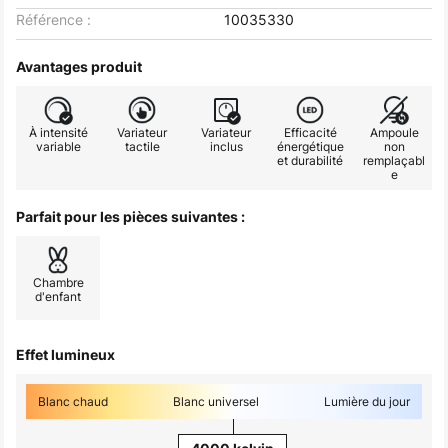
Référence :
10035330
Avantages produit
À intensité
Variateur
Variateur
Efficacité
Ampoule
variable
tactile
inclus
énergétique
non
et durabilité
remplaçabl
e
Parfait pour les pièces suivantes :
Chambre
d'enfant
Effet lumineux
Blanc chaud
Blanc universel
Lumière du jour