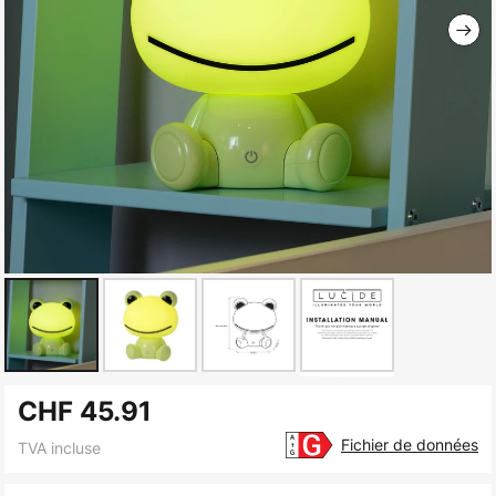
Skip
CHF 45.91
to
the
Fichier de données
TVA incluse
beginning