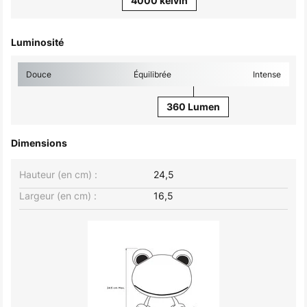
4000 kelvin
Luminosité
Douce
Équilibrée
Intense
360 Lumen
Dimensions
Hauteur (en cm) :
24,5
Largeur (en cm) :
16,5