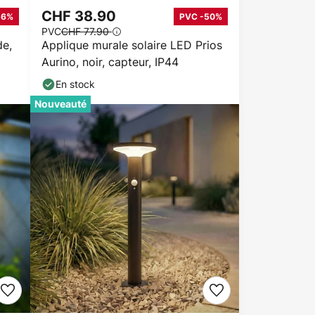
CHF 38.90
36%
PVC -50%
PVC
CHF 77.90
de,
Applique murale solaire LED Prios
Aurino, noir, capteur, IP44
En stock
Nouveauté