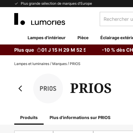
Allez
Plus grande sélection de marques d'Europe
au
Rechercher
contenu
un
produit,
catégorie...
Lampes d'intérieur
Pièce
Éclairage extéri
Plus que
01 J 15 H 29 M 51 S
-10 % dès CH
Lampes et luminaires
Marques
PRIOS
PRIOS
Produits
Plus d'informations sur PRIOS