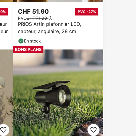
CHF 51.90
50%
PVC -27%
PVC
CHF 71.90
ieur
PRIOS Artin plafonnier LED,
teur
capteur, angulaire, 28 cm
En stock
BONS PLANS