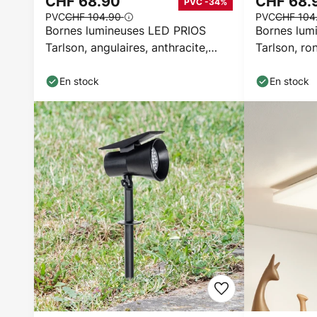
CHF 68.90
CHF 68.
PVC -34%
PVC
CHF 104.90
PVC
CHF 104
Bornes lumineuses LED PRIOS
Bornes lum
Tarlson, angulaires, anthracite,
Tarlson, ro
capteur
capteur
En stock
En stock