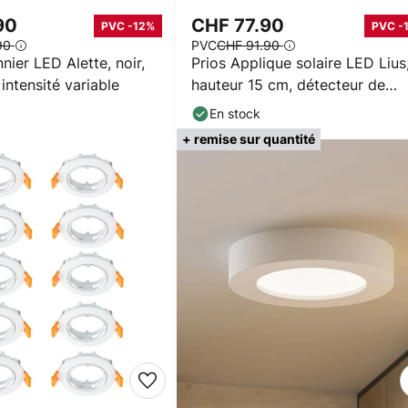
90
CHF 77.90
PVC -12%
PVC -
90
PVC
CHF 91.90
nier LED Alette, noir,
Prios Applique solaire LED Lius
intensité variable
hauteur 15 cm, détecteur de
mouvement
En stock
+ remise sur quantité