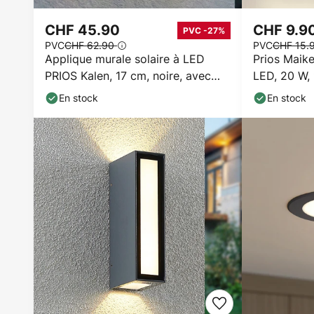
CHF 45.90
CHF 9.9
PVC -27%
PVC
CHF 62.90
PVC
CHF 15.
Applique murale solaire à LED
Prios Maike
PRIOS Kalen, 17 cm, noire, avec
LED, 20 W, 
capteur
En stock
En stock