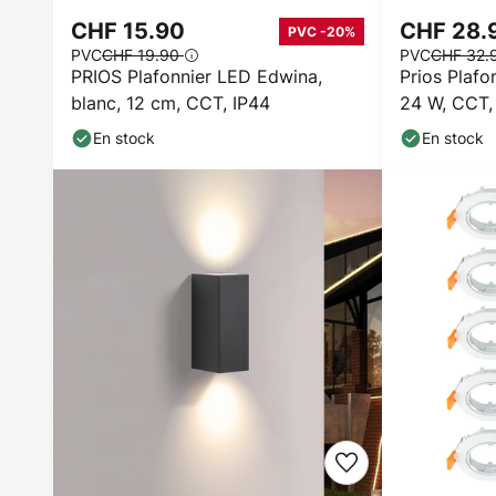
CHF 15.90
CHF 28.
PVC -20%
PVC
CHF 19.90
PVC
CHF 32.
PRIOS Plafonnier LED Edwina,
Prios Plafon
blanc, 12 cm, CCT, IP44
24 W, CCT, 
En stock
En stock