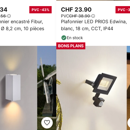
.34
CHF 23.90
PVC -43%
PVC -
.56
PVC
CHF 38.90
nnier encastré Fibur,
Plafonnier LED PRIOS Edwina,
, Ø 8,2 cm, 10 pièces
blanc, 18 cm, CCT, IP44
En stock
BONS PLANS