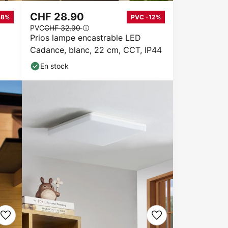
CHF 28.90
38%
PVC -12%
PVC
CHF 32.90
Prios lampe encastrable LED
Cadance, blanc, 22 cm, CCT, IP44
En stock