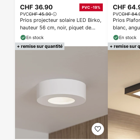
CHF 36.90
CHF 64
PVC -19%
PVC
CHF 45.90
PVC
CHF 84
Prios projecteur solaire LED Birko,
Prios Plafo
hauteur 56 cm, noir, piquet de
blanc, angu
terre
En stock
En stock
+ remise sur quantité
+ remise sur 