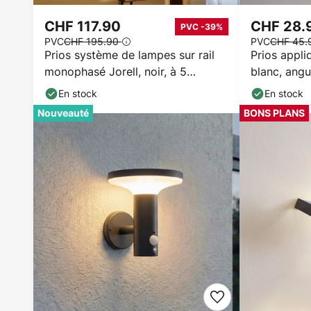
CHF 117.90
CHF 28.
PVC -39%
PVC
CHF 195.90
PVC
CHF 45
Prios système de lampes sur rail
Prios appli
monophasé Jorell, noir, à 5
blanc, angu
lampes, GU10
En stock
En stock
Nouveauté
BONS PLANS