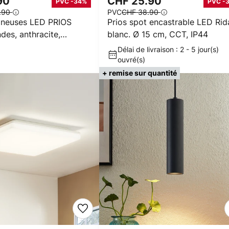
90
CHF 25.90
PVC -34%
PVC -
.90
PVC
CHF 38.90
ineuses LED PRIOS
Prios spot encastrable LED Rid
ndes, anthracite,
blanc. Ø 15 cm, CCT, IP44
Délai de livraison : 2 - 5 jour(s)
ouvré(s)
+ remise sur quantité