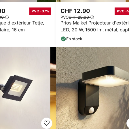
90
CHF 12.90
PVC -37%
PVC -
.90
PVC
CHF 25.90
que d'extérieur Tetje,
Prios Maikel Projecteur d'extér
laire, 16 cm
LED, 20 W, 1500 lm, métal, cap
En stock