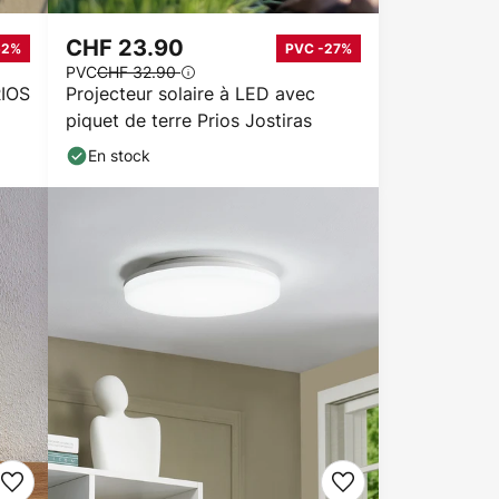
CHF 23.90
52%
PVC -27%
PVC
CHF 32.90
RIOS
Projecteur solaire à LED avec
piquet de terre Prios Jostiras
En stock