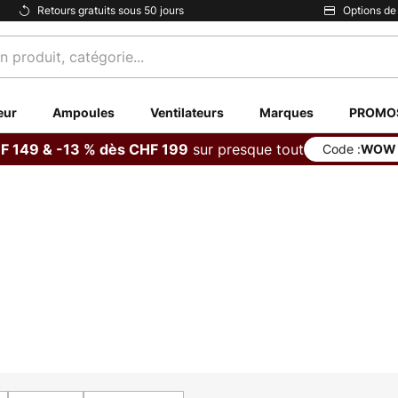
Retours gratuits sous 50 jours
Options de
eur
Ampoules
Ventilateurs
Marques
PROMO
sur presque tout
F 149 & -13 % dès CHF 199
Code :
WOW