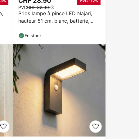
CHF 28.90
33%
PVC -12%
PVC
CHF 32.90
a,
Prios lampe à pince LED Najari,
hauteur 51 cm, blanc, batterie,
USB
En stock