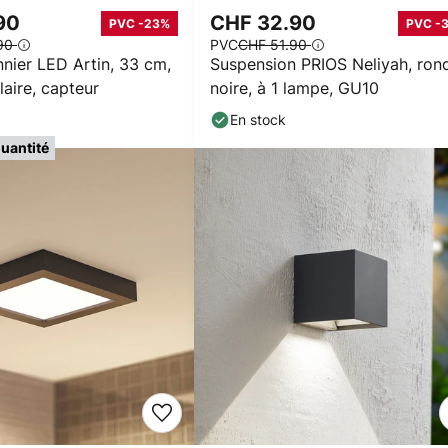
.90
CHF 32.90
PVC -23%
PVC -
.90
PVC
CHF 51.90
nnier LED Artin, 33 cm,
Suspension PRIOS Neliyah, ron
laire, capteur
noire, à 1 lampe, GU10
En stock
quantité