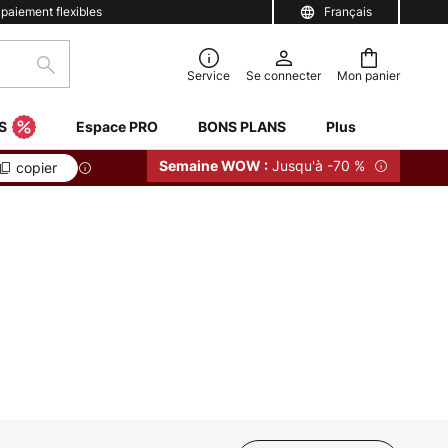
 paiement flexibles
Français
Rechercher
Service
Se connecter
Mon panier
S
Espace PRO
BONS PLANS
Plus
Jusqu'à -70 %
Semaine WOW :
copier