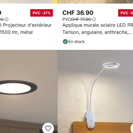
0
CHF 36.90
PVC -37%
PVC -
90
PVC
CHF 77.90
l Projecteur d'extérieur
Applique murale solaire LED P
1500 lm, métal
Tarlson, angulaire, anthracite,
capteur
En stock