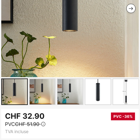
Skip
CHF 32.90
to
PVC -36%
PVC
CHF 51.90
the
TVA incluse
beginning