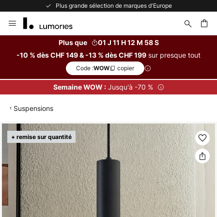
Plus grande sélection de marques d'Europe
Allez
au
contenu
Plus que
01 J 11 H 12 M 57 S
sur presque tout
-10 % dès CHF 149 & -13 % dès CHF 199
ercher
Code :
copier
WOW
Jusqu'à -70 %
Semaine WOW :
Suspensions
Skip
+ remise sur quantité
to
the
end
of
the
images
gallery