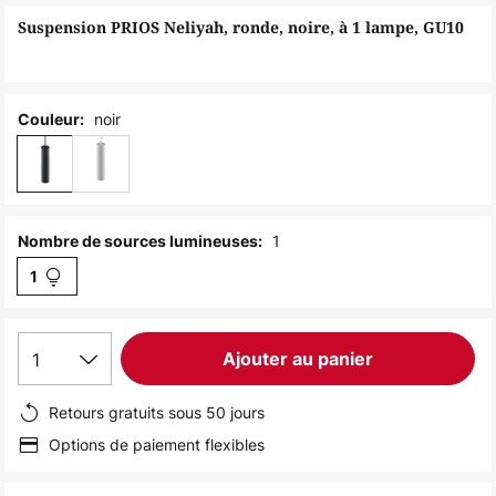
of
Suspension PRIOS Neliyah, ronde, noire, à 1 lampe, GU10
the
images
gallery
noir
Couleur:
1
Nombre de sources lumineuses:
1
1
Ajouter au panier
Retours gratuits sous 50 jours
Options de paiement flexibles