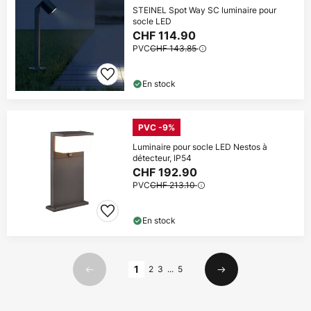
STEINEL Spot Way SC luminaire pour
socle LED
CHF 114.90
PVC
CHF 143.85
En stock
PVC -9%
Luminaire pour socle LED Nestos à
détecteur, IP54
CHF 192.90
PVC
CHF 213.10
En stock
Page
1
2
3
...
5
Précédent
Suivant