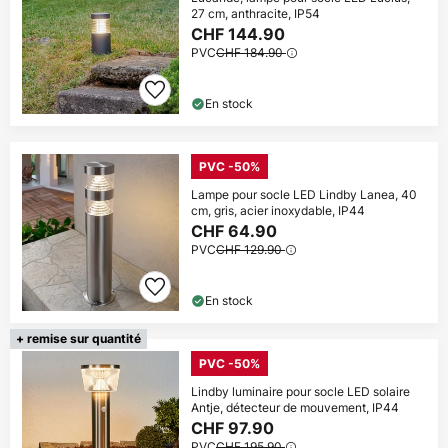
27 cm, anthracite, IP54
CHF 144.90
PVC
CHF 184.90
En stock
PVC -50%
Lampe pour socle LED Lindby Lanea, 40
cm, gris, acier inoxydable, IP44
CHF 64.90
PVC
CHF 129.90
En stock
+ remise sur quantité
PVC -50%
Lindby luminaire pour socle LED solaire
Antje, détecteur de mouvement, IP44
CHF 97.90
PVC
CHF 195.90