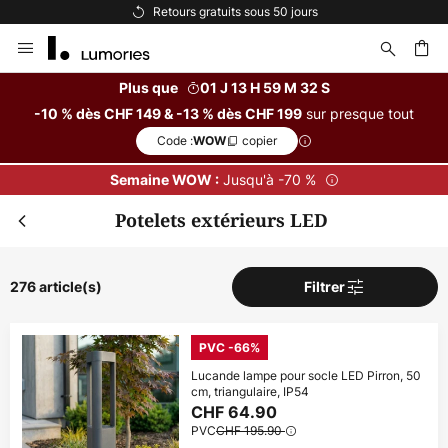
Options de paiement flexibles
Allez
au
contenu
Plus que
01 J 13 H 59 M 31 S
sur presque tout
-10 % dès CHF 149 & -13 % dès CHF 199
ercher
Code :
copier
WOW
Jusqu'à -70 %
Semaine WOW :
Potelets extérieurs LED
276 article(s)
Filtrer
PVC -66%
Lucande lampe pour socle LED Pirron, 50
cm, triangulaire, IP54
CHF 64.90
PVC
CHF 195.90