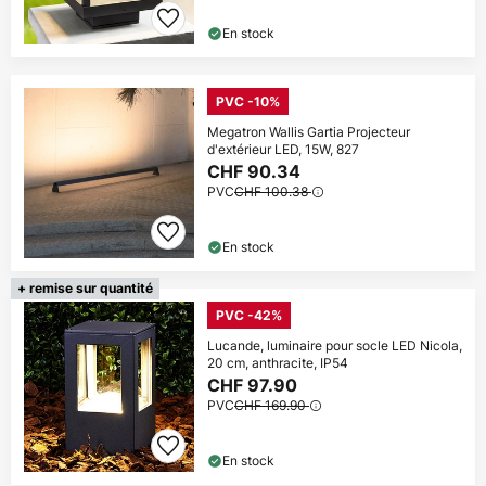
En stock
PVC -10%
Megatron Wallis Gartia Projecteur
d'extérieur LED, 15W, 827
CHF 90.34
PVC
CHF 100.38
En stock
+ remise sur quantité
PVC -42%
Lucande, luminaire pour socle LED Nicola,
20 cm, anthracite, IP54
CHF 97.90
PVC
CHF 169.90
En stock