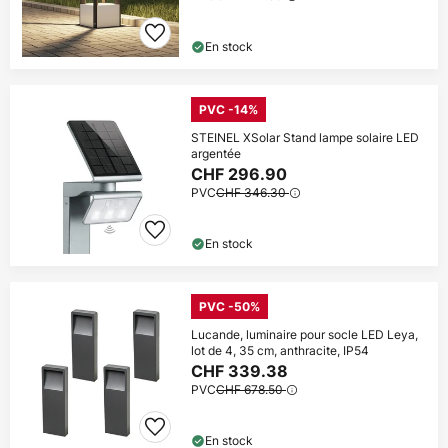
En stock
PVC -14%
STEINEL XSolar Stand lampe solaire LED
argentée
CHF 296.90
PVC
CHF 346.30
En stock
PVC -50%
Lucande, luminaire pour socle LED Leya,
lot de 4, 35 cm, anthracite, IP54
CHF 339.38
PVC
CHF 678.50
En stock