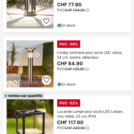
CHF 77.90
PVC
CHF 104.90
En stock
PVC -50%
Lindby luminaire pour socle LED Jalisa,
54 cm, solaire, détecteur
CHF 64.90
PVC
CHF 129.90
En stock
+ remise sur quantité
PVC -52%
Lucande Lampe pour socle LED Lealan,
noir, métal, 23 cm, IP54
CHF 117.90
PVC
CHF 249.90