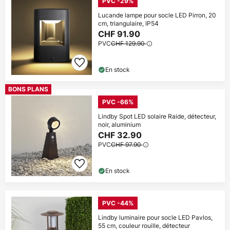
PVC -29%
Lucande lampe pour socle LED Pirron, 20
cm, triangulaire, IP54
CHF 91.90
PVC
CHF 129.90
En stock
BONS PLANS
PVC -66%
Lindby Spot LED solaire Raide, détecteur,
noir, aluminium
CHF 32.90
PVC
CHF 97.90
En stock
PVC -44%
Lindby luminaire pour socle LED Pavlos,
55 cm, couleur rouille, détecteur