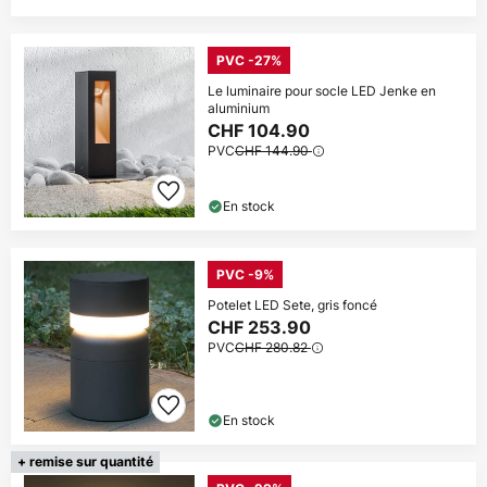
PVC -27%
Le luminaire pour socle LED Jenke en
aluminium
CHF 104.90
PVC
CHF 144.90
En stock
PVC -9%
Potelet LED Sete, gris foncé
CHF 253.90
PVC
CHF 280.82
En stock
+ remise sur quantité