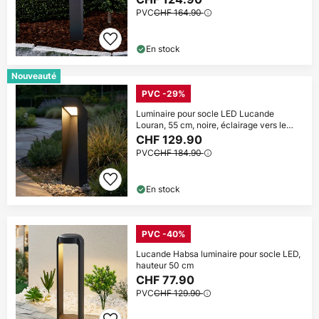
PVC
CHF 164.90
En stock
Nouveauté
PVC -29%
Luminaire pour socle LED Lucande
Louran, 55 cm, noire, éclairage vers le
haut
CHF 129.90
PVC
CHF 184.90
En stock
PVC -40%
Lucande Habsa luminaire pour socle LED,
hauteur 50 cm
CHF 77.90
PVC
CHF 129.90