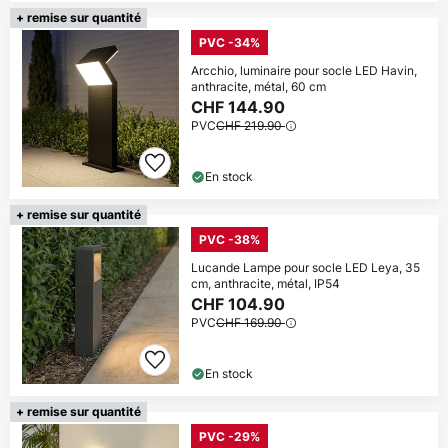
+ remise sur quantité
PVC -34%
Arcchio, luminaire pour socle LED Havin,
anthracite, métal, 60 cm
CHF 144.90
PVC
CHF 219.90
En stock
+ remise sur quantité
PVC -38%
Lucande Lampe pour socle LED Leya, 35
cm, anthracite, métal, IP54
CHF 104.90
PVC
CHF 169.90
En stock
+ remise sur quantité
PVC -29%