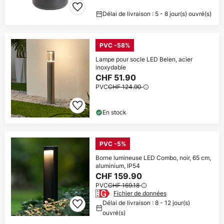
Délai de livraison : 5 - 8 jour(s) ouvré(s)
PVC -58%
Lampe pour socle LED Belen, acier
inoxydable
CHF 51.90
PVC
CHF 124.90
En stock
PVC -5%
Borne lumineuse LED Combo, noir, 65 cm,
aluminium, IP54
CHF 159.90
PVC
CHF 169.18
Fichier de données
Délai de livraison : 8 - 12 jour(s)
ouvré(s)