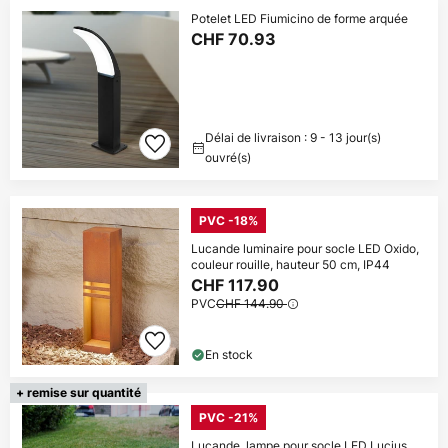
Potelet LED Fiumicino de forme arquée
CHF 70.93
Délai de livraison : 9 - 13 jour(s)
ouvré(s)
PVC -18%
Lucande luminaire pour socle LED Oxido,
couleur rouille, hauteur 50 cm, IP44
CHF 117.90
PVC
CHF 144.90
En stock
+ remise sur quantité
PVC -21%
Lucande, lampe pour socle LED Lucius,