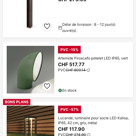
Délai de livraison : 8 - 12 jour(s)
ouvré(s)
PVC -15%
Artemide Piroscafo potelet LED IP65, vert
CHF 517.77
PVC
CHF 609.14
En stock
BONS PLANS
PVC -57%
Lucande, luminaire pour socle LED Kalisa,
IP65, 42 cm, gris, métal
CHF 117.90
PVC
CHF 274.90