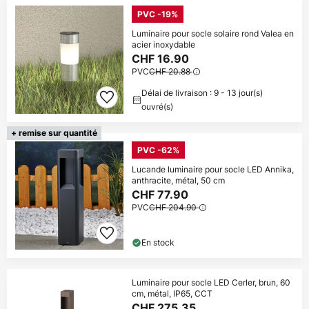
PVC -19%
Luminaire pour socle solaire rond Valea en
acier inoxydable
CHF 16.90
PVC
CHF 20.88
Délai de livraison : 9 - 13 jour(s)
ouvré(s)
+ remise sur quantité
PVC -62%
Lucande luminaire pour socle LED Annika,
anthracite, métal, 50 cm
CHF 77.90
PVC
CHF 204.90
En stock
Luminaire pour socle LED Cerler, brun, 60
cm, métal, IP65, CCT
CHF 275.35