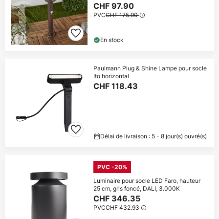
CHF 97.90
PVC
CHF 175.90
En stock
Paulmann Plug & Shine Lampe pour socle
Ito horizontal
CHF 118.43
Délai de livraison : 5 - 8 jour(s) ouvré(s)
PVC -20%
Luminaire pour socle LED Faro, hauteur
25 cm, gris foncé, DALI, 3.000K
CHF 346.35
PVC
CHF 432.93