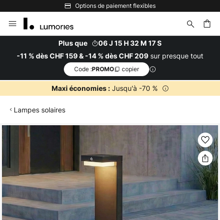
Options de paiement flexibles
Allez
au
contenu
Plus que
06 J 15 H 32 M 17 S
sur presque tout
-11 % dès CHF 159 & -14 % dès CHF 209
ercher
Code :
copier
PROMO
Jusqu'à -70 %
Maxi économies :
Lampes solaires
Skip
to
the
end
of
the
images
gallery