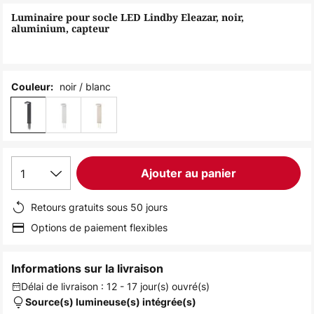
of
Luminaire pour socle LED Lindby Eleazar, noir,
the
aluminium, capteur
images
gallery
noir / blanc
Couleur:
1
Ajouter au panier
Retours gratuits sous 50 jours
Options de paiement flexibles
Informations sur la livraison
Délai de livraison : 12 - 17 jour(s) ouvré(s)
Source(s) lumineuse(s) intégrée(s)