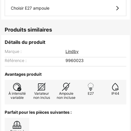
Choisir E27 ampoule
Produits similaires
Détails du produit
Marque :
Lindby
Référence :
9960023
Avantages produit
À intensité
Variateur
Ampoule
E27
IP44
variable
non inclus
non incluse
Parfait pour les pièces suivantes :