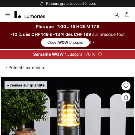
Options de paiement flexibles
Allez
au
contenu
Plus que
00 J 15 H 26 M 16 S
sur presque tout
-10 % dès CHF 149 & -13 % dès CHF 199
ercher
Code :
copier
WOW
Jusqu'à -70 %
Semaine WOW :
Potelets extérieurs
Skip
+ remise sur quantité
to
the
end
of
the
images
gallery