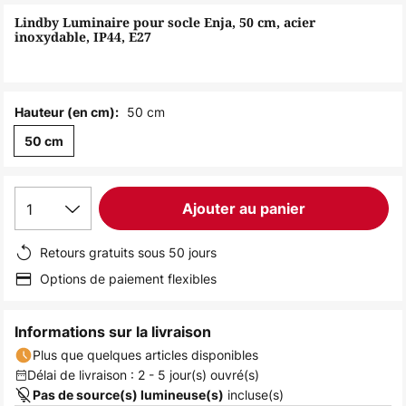
of
Lindby Luminaire pour socle Enja, 50 cm, acier
the
inoxydable, IP44, E27
images
gallery
50 cm
Hauteur (en cm):
50 cm
1
Ajouter au panier
Retours gratuits sous 50 jours
Options de paiement flexibles
Informations sur la livraison
Plus que quelques articles disponibles
Délai de livraison : 2 - 5 jour(s) ouvré(s)
incluse(s)
Pas de source(s) lumineuse(s)