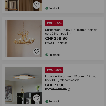
En stock
PVC -55%
Suspension Lindby Fibi, marron, bois de
cerf, à 6 lampes E14
CHF 259.90
PVC
CHF 579.90
En stock
PVC -40%
Lucande Plafonnier LED Joren, 52 cm,
bois, CCT, télécommande
CHF 77.90
PVC
CHF 129.90
En stock