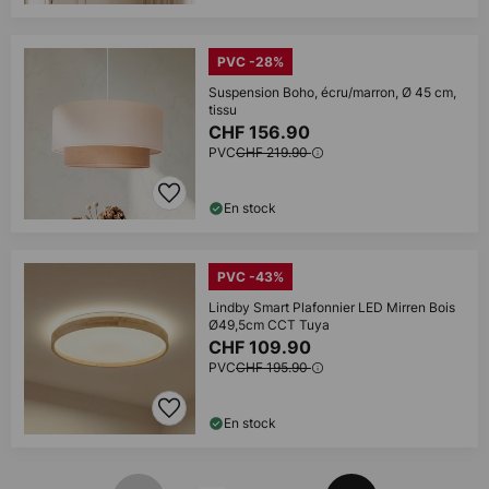
PVC -28%
Suspension Boho, écru/marron, Ø 45 cm,
tissu
CHF 156.90
PVC
CHF 219.90
En stock
PVC -43%
Lindby Smart Plafonnier LED Mirren Bois
Ø49,5cm CCT Tuya
CHF 109.90
PVC
CHF 195.90
En stock
Page