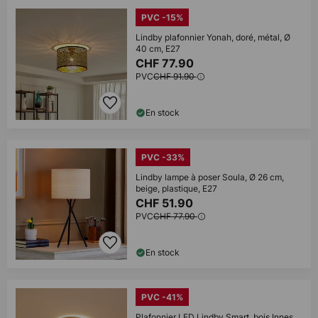
PVC -15%
Lindby plafonnier Yonah, doré, métal, Ø
40 cm, E27
CHF 77.90
PVC
CHF 91.90
En stock
PVC -33%
Lindby lampe à poser Soula, Ø 26 cm,
beige, plastique, E27
CHF 51.90
PVC
CHF 77.90
En stock
PVC -41%
Plafonnier LED Lindby Smart, bois Innes,