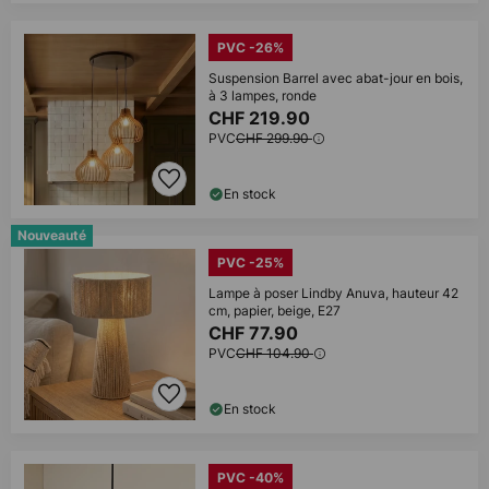
PVC -26%
Suspension Barrel avec abat-jour en bois,
à 3 lampes, ronde
CHF 219.90
PVC
CHF 299.90
En stock
Nouveauté
PVC -25%
Lampe à poser Lindby Anuva, hauteur 42
cm, papier, beige, E27
CHF 77.90
PVC
CHF 104.90
En stock
PVC -40%