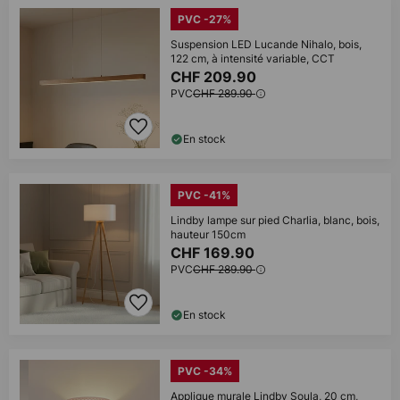
PVC -27%
Suspension LED Lucande Nihalo, bois,
122 cm, à intensité variable, CCT
CHF 209.90
PVC
CHF 289.90
En stock
PVC -41%
Lindby lampe sur pied Charlia, blanc, bois,
hauteur 150cm
CHF 169.90
PVC
CHF 289.90
En stock
PVC -34%
Applique murale Lindby Soula, 20 cm,