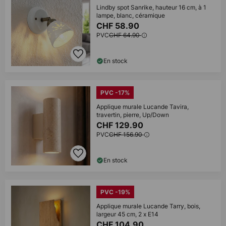
Lindby spot Sanrike, hauteur 16 cm, à 1
lampe, blanc, céramique
CHF 58.90
PVC
CHF 64.90
En stock
PVC -17%
Applique murale Lucande Tavira,
travertin, pierre, Up/Down
CHF 129.90
PVC
CHF 156.90
En stock
PVC -19%
Applique murale Lucande Tarry, bois,
largeur 45 cm, 2 x E14
CHF 104.90