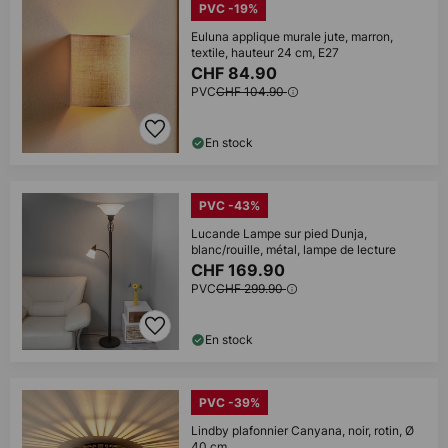
PVC -19%
Euluna applique murale jute, marron,
textile, hauteur 24 cm, E27
CHF 84.90
PVC
CHF 104.90
En stock
PVC -43%
Lucande Lampe sur pied Dunja,
blanc/rouille, métal, lampe de lecture
CHF 169.90
PVC
CHF 299.90
En stock
PVC -39%
Lindby plafonnier Canyana, noir, rotin, Ø
40 cm