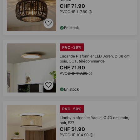
CHF 71.90
PVC
CHF 117.90
En stock
PVC -39%
Lucande Plafonnier LED Joren, Ø 38 cm,
bois, CCT, télécommande
CHF 71.90
PVC
CHF 117.90
En stock
PVC -50%
Lindby plafonnier Yaelle, Ø 40 cm, rotin,
noir, E27
CHF 51.90
PVC
CHF 104.90