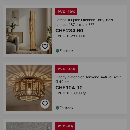
PVC -19%
Lampe sur pied Lucande Tarry, bois,
hauteur 137 cm, 4 x E27
CHF 234.90
PVC
CHF 289.90
En stock
PVC -38%
Lindby plafonnier Canyana, naturel, rotin,
Ø 40 cm
CHF 104.90
PVC
CHF 169.90
En stock
PVC -9%