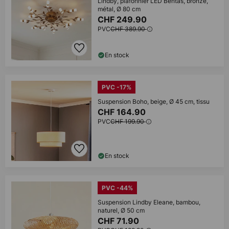
Lindby, plafonnier LED Bentas, bronze,
métal, Ø 80 cm
CHF 249.90
PVC
CHF 389.90
En stock
PVC -17%
Suspension Boho, beige, Ø 45 cm, tissu
CHF 164.90
PVC
CHF 199.90
En stock
PVC -44%
Suspension Lindby Eleane, bambou,
naturel, Ø 50 cm
CHF 71.90