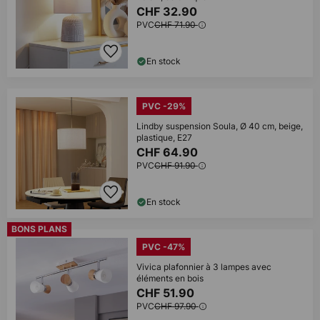
CHF 32.90
PVC
CHF 71.90
En stock
PVC -29%
Lindby suspension Soula, Ø 40 cm, beige,
plastique, E27
CHF 64.90
PVC
CHF 91.90
En stock
BONS PLANS
PVC -47%
Vivica plafonnier à 3 lampes avec
éléments en bois
CHF 51.90
PVC
CHF 97.90