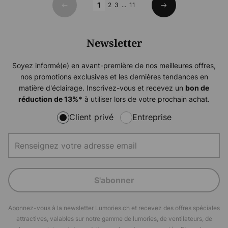
1
2
3
...
11
Précédent
Suivant
Newsletter
Soyez informé(e) en avant-première de nos meilleures offres,
nos promotions exclusives et les dernières tendances en
matière d'éclairage. Inscrivez-vous et recevez un
bon de
à utiliser lors de votre prochain achat.
réduction de
13%
*
Client privé
Entreprise
S'abonner
Abonnez-vous à la newsletter Lumories.ch et recevez des offres spéciales
attractives, valables sur notre gamme de lumories, de ventilateurs, de