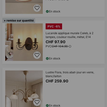
En stock
+ remise sur quantité
PVC -6%
Lucande applique murale Caleb, à 2
lampes, couleur rouille, métal, E14
CHF 97.90
PVC
CHF 104.90
En stock
Lustre Flora, trois abat-jour en verre,
blanc/laiton
CHF 259.90
En stock