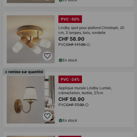
PVC -50%
Lindby spot pour plafond Christoph, 20
cm, 3 lampes, bois, rondelle
CHF 58.90
PVC
CHF 117.90
En stock
+ remise sur quantité
PVC -24%
Applique murale Lindby Lumiel,
crème/laiton, textile, 27cm
CHF 58.90
PVC
CHF 77.90
En stock