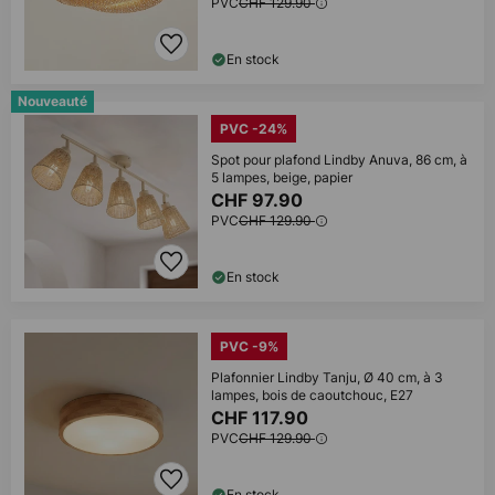
PVC
CHF 129.90
En stock
Nouveauté
PVC -24%
Spot pour plafond Lindby Anuva, 86 cm, à
5 lampes, beige, papier
CHF 97.90
PVC
CHF 129.90
En stock
PVC -9%
Plafonnier Lindby Tanju, Ø 40 cm, à 3
lampes, bois de caoutchouc, E27
CHF 117.90
PVC
CHF 129.90
En stock