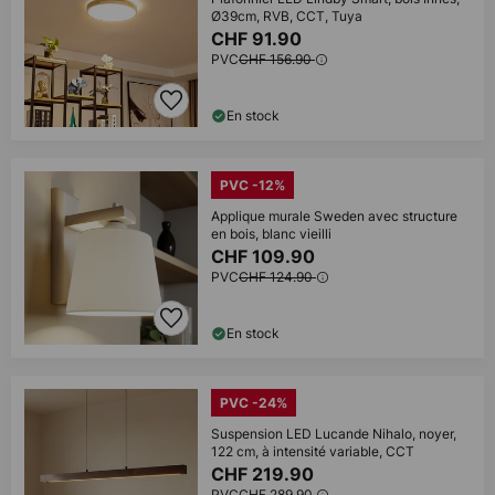
Ø39cm, RVB, CCT, Tuya
CHF 91.90
PVC
CHF 156.90
En stock
PVC -12%
Applique murale Sweden avec structure
en bois, blanc vieilli
CHF 109.90
PVC
CHF 124.90
En stock
PVC -24%
Suspension LED Lucande Nihalo, noyer,
122 cm, à intensité variable, CCT
CHF 219.90
PVC
CHF 289.90