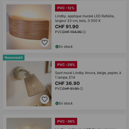
PVC -12%
Lindby, applique murale LED Rafailia,
largeur 33 cm, bois, 3 000 K
CHF 91.90
PVC
CHF 104.90
En stock
Nouveauté
PVC -29%
Spot mural Lindby Anuva, beige, papier, à
1 lampe, E14
CHF 36.90
PVC
CHF 51.90
En stock
PVC -36%