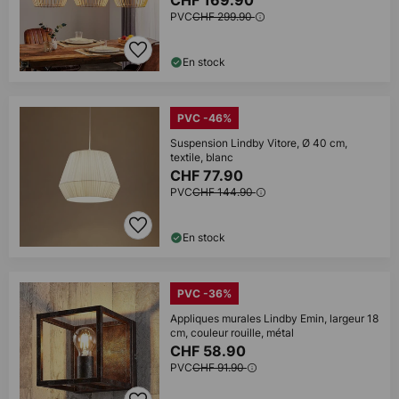
CHF 169.90
PVC
CHF 299.90
En stock
PVC -46%
Suspension Lindby Vitore, Ø 40 cm,
textile, blanc
CHF 77.90
PVC
CHF 144.90
En stock
PVC -36%
Appliques murales Lindby Emin, largeur 18
cm, couleur rouille, métal
CHF 58.90
PVC
CHF 91.90