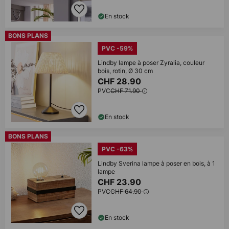
En stock
BONS PLANS
PVC -59%
Lindby lampe à poser Zyralia, couleur
bois, rotin, Ø 30 cm
CHF 28.90
PVC
CHF 71.90
En stock
BONS PLANS
PVC -63%
Lindby Sverina lampe à poser en bois, à 1
lampe
CHF 23.90
PVC
CHF 64.90
En stock