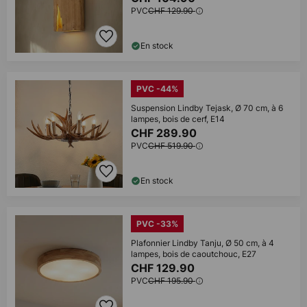
PVC
CHF 129.90
En stock
PVC -44%
Suspension Lindby Tejask, Ø 70 cm, à 6
lampes, bois de cerf, E14
CHF 289.90
PVC
CHF 519.90
En stock
PVC -33%
Plafonnier Lindby Tanju, Ø 50 cm, à 4
lampes, bois de caoutchouc, E27
CHF 129.90
PVC
CHF 195.90