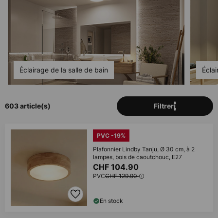
Éclairage de la salle de bain
Écla
603 article(s)
Filtrer
1
PVC -19%
Plafonnier Lindby Tanju, Ø 30 cm, à 2
lampes, bois de caoutchouc, E27
CHF 104.90
PVC
CHF 129.90
En stock