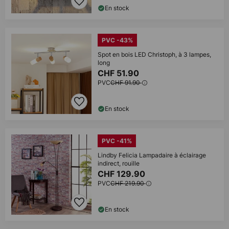
En stock
PVC -43%
Spot en bois LED Christoph, à 3 lampes,
long
CHF 51.90
PVC
CHF 91.90
En stock
PVC -41%
Lindby Felicia Lampadaire à éclairage
indirect, rouille
CHF 129.90
PVC
CHF 219.90
En stock