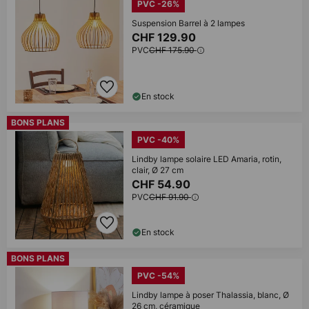
PVC -26%
Suspension Barrel à 2 lampes
CHF 129.90
PVC
CHF 175.90
En stock
BONS PLANS
PVC -40%
Lindby lampe solaire LED Amaria, rotin,
clair, Ø 27 cm
CHF 54.90
PVC
CHF 91.90
En stock
BONS PLANS
PVC -54%
Lindby lampe à poser Thalassia, blanc, Ø
26 cm, céramique