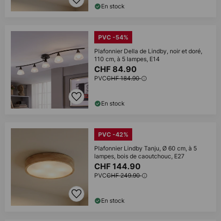
En stock
PVC -54%
Plafonnier Della de Lindby, noir et doré,
110 cm, à 5 lampes, E14
CHF 84.90
PVC
CHF 184.90
En stock
PVC -42%
Plafonnier Lindby Tanju, Ø 60 cm, à 5
lampes, bois de caoutchouc, E27
CHF 144.90
PVC
CHF 249.90
En stock