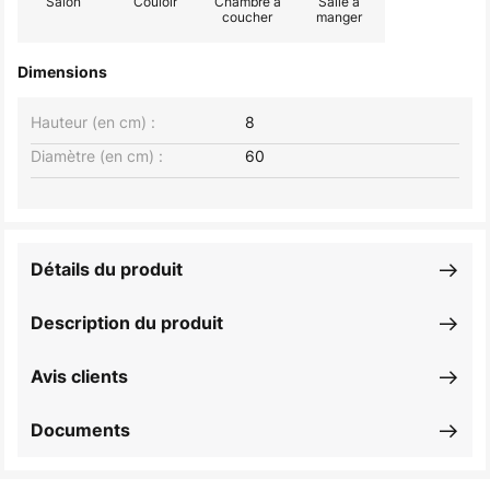
Salon
Couloir
Chambre à
Salle à
coucher
manger
Dimensions
Hauteur (en cm) :
8
Diamètre (en cm) :
60
Détails du produit
Description du produit
Avis clients
Documents