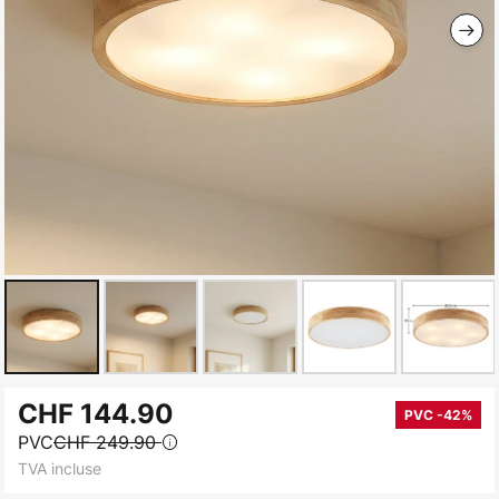
Skip
CHF 144.90
to
PVC -42%
PVC
CHF 249.90
the
TVA incluse
beginning