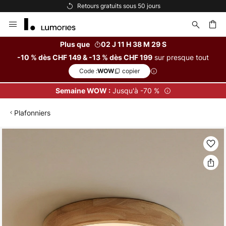
Options de paiement flexibles
Allez
au
contenu
Plus que
02 J 11 H 38 M 28 S
sur presque tout
-10 % dès CHF 149 & -13 % dès CHF 199
ercher
Code :
copier
WOW
Jusqu'à -70 %
Semaine WOW :
Plafonniers
Skip
to
the
end
of
the
images
gallery