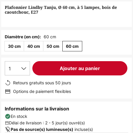
of
Plafonnier Lindby Tanju, Ø 60 cm, à 5 lampes, bois de
the
caoutchouc, E27
images
gallery
60 cm
Diamètre (en cm):
30 cm
40 cm
50 cm
60 cm
1
Ajouter au panier
Retours gratuits sous 50 jours
Options de paiement flexibles
Informations sur la livraison
En stock
Délai de livraison : 2 - 5 jour(s) ouvré(s)
incluse(s)
Pas de source(s) lumineuse(s)