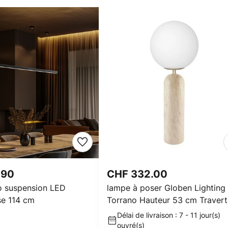
.90
CHF 332.00
no suspension LED
lampe à poser Globen Lighting
se 114 cm
Torrano Hauteur 53 cm Travert
Délai de livraison : 7 - 11 jour(s)
ouvré(s)