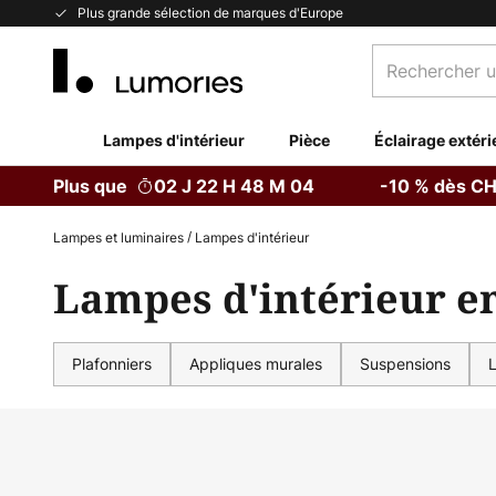
Allez
Plus grande sélection de marques d'Europe
au
Rechercher
contenu
un
produit,
catégorie...
Lampes d'intérieur
Pièce
Éclairage extéri
Plus que
02 J 22 H 48 M 02 S
-10 % dès CH
Lampes et luminaires
Lampes d'intérieur
Lampes d'intérieur e
Plafonniers
Appliques murales
Suspensions