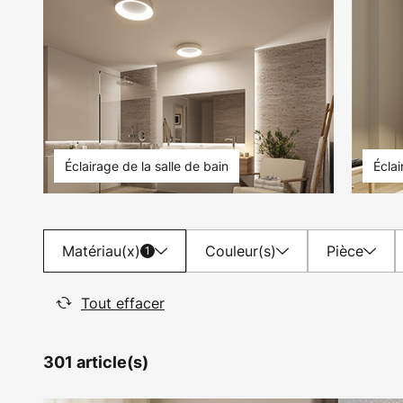
Éclairage de la salle de bain
Écla
Matériau(x)
Couleur(s)
Pièce
1
Tout effacer
301 article(s)