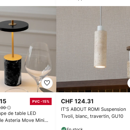
.15
CHF 124.31
PVC -15%
.00
IT'S ABOUT ROMI Suspension
pe de table LED
Tivoli, blanc, travertin, GU10
le Asteria Move Mini
IP44
En stock