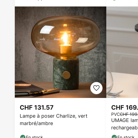
CHF 131.57
CHF 169
PVC
CHF 199
Lampe à poser Charlize, vert
UMAGE lam
marbré/ambre
rechargeab
noir 26cm 
En stock
En stock