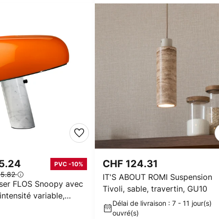
75.24
CHF 124.31
PVC -10%
05.82
IT'S ABOUT ROMI Suspension
ser FLOS Snoopy avec
Tivoli, sable, travertin, GU10
intensité variable,
Délai de livraison : 7 - 11 jour(s)
ouvré(s)