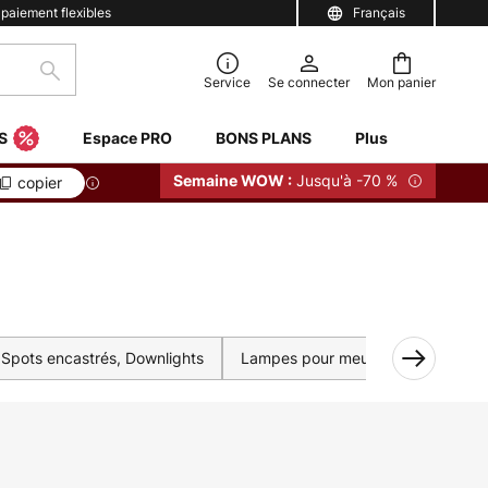
 paiement flexibles
Français
Rechercher
Service
Se connecter
Mon panier
S
Espace PRO
BONS PLANS
Plus
Jusqu'à -70 %
Semaine WOW :
copier
Spots encastrés, Downlights
Lampes pour meubles
Lustres