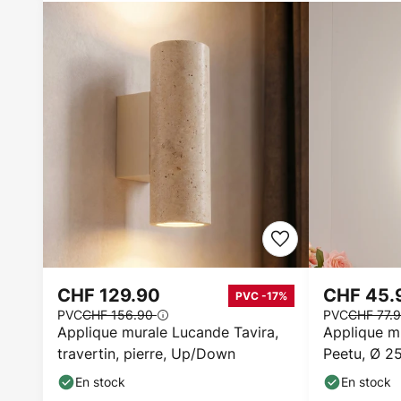
CHF 129.90
CHF 45
PVC -17%
PVC
CHF 156.90
PVC
CHF 77.
Applique murale Lucande Tavira,
Applique m
travertin, pierre, Up/Down
Peetu, Ø 25
variable
En stock
En stock