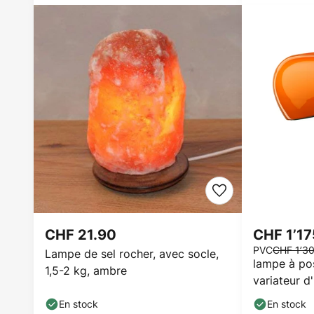
CHF 21.90
CHF 1’1
PVC
CHF 1’3
Lampe de sel rocher, avec socle,
lampe à po
1,5-2 kg, ambre
variateur d'
orange
En stock
En stock