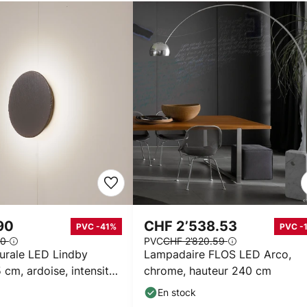
.90
CHF 2’538.53
PVC -41%
PVC -
90
PVC
CHF 2’820.59
urale LED Lindby
Lampadaire FLOS LED Arco,
 cm, ardoise, intensité
chrome, hauteur 240 cm
En stock