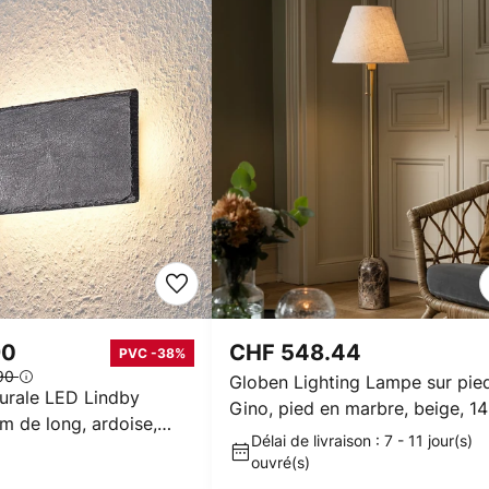
90
CHF 548.44
PVC -38%
.90
Globen Lighting Lampe sur pie
urale LED Lindby
Gino, pied en marbre, beige, 1
m de long, ardoise,
cm
Délai de livraison : 7 - 11 jour(s)
riable
ouvré(s)