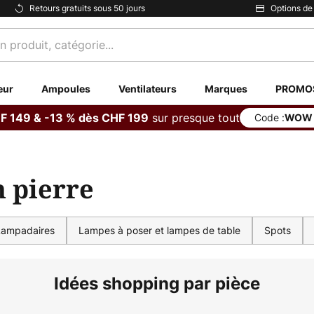
Retours gratuits sous 50 jours
Options de
eur
Ampoules
Ventilateurs
Marques
PROMO
sur presque tout
F 149 & -13 % dès CHF 199
Code :
WOW
n pierre
Lampadaires
Lampes à poser et lampes de table
Spots
Idées shopping par pièce