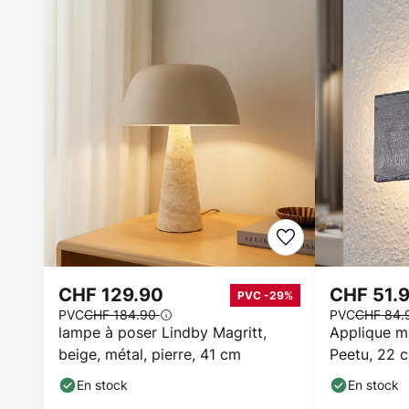
CHF 129.90
CHF 51.
PVC -29%
PVC
CHF 184.90
PVC
CHF 84
lampe à poser Lindby Magritt,
Applique m
beige, métal, pierre, 41 cm
Peetu, 22 c
intensité va
En stock
En stock