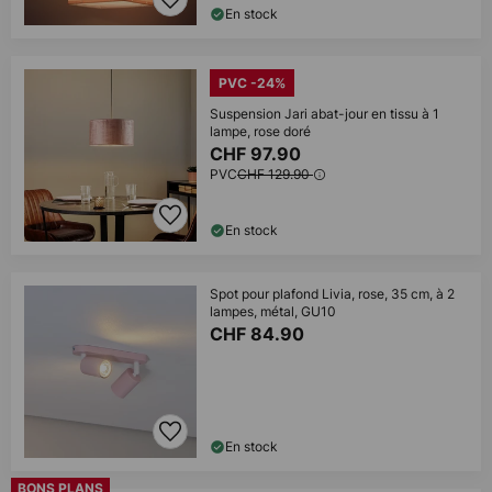
En stock
PVC -24%
Suspension Jari abat-jour en tissu à 1
lampe, rose doré
CHF 97.90
PVC
CHF 129.90
En stock
Spot pour plafond Livia, rose, 35 cm, à 2
lampes, métal, GU10
CHF 84.90
En stock
BONS PLANS