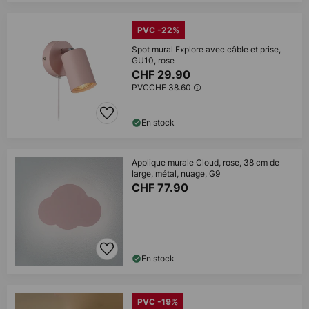
PVC -22%
Spot mural Explore avec câble et prise,
GU10, rose
CHF 29.90
PVC
CHF 38.60
En stock
Applique murale Cloud, rose, 38 cm de
large, métal, nuage, G9
CHF 77.90
En stock
PVC -19%