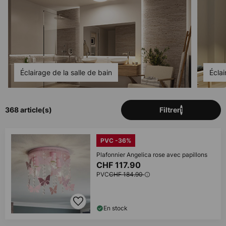
Éclairage de la salle de bain
Écla
368 article(s)
Filtrer
1
PVC -36%
Plafonnier Angelica rose avec papillons
CHF 117.90
PVC
CHF 184.90
En stock