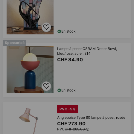
En stock
Sponsorisé
Lampe à poser OSRAM Decor Bowl,
bleu/rose, acier, E14
CHF 84.90
En stock
PVC -5%
Anglepoise Type 80 lampe à poser, rosée
CHF 273.90
PVC
CHF 289.03