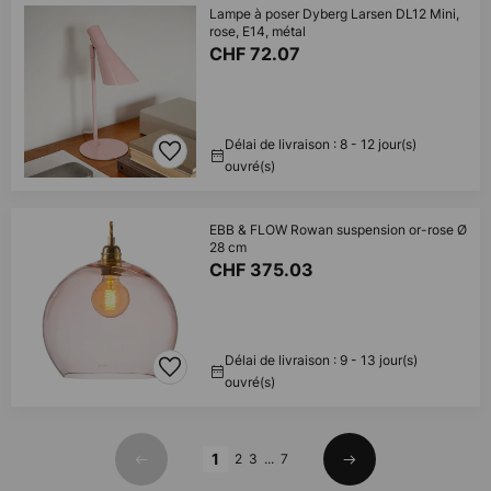
Lampe à poser Dyberg Larsen DL12 Mini,
rose, E14, métal
CHF 72.07
Délai de livraison : 8 - 12 jour(s)
ouvré(s)
EBB & FLOW Rowan suspension or-rose Ø
28 cm
CHF 375.03
Délai de livraison : 9 - 13 jour(s)
ouvré(s)
Page
1
2
3
...
7
Précédent
Suivant