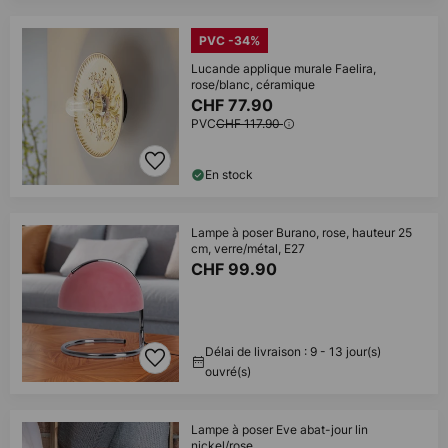
PVC -34%
Lucande applique murale Faelira,
rose/blanc, céramique
CHF 77.90
PVC
CHF 117.90
En stock
Lampe à poser Burano, rose, hauteur 25
cm, verre/métal, E27
CHF 99.90
Délai de livraison : 9 - 13 jour(s)
ouvré(s)
Lampe à poser Eve abat-jour lin
nickel/rose