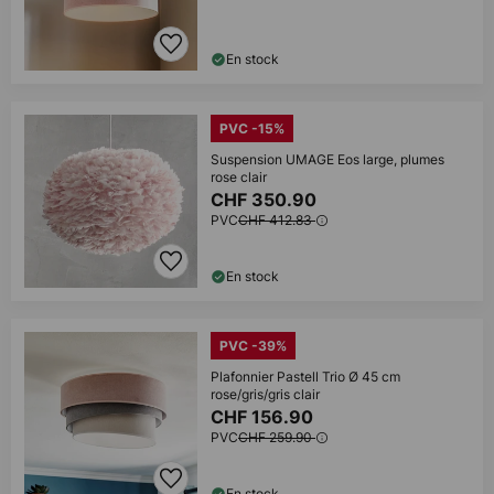
En stock
PVC -15%
Suspension UMAGE Eos large, plumes
rose clair
CHF 350.90
PVC
CHF 412.83
En stock
PVC -39%
Plafonnier Pastell Trio Ø 45 cm
rose/gris/gris clair
CHF 156.90
PVC
CHF 259.90
En stock