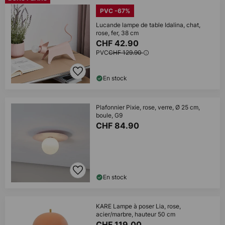
PVC -67%
Lucande lampe de table Idalina, chat,
rose, fer, 38 cm
CHF 42.90
PVC
CHF 129.90
En stock
Plafonnier Pixie, rose, verre, Ø 25 cm,
boule, G9
CHF 84.90
En stock
KARE Lampe à poser Lia, rose,
acier/marbre, hauteur 50 cm
CHF 119.00