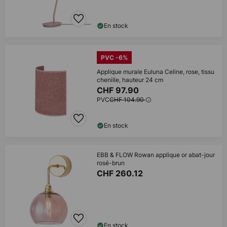
En stock
PVC -6%
Applique murale Euluna Celine, rose, tissu
chenille, hauteur 24 cm
CHF 97.90
PVC
CHF 104.90
En stock
EBB & FLOW Rowan applique or abat-jour
rosé-brun
CHF 260.12
En stock