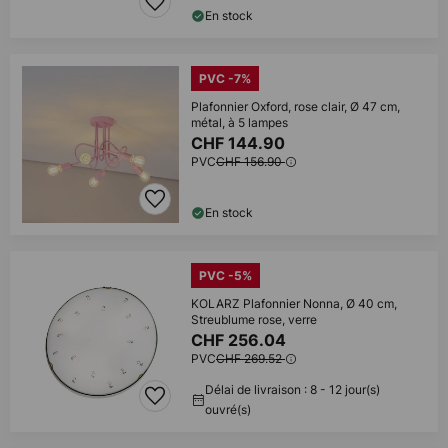
En stock
PVC -7%
Plafonnier Oxford, rose clair, Ø 47 cm,
métal, à 5 lampes
CHF 144.90
PVC
CHF 156.90
En stock
PVC -5%
KOLARZ Plafonnier Nonna, Ø 40 cm,
Streublume rose, verre
CHF 256.04
PVC
CHF 269.52
Délai de livraison : 8 - 12 jour(s)
ouvré(s)