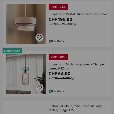
PVC -24%
Suspension Pastell Trio rose/gris/gris clair
CHF 195.90
PVC
CHF 259.90
En stock
Nouveauté
PVC -16%
Suspension Molly, rose/doré, à 1 lampe,
verre, Ø 12 cm
CHF 64.90
PVC
CHF 77.90
En stock
Plafonnier Cloud, rose, 63 cm de long,
textile, nuage, E27