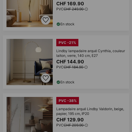
CHF 169.90
PVC
CHF 249.90
En stock
PVC -21%
Lindby lampadaire arqué Cynthia, couleur
laiton, verre, 140 cm, E27
CHF 144.90
PVC
CHF 184.90
En stock
PVC -38%
Lampadaire arqué Lindby Valdorin, beige,
papier, 195 cm, IP20
CHF 129.90
PVC
CHF 209.90