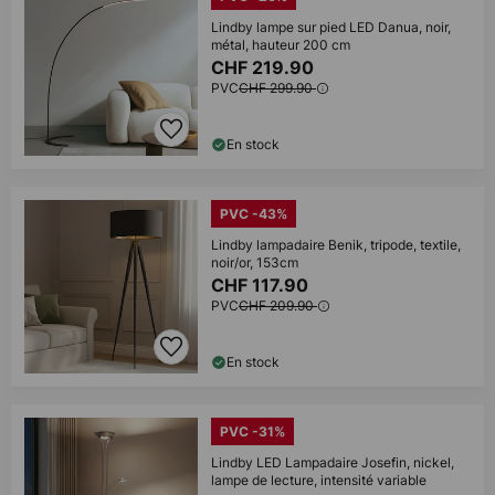
Lindby lampe sur pied LED Danua, noir,
métal, hauteur 200 cm
CHF 219.90
PVC
CHF 299.90
En stock
PVC -43%
Lindby lampadaire Benik, tripode, textile,
noir/or, 153cm
CHF 117.90
PVC
CHF 209.90
En stock
PVC -31%
Lindby LED Lampadaire Josefin, nickel,
lampe de lecture, intensité variable