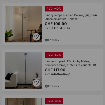
PVC -40%
Lindby lampe sur pied Colima, gris, tissu,
lampe de lecture, 170cm
CHF 109.90
PVC
CHF 184.90
En stock
PVC -52%
Lampe sur pied LED Lindby Malea,
couleur chrome, à intensité variable, 180
cm
CHF 117.90
PVC
CHF 249.90
En stock
PVC -38%