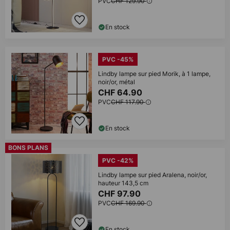
PVC
CHF 129.90
En stock
PVC -45%
Lindby lampe sur pied Morik, à 1 lampe,
noir/or, métal
CHF 64.90
PVC
CHF 117.90
En stock
BONS PLANS
PVC -42%
Lindby lampe sur pied Aralena, noir/or,
hauteur 143,5 cm
CHF 97.90
PVC
CHF 169.90
En stock