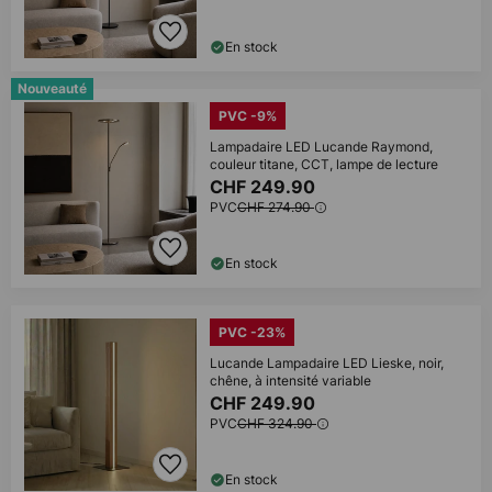
En stock
Nouveauté
PVC -9%
Lampadaire LED Lucande Raymond,
couleur titane, CCT, lampe de lecture
CHF 249.90
PVC
CHF 274.90
En stock
PVC -23%
Lucande Lampadaire LED Lieske, noir,
chêne, à intensité variable
CHF 249.90
PVC
CHF 324.90
En stock