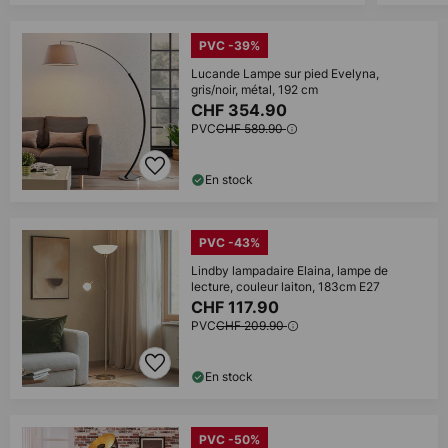
PVC -39%
Lucande Lampe sur pied Evelyna,
gris/noir, métal, 192 cm
CHF 354.90
PVC
CHF 589.90
En stock
PVC -43%
Lindby lampadaire Elaina, lampe de
lecture, couleur laiton, 183cm E27
CHF 117.90
PVC
CHF 209.90
En stock
PVC -50%