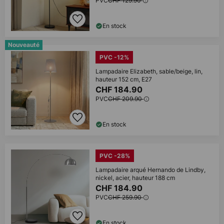
PVC
CHF 129.90
En stock
Nouveauté
PVC -12%
Lampadaire Elizabeth, sable/beige, lin,
hauteur 152 cm, E27
CHF 184.90
PVC
CHF 209.90
En stock
PVC -28%
Lampadaire arqué Hernando de Lindby,
nickel, acier, hauteur 188 cm
CHF 184.90
PVC
CHF 259.90
En stock