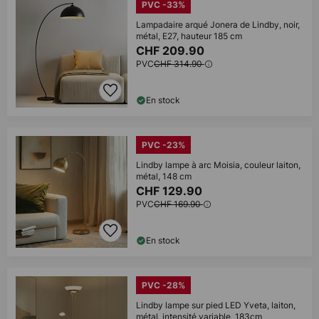
PVC -33%
Lampadaire arqué Jonera de Lindby, noir,
métal, E27, hauteur 185 cm
CHF 209.90
PVC
CHF 314.90
En stock
PVC -23%
Lindby lampe à arc Moisia, couleur laiton,
métal, 148 cm
CHF 129.90
PVC
CHF 169.90
En stock
PVC -28%
Lindby lampe sur pied LED Yveta, laiton,
métal, intensité variable, 183cm