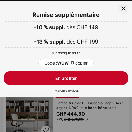
Options de paiement flexibles
Allez
Fer
Remise supplémentaire
au
contenu
dès CHF 149
sur presque tout
-10 % dès CHF 149 & -13 % dès CHF 199
-10 % suppl.
Code :
copier
WOW
ercher
dès CHF 199
-13 % suppl.
Jusqu'à -70 %
Semaine WOW :
sur presque tout*
Lampes sur pied modernes
Code :
copier
WOW
1273 article(s)
Filtrer
En profiter
*Marques exclues
PVC -23%
Lampe sur pied LED Arcchio Logan Basic,
argent, 6 000 lm, à intensité variable
CHF 444.90
PVC
CHF 579.90