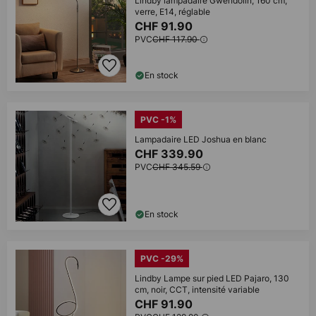
Lindby lampadaire Gwendolin, 160 cm,
verre, E14, réglable
CHF 91.90
PVC
CHF 117.90
En stock
PVC -1%
Lampadaire LED Joshua en blanc
CHF 339.90
PVC
CHF 345.59
En stock
PVC -29%
Lindby Lampe sur pied LED Pajaro, 130
cm, noir, CCT, intensité variable
CHF 91.90