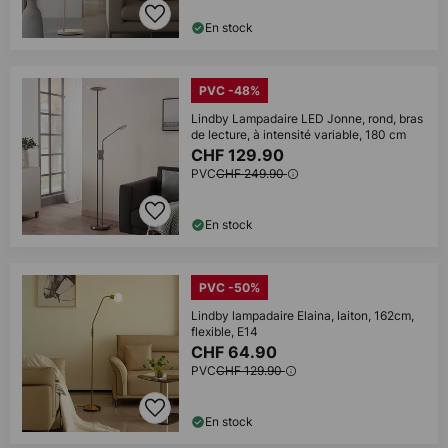
En stock
PVC -48%
Lindby Lampadaire LED Jonne, rond, bras
de lecture, à intensité variable, 180 cm
CHF 129.90
PVC
CHF 249.90
En stock
PVC -50%
Lindby lampadaire Elaina, laiton, 162cm,
flexible, E14
CHF 64.90
PVC
CHF 129.90
En stock