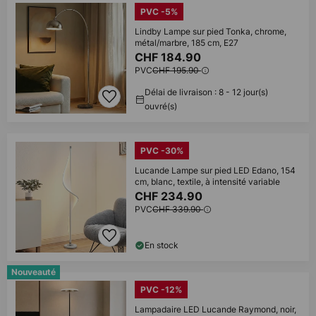
PVC -5%
Lindby Lampe sur pied Tonka, chrome,
métal/marbre, 185 cm, E27
CHF 184.90
PVC
CHF 195.90
Délai de livraison : 8 - 12 jour(s)
ouvré(s)
PVC -30%
Lucande Lampe sur pied LED Edano, 154
cm, blanc, textile, à intensité variable
CHF 234.90
PVC
CHF 339.90
En stock
Nouveauté
PVC -12%
Lampadaire LED Lucande Raymond, noir,