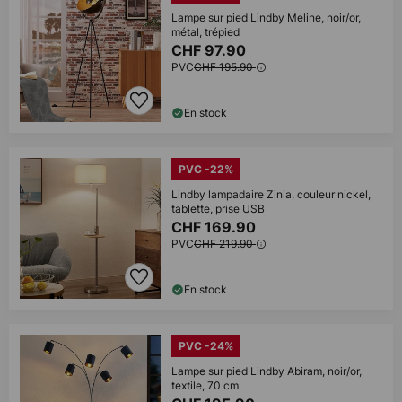
Lampe sur pied Lindby Meline, noir/or,
métal, trépied
CHF 97.90
PVC
CHF 195.90
En stock
PVC -22%
Lindby lampadaire Zinia, couleur nickel,
tablette, prise USB
CHF 169.90
PVC
CHF 219.90
En stock
PVC -24%
Lampe sur pied Lindby Abiram, noir/or,
textile, 70 cm