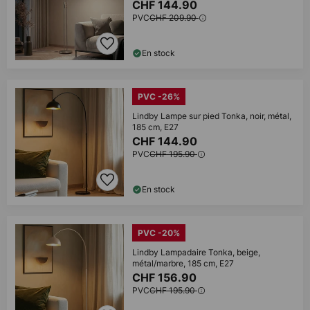
CHF 144.90
PVC
CHF 209.90
En stock
PVC -26%
Lindby Lampe sur pied Tonka, noir, métal,
185 cm, E27
CHF 144.90
PVC
CHF 195.90
En stock
PVC -20%
Lindby Lampadaire Tonka, beige,
métal/marbre, 185 cm, E27
CHF 156.90
PVC
CHF 195.90