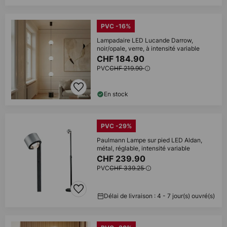
PVC -16%
Lampadaire LED Lucande Darrow,
noir/opale, verre, à intensité variable
CHF 184.90
PVC
CHF 219.90
En stock
PVC -29%
Paulmann Lampe sur pied LED Aldan,
métal, réglable, intensité variable
CHF 239.90
PVC
CHF 339.25
Délai de livraison : 4 - 7 jour(s) ouvré(s)