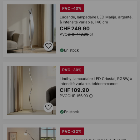
PVC -40%
Lucande, lampadaire LED Marija, argenté,
à intensité variable, 140 cm
CHF 249.90
PVC
CHF 419.90
En stock
PVC -30%
Lindby, lampadaire LED Criostal, RGBW, à
intensité variable, télécommande
CHF 109.90
PVC
CHF 156.90
En stock
PVC -22%