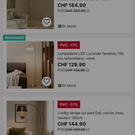
CHF 184.90
PVC
CHF 259.90
En stock
Nouveauté
PVC -17%
Lampadaire LED Lucande Tenebra, 150
cm, laiton/blanc, verre
CHF 129.90
PVC
CHF 156.90
En stock
PVC -51%
Lindby lampe sur pied Esti, noir/or, tissu,
hauteur 192cm
CHF 144.90
PVC
CHF 299.90