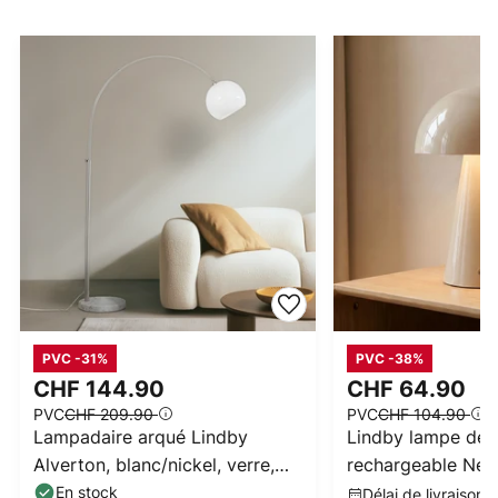
PVC -31%
PVC -38%
CHF 144.90
CHF 64.90
PVC
CHF 209.90
PVC
CHF 104.90
Lampadaire arqué Lindby
Lindby lampe de 
Alverton, blanc/nickel, verre,
rechargeable Nevi
197 cm
Ø20cm, USB,
En stock
Délai de livraison 