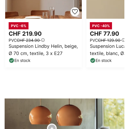
PVC -6%
PVC -40%
CHF 219.90
CHF 77.90
PVC
CHF 234.90
PVC
CHF 129.90
Suspension Lindby Helin, beige,
Suspension Lucan
Ø 70 cm, textile, 3 x E27
textile, blanc, Ø
En stock
En stock