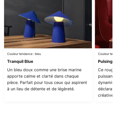
Couleur tendance : bleu
Couleur te
Tranquil Blue
Pulsing
Un bleu doux comme une brise marine
Ce roug
apporte calme et clarté dans chaque
puissant
pièce. Parfait pour tous ceux qui aspirent
dynamis
à un lieu de détente et de légèreté.
déclarat
créative