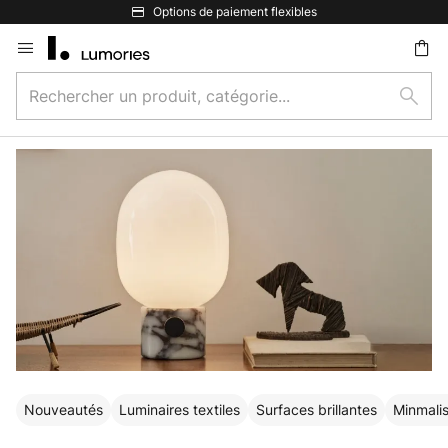
Options de paiement flexibles
Allez
au
Rechercher
contenu
Rech
un
ercher
produit,
catégorie...
Nouveautés
Luminaires textiles
Surfaces brillantes
Minmalis