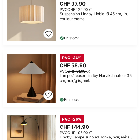
CHF 97.90
PVC
CHF 129.90
Suspension Lindby Libbie, Ø 45 cm, lin,
couleur crème
En stock
PVC -36%
CHF 58.90
PVC
CHF 91.90
Lampe à poser Lindby Norvik, hauteur 35
cm, noir/gris, métal
En stock
PVC -26%
CHF 144.90
PVC
CHF 195.90
Lindby Lampe sur pied Tonka, noir, métal,