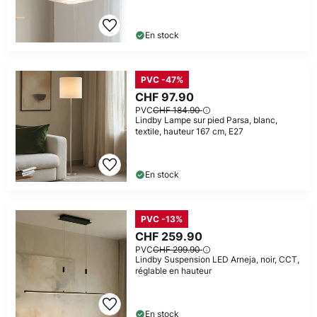
En stock
PVC -47%
CHF 97.90
PVC
CHF 184.90
Lindby Lampe sur pied Parsa, blanc,
textile, hauteur 167 cm, E27
En stock
PVC -13%
CHF 259.90
PVC
CHF 299.90
Lindby Suspension LED Arneja, noir, CCT,
réglable en hauteur
En stock