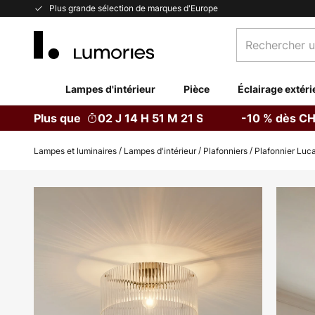
Allez
Plus grande sélection de marques d'Europe
au
Rechercher
contenu
un
produit,
catégorie...
Lampes d'intérieur
Pièce
Éclairage extéri
Plus que
02 J 14 H 51 M 20 S
-10 % dès CH
Lampes et luminaires
Lampes d'intérieur
Plafonniers
Plafonnier Luca
Skip
to
the
end
of
the
images