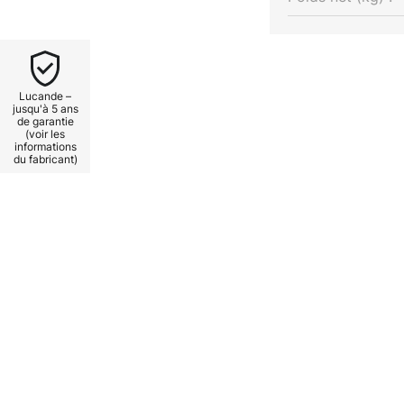
 Parfaitement adapté aux salons
'intègre parfaitement aux styles
 tous les regards dans
Lucande –
jusqu'à 5 ans
de garantie
 la lampe à l'aide d'un variateur
(voir les
mineuse peut être réglée
informations
du fabricant)
ur passer des moments agréables
x et inspirant, ce plafonnier
ionnalité. Un objet design qui
ct, mais aussi par sa