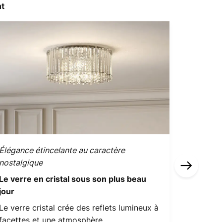
nt
Élégance étincelante au caractère
Objets l
nostalgique
Lampes d
Le verre en cristal sous son plus beau
glamour
jour
Les lamp
Le verre cristal crée des reflets lumineux à
modern-
facettes et une atmosphère
ciblés et