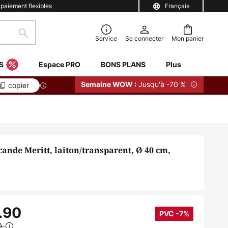
 paiement flexibles
Français
Rechercher
Service
Se connecter
Mon panier
S
Espace PRO
BONS PLANS
Plus
Jusqu'à -70 %
Semaine WOW :
copier
ande Meritt, laiton/transparent, Ø 40 cm,
.90
PVC -7%
0