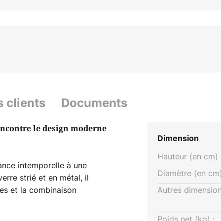
s clients
Documents
rencontre le design moderne
Dimension
Hauteur (en cm) 
gance intemporelle à une
Diamètre (en cm)
rre strié et en métal, il
es et la combinaison
Autres dimension
ts et couleur laiton.
nfère à chaque pièce une
Poids net (kg) :