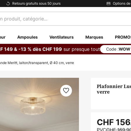
Retours gratuits sous 50 jours
Options de
eur
Ampoules
Ventilateurs
Marques
PROMO
sur presque tout
F 149 & -13 % dès CHF 199
Code :
WOW
nde Meritt, laiton/transparent, Ø 40 cm, verre
Plafonnier Luc
verre
CHF 156
PVC
CHF 169.9