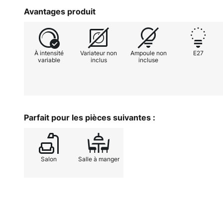
atmosphère élégante et raffinée.
Avantages produit
et salles à manger, ce luminaire s
d'ameublement modernes et attire
n'importe quel environnement.
À intensité
Variateur non
Ampoule non
E27
variable
inclus
incluse
Grâce à la possibilité de contrôler
d'intensité externe, l'intensité lu
individuellement. Que ce soit po
ou créer un environnement lumineu
Parfait pour les pièces suivantes :
offre à la fois flexibilité et fonct
séduit non seulement par son aspe
polyvalence.
Salon
Salle à manger