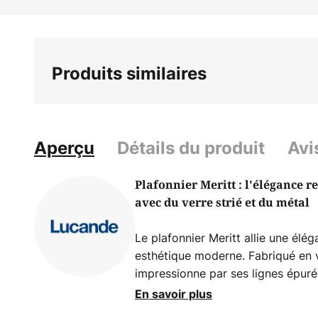
Skip
to
the
beginning
Produits similaires
of
the
images
gallery
Aperçu
Détails du produit
Avi
Plafonnier Meritt : l'élégance 
avec du verre strié et du métal
Le plafonnier Meritt allie une élé
esthétique moderne. Fabriqué en ve
impressionne par ses lignes épuré
harmonieuse d'éléments transparen
En savoir plus
L'interaction de ces matériaux co