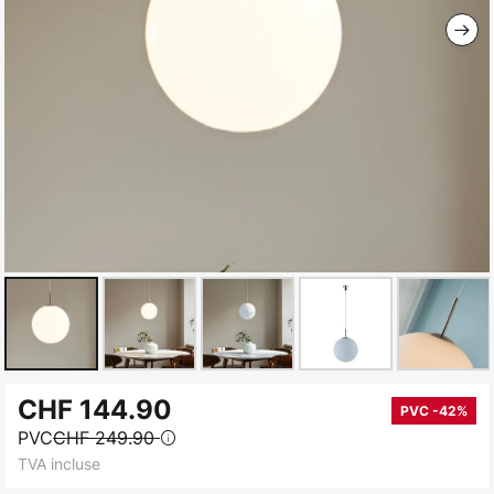
Skip
CHF 144.90
to
PVC -42%
PVC
CHF 249.90
the
TVA incluse
beginning