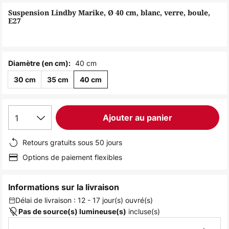
of
Suspension Lindby Marike, Ø 40 cm, blanc, verre, boule,
the
E27
images
gallery
40 cm
Diamètre (en cm):
30 cm
35 cm
40 cm
1
Ajouter au panier
Retours gratuits sous 50 jours
Options de paiement flexibles
Informations sur la livraison
Délai de livraison : 12 - 17 jour(s) ouvré(s)
incluse(s)
Pas de source(s) lumineuse(s)