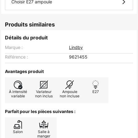
Choisir E27 ampoule
Produits similaires
Détails du produit
Marque :
Lindby
Référence :
9621455
Avantages produit
À intensité
Variateur
Ampoule
E27
variable
non inclus
non incluse
Parfait pour les pièces suivantes :
Salon
Salle à
manger