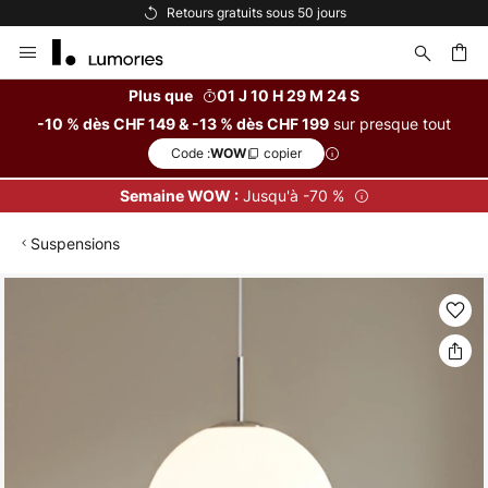
Retours gratuits sous 50 jours
Allez
au
contenu
Plus que
01 J 10 H 29 M 24 S
sur presque tout
-10 % dès CHF 149 & -13 % dès CHF 199
ercher
Code :
copier
WOW
Jusqu'à -70 %
Semaine WOW :
Suspensions
Skip
to
the
end
of
the
images
gallery