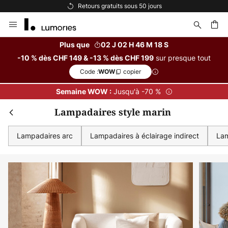
Retours gratuits sous 50 jours
Allez
au
contenu
Plus que
02 J 02 H 46 M 18 S
sur presque tout
-10 % dès CHF 149 & -13 % dès CHF 199
ercher
Code :
copier
WOW
Jusqu'à -70 %
Semaine WOW :
Lampadaires style marin
Lampadaires arc
Lampadaires à éclairage indirect
Lam