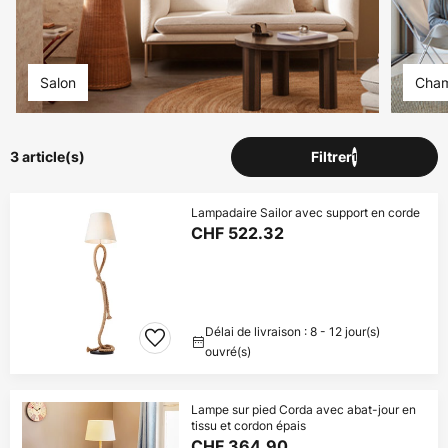
Salon
Cham
3 article(s)
Filtrer
1
Lampadaire Sailor avec support en corde
CHF 522.32
Délai de livraison : 8 - 12 jour(s)
ouvré(s)
Lampe sur pied Corda avec abat-jour en
tissu et cordon épais
CHF 364.90