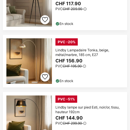
CHF 117.90
PVC
CHF 209.90
En stock
PVC -20%
Lindby Lampadaire Tonka, beige,
métal/marbre, 185 cm, E27
CHF 156.90
PVC
CHF 195.90
En stock
PVC -51%
Lindby lampe sur pied Esti, noir/or, tissu,
hauteur 192cm
CHF 144.90
PVC
CHF 299.90