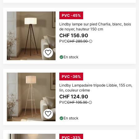
PVC -45%
Lindby lampe sur pied Charlia, blanc, bois
de noyer, hauteur 150 cm
CHF 156.90
PVC
CHF 289.90
En stock
PVC -36%
Lindby Lampadaire tripode Libbie, 155 cm,
lin, couleur crème
CHF 124.90
PVC
CHF 195.90
En stock
PVC -33%