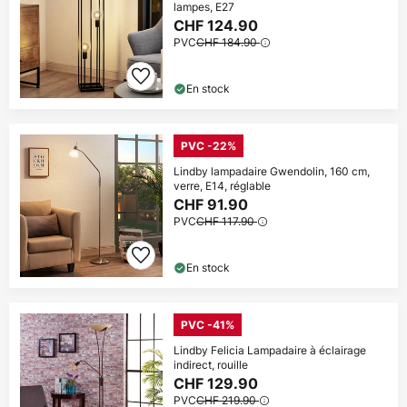
lampes, E27
CHF 124.90
PVC
CHF 184.90
En stock
PVC -22%
Lindby lampadaire Gwendolin, 160 cm,
verre, E14, réglable
CHF 91.90
PVC
CHF 117.90
En stock
PVC -41%
Lindby Felicia Lampadaire à éclairage
indirect, rouille
CHF 129.90
PVC
CHF 219.90