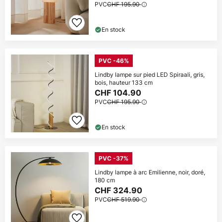
PVC
CHF 195.90
En stock
PVC -46%
Lindby lampe sur pied LED Spiraali, gris,
bois, hauteur 133 cm
CHF 104.90
PVC
CHF 195.90
En stock
PVC -37%
Lindby lampe à arc Emilienne, noir, doré,
180 cm
CHF 324.90
PVC
CHF 519.90