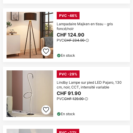
PVC -46%
Lampadaire Majken en tissu - gris
foncé/noir
CHF 124.90
PVC
CHF 234.90
En stock
PVC -29%
Lindby Lampe sur pied LED Pajaro, 130
cm, noir, CCT, intensité variable
CHF 91.90
PVC
CHF 129.90
En stock
PVC -27%