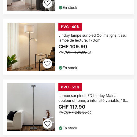
En stock
PVC -40%
Lindby lampe sur pied Colima, gris, tissu,
lampe de lecture, 170cm
CHF 109.90
PVC
CHF 184.90
En stock
PVC -52%
Lampe sur pied LED Lindby Malea,
couleur chrome, à intensité variable, 180
cm
CHF 117.90
PVC
CHF 249.90
En stock