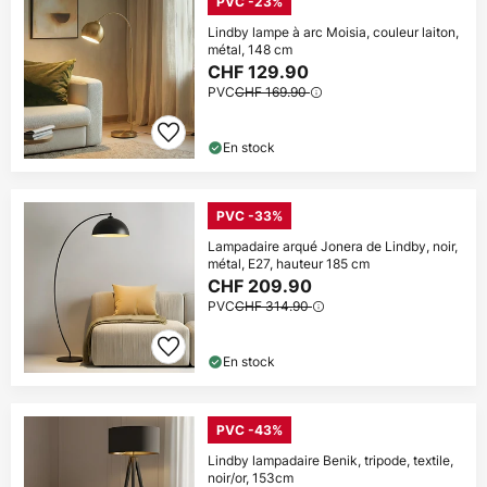
PVC -23%
Lindby lampe à arc Moisia, couleur laiton,
métal, 148 cm
CHF 129.90
PVC
CHF 169.90
En stock
PVC -33%
Lampadaire arqué Jonera de Lindby, noir,
métal, E27, hauteur 185 cm
CHF 209.90
PVC
CHF 314.90
En stock
PVC -43%
Lindby lampadaire Benik, tripode, textile,
noir/or, 153cm