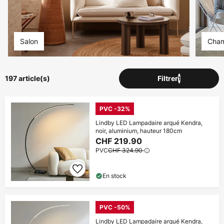
Code :
copier
WOW
En profiter
Salon
Cham
*Marques exclues
197 article(s)
Filtrer
1
PVC -32%
Lindby LED Lampadaire arqué Kendra,
noir, aluminium, hauteur 180cm
CHF 219.90
PVC
CHF 324.90
En stock
PVC -50%
Lindby LED Lampadaire arqué Kendra,