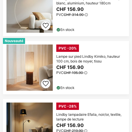
blanc, aluminium, hauteur 180cm
CHF 156.90
PVC
CHF 314.90
En stock
Nouveauté
PVC -20%
Lampe sur pied Lindby Kimiko, hauteur
100 cm, bois de noyer, tissu
CHF 156.90
PVC
CHF 195.90
En stock
PVC -28%
Lindby lampadaire Efalia, noir/or, textile,
lampe de lecture
CHF 156.90
PVC
CHF 219.90