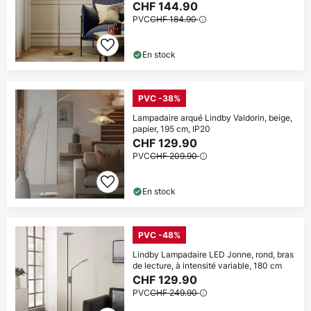
CHF 144.90
PVC
CHF 184.90
En stock
PVC -38%
Lampadaire arqué Lindby Valdorin, beige,
papier, 195 cm, IP20
CHF 129.90
PVC
CHF 209.90
En stock
PVC -48%
Lindby Lampadaire LED Jonne, rond, bras
de lecture, à intensité variable, 180 cm
CHF 129.90
PVC
CHF 249.90