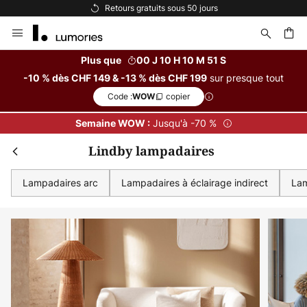
Options de paiement flexibles
Allez
au
contenu
Plus que
00 J 10 H 10 M 50 S
sur presque tout
-10 % dès CHF 149 & -13 % dès CHF 199
ercher
Code :
copier
WOW
Jusqu'à -70 %
Semaine WOW :
Lindby lampadaires
Lampadaires arc
Lampadaires à éclairage indirect
Lam
Fer
Remise supplémentaire
dès CHF 149
-10 % suppl.
dès CHF 199
-13 % suppl.
sur presque tout*