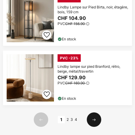
Lindby Lampe sur Pied Birta, noir, étagère,
bois, 159 cm
CHF 104.90
PVC
CHF 156.90
En stock
PVC -23%
Lindby lampe sur pied Branford, rétro,
beige, métal/travertin
CHF 129.90
PVC
CHF 169.90
En stock
Page
1
2
3
4
Précédent
Suivant