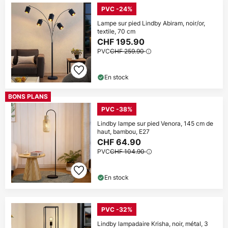
PVC -24%
Lampe sur pied Lindby Abiram, noir/or,
textile, 70 cm
CHF 195.90
PVC
CHF 259.90
En stock
BONS PLANS
PVC -38%
Lindby lampe sur pied Venora, 145 cm de
haut, bambou, E27
CHF 64.90
PVC
CHF 104.90
En stock
PVC -32%
Lindby lampadaire Krisha, noir, métal, 3