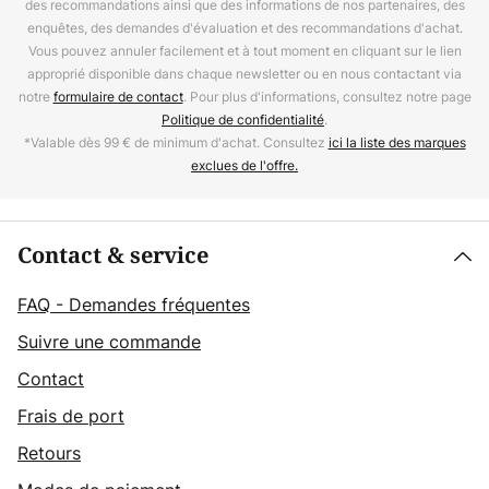
des recommandations ainsi que des informations de nos partenaires, des
enquêtes, des demandes d'évaluation et des recommandations d'achat.
Vous pouvez annuler facilement et à tout moment en cliquant sur le lien
approprié disponible dans chaque newsletter ou en nous contactant via
notre
formulaire de contact
. Pour plus d'informations, consultez notre page
Politique de confidentialité
.
*Valable dès 99 € de minimum d'achat. Consultez
ici la liste des marques
exclues de l'offre.
Contact & service
FAQ - Demandes fréquentes
Suivre une commande
Contact
Frais de port
Retours