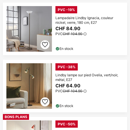
PVC -19%
Lampadaire Lindby Ignacia, couleur
nickel, verre, 180 cm, E27
CHF 84.90
PVC
CHF 104.90
En stock
PVC -38%
Lindby lampe sur pied Ovelia, vert/noir,
métal, E27
CHF 64.90
PVC
CHF 104.90
En stock
BONS PLANS
PVC -50%