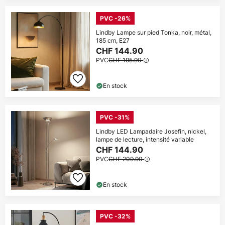
PVC -26%
Lindby Lampe sur pied Tonka, noir, métal,
185 cm, E27
CHF 144.90
PVC
CHF 195.90
En stock
PVC -31%
Lindby LED Lampadaire Josefin, nickel,
lampe de lecture, intensité variable
CHF 144.90
PVC
CHF 209.90
En stock
PVC -32%