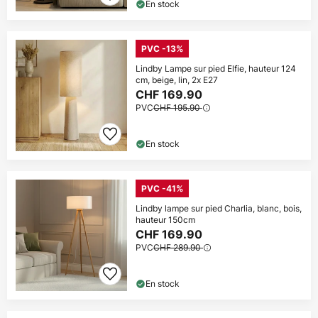
En stock
PVC -13%
Lindby Lampe sur pied Elfie, hauteur 124
cm, beige, lin, 2x E27
CHF 169.90
PVC
CHF 195.90
En stock
PVC -41%
Lindby lampe sur pied Charlia, blanc, bois,
hauteur 150cm
CHF 169.90
PVC
CHF 289.90
En stock