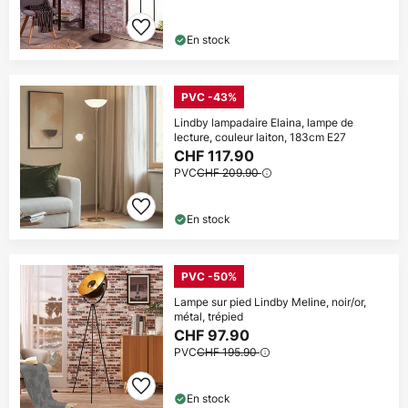
En stock
PVC -43%
Lindby lampadaire Elaina, lampe de
lecture, couleur laiton, 183cm E27
CHF 117.90
PVC
CHF 209.90
En stock
PVC -50%
Lampe sur pied Lindby Meline, noir/or,
métal, trépied
CHF 97.90
PVC
CHF 195.90
En stock