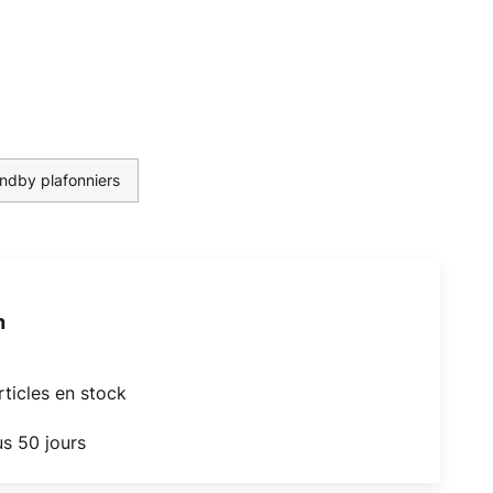
indby plafonniers
h
articles en stock
us 50 jours