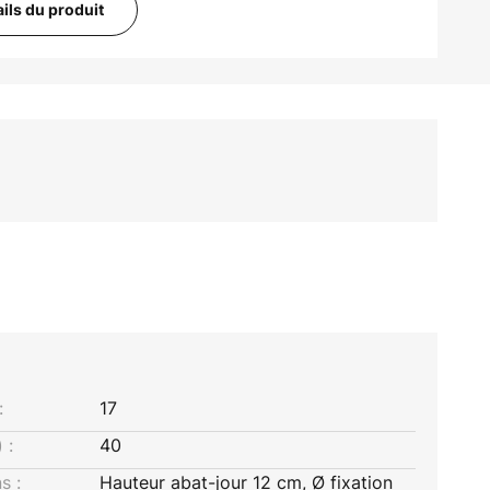
ails du produit
:
17
 :
40
s :
Hauteur abat-jour 12 cm, Ø fixation