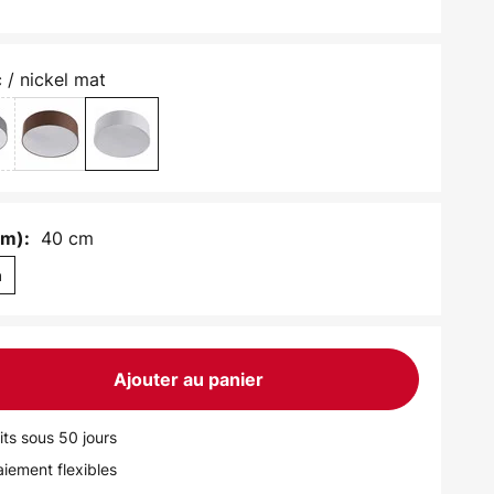
 / nickel mat
40 cm
cm):
m
Ajouter au panier
its sous 50 jours
iement flexibles