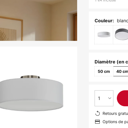
blanc
Couleur:
Diamètre (en 
50 cm
40 c
1
Retours gratu
Options de pa