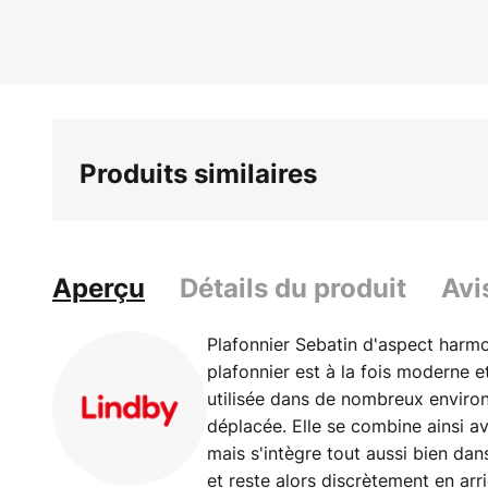
Skip
to
the
beginning
of
the
Produits similaires
images
gallery
Aperçu
Détails du produit
Avi
Plafonnier Sebatin d'aspect harm
plafonnier est à la fois moderne e
utilisée dans de nombreux enviro
déplacée. Elle se combine ainsi av
mais s'intègre tout aussi bien 
et reste alors discrètement en arr