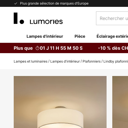
Allez
Plus grande sélection de marques d'Europe
au
Rechercher
contenu
un
produit,
catégorie...
Lampes d'intérieur
Pièce
Éclairage extéri
Plus que
01 J 11 H 55 M 50 S
-10 % dès CH
Lampes et luminaires
Lampes d'intérieur
Plafonniers
Lindby plafonni
Skip
to
the
end
of
the
images