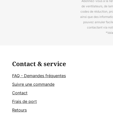
Abonnez-vous à la news
de ventilateurs, de la
codes de réduction, pr
ainsi que des informat
pouvez annuler facil
contactant via no
*Val
Contact & service
FAQ - Demandes fréquentes
Suivre une commande
Contact
Frais de port
Retours