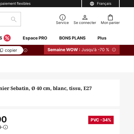
 paiement flexibles
Français
Rechercher
Service
Se connecter
Mon panier
S
Espace PRO
BONS PLANS
Plus
Jusqu'à -70 %
Semaine WOW :
copier
ier Sebatin, Ø 40 cm, blanc, tissu, E27
90
PVC -34%
0