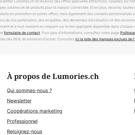
letter Lumories.ch et recevez des offres spéciales attractives, valables sur n
mpes solaires et de produits pour la maison connectée. Et en plus, recevez toutes l
oduits en promotion et autres offres, mais également des conseils personnalisés
ions de nos partenaires, des enquêtes, des demandes d'évaluation et des recomm
ement et à tout moment en cliquant sur le lien approprié disponible dans chaque 
tre
formulaire de contact
. Pour plus d'informations, consultez notre page
Politique
able dès 99 € de minimum d'achat. Consultez
ici la liste des marques exclues de l'
À propos de Lumories.ch
Qui sommes-nous ?
Newsletter
Coopérations marketing
Professionnel
Rejoignez-nous