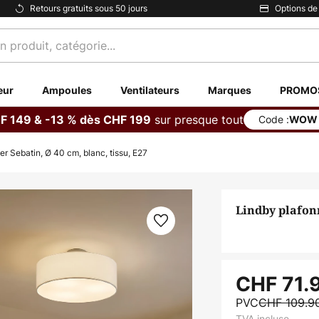
Retours gratuits sous 50 jours
Options de
eur
Ampoules
Ventilateurs
Marques
PROMO
sur presque tout
F 149 & -13 % dès CHF 199
Code :
WOW
er Sebatin, Ø 40 cm, blanc, tissu, E27
Lindby plafonn
CHF 71.
PVC
CHF 109.9
TVA incluse