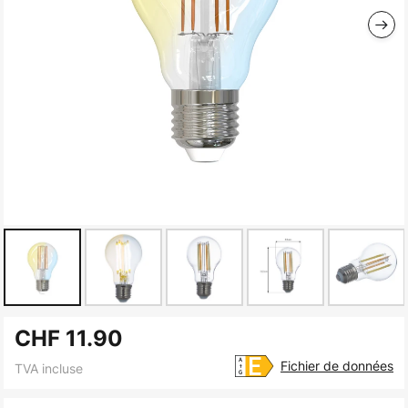
Skip
CHF 11.90
to
the
Fichier de données
TVA incluse
beginning