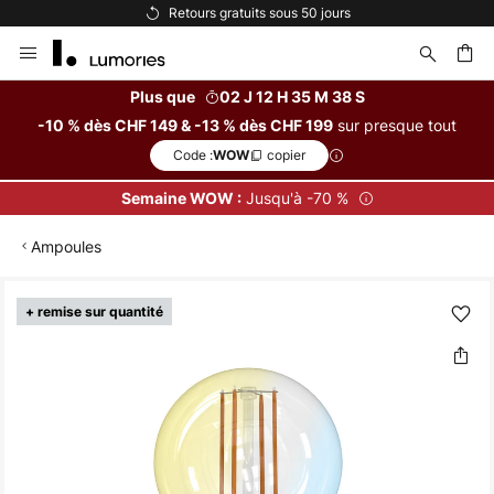
Retours gratuits sous 50 jours
Allez
au
contenu
Plus que
02 J 12 H 35 M 37 S
sur presque tout
-10 % dès CHF 149 & -13 % dès CHF 199
ercher
Code :
copier
WOW
Jusqu'à -70 %
Semaine WOW :
Ampoules
Skip
+ remise sur quantité
to
the
end
of
the
images
gallery