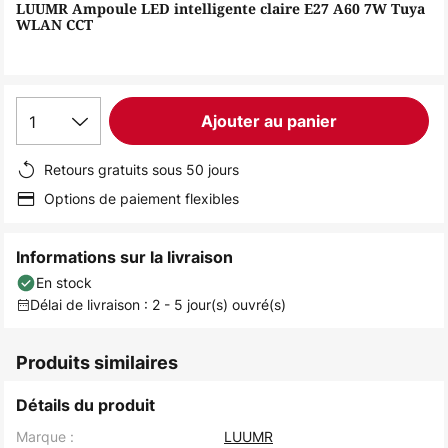
of
LUUMR Ampoule LED intelligente claire E27 A60 7W Tuya
WLAN CCT
the
images
gallery
1
Ajouter au panier
Retours gratuits sous 50 jours
Options de paiement flexibles
Informations sur la livraison
En stock
Délai de livraison : 2 - 5 jour(s) ouvré(s)
Produits similaires
Détails du produit
Marque :
LUUMR