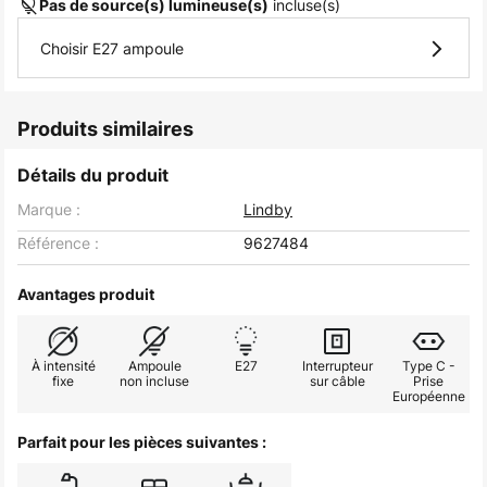
incluse(s)
Pas de source(s) lumineuse(s)
Choisir E27 ampoule
Produits similaires
Détails du produit
Marque :
Lindby
Référence :
9627484
Avantages produit
À intensité
Ampoule
E27
Interrupteur
Type C -
fixe
non incluse
sur câble
Prise
Européenne
Parfait pour les pièces suivantes :