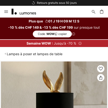
Retours gratuits sous 50 jours
Allez
au
contenu
Plus que
01 J 19 H 09 M 12 S
sur presque tout
-10 % dès CHF 149 & -13 % dès CHF 199
ercher
Code :
copier
WOW
Jusqu'à -70 %
Semaine WOW :
Lampes à poser et lampes de table
Skip
to
the
end
of
the
images
gallery