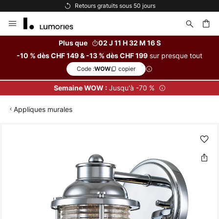
Retours gratuits sous 50 jours
Allez
au
contenu
Plus que
02 J 11 H 32 M 16 S
sur presque tout
-10 % dès CHF 149 & -13 % dès CHF 199
ercher
Code :
copier
WOW
Jusqu'à -70 %
Semaine WOW :
Appliques murales
Skip
to
the
end
of
the
images
gallery