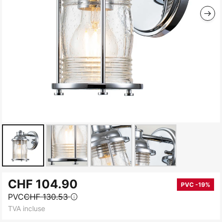
Skip
CHF 104.90
to
PVC -19%
PVC
CHF 130.53
the
TVA incluse
beginning