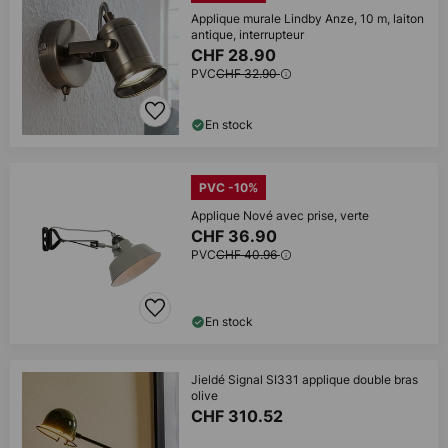
Applique murale Lindby Anze, 10 m, laiton
antique, interrupteur
CHF 28.90
PVC
CHF 32.90
En stock
PVC -10%
Applique Nové avec prise, verte
CHF 36.90
PVC
CHF 40.96
En stock
Jieldé Signal SI331 applique double bras
olive
CHF 310.52