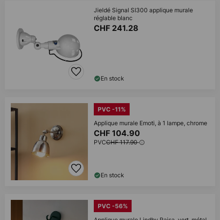
Jieldé Signal SI300 applique murale
réglable blanc
CHF 241.28
En stock
PVC -11%
Applique murale Emoti, à 1 lampe, chrome
CHF 104.90
PVC
CHF 117.90
En stock
PVC -56%
Applique murale Lindby Raisa, vert, métal,