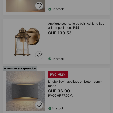
En stock
Applique pour salle de bain Ashland Bay,
à 1 lampe, laiton, IP44
CHF 130.53
En stock
+ remise sur quantité
PVC -52%
Lindby Edvin applique en béton, semi-
ronde
CHF 36.90
PVC
CHF 77.90
En stock