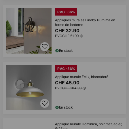
PVC -36%
Appliques murales Lindby Purnima en
forme de lanterne
CHF 32.90
PVC
CHF 51.90
En stock
PVC -56%
Applique murale Felix, blanc/doré
CHF 45.90
PVC
CHF 104.90
En stock
Applique murale Dominica, noir mat, acier,
Ø 25 cm