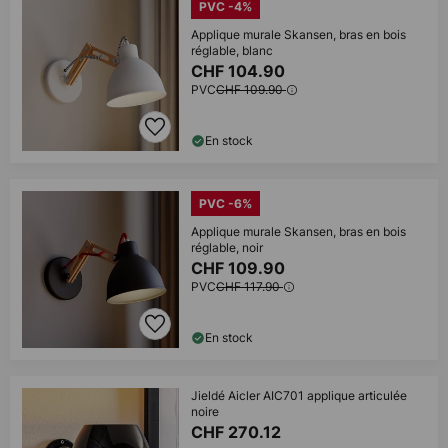
PVC -4%
Applique murale Skansen, bras en bois
réglable, blanc
CHF 104.90
PVC
CHF 109.90
En stock
PVC -6%
Applique murale Skansen, bras en bois
réglable, noir
CHF 109.90
PVC
CHF 117.90
En stock
Jieldé Aicler AIC701 applique articulée
noire
CHF 270.12