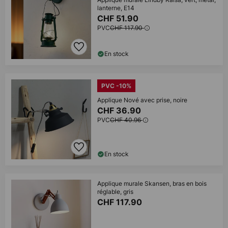
lanterne, E14
CHF 51.90
PVC
CHF 117.90
En stock
PVC -10%
Applique Nové avec prise, noire
CHF 36.90
PVC
CHF 40.96
En stock
Applique murale Skansen, bras en bois
réglable, gris
CHF 117.90