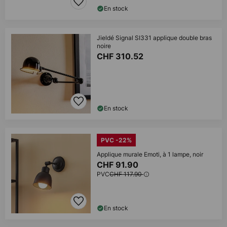
En stock
Jieldé Signal SI331 applique double bras
noire
CHF 310.52
En stock
PVC -22%
Applique murale Emoti, à 1 lampe, noir
CHF 91.90
PVC
CHF 117.90
En stock