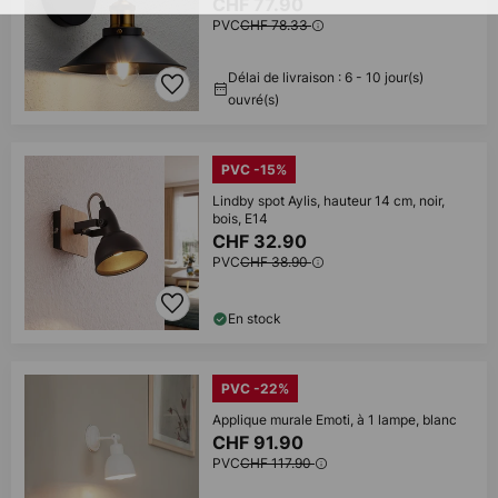
CHF 77.90
PVC
CHF 78.33
Délai de livraison : 6 - 10 jour(s)
ouvré(s)
PVC -15%
Lindby spot Aylis, hauteur 14 cm, noir,
bois, E14
CHF 32.90
PVC
CHF 38.90
En stock
PVC -22%
Applique murale Emoti, à 1 lampe, blanc
CHF 91.90
PVC
CHF 117.90