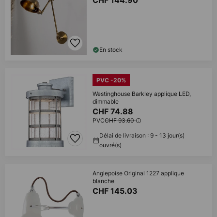
CHF 144.90
En stock
PVC -20%
Westinghouse Barkley applique LED,
dimmable
CHF 74.88
PVC
CHF 93.60
Délai de livraison : 9 - 13 jour(s)
ouvré(s)
Anglepoise Original 1227 applique
blanche
CHF 145.03