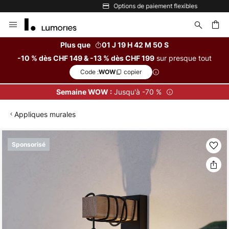
Options de paiement flexibles
Allez
au
contenu
Plus que
01 J 19 H 42 M 50 S
sur presque tout
-10 % dès CHF 149 & -13 % dès CHF 199
ercher
Code :
copier
WOW
Jusqu'à -70 %
Semaine WOW :
Appliques murales
Skip
Sponsorisé
to
the
end
of
the
images
gallery