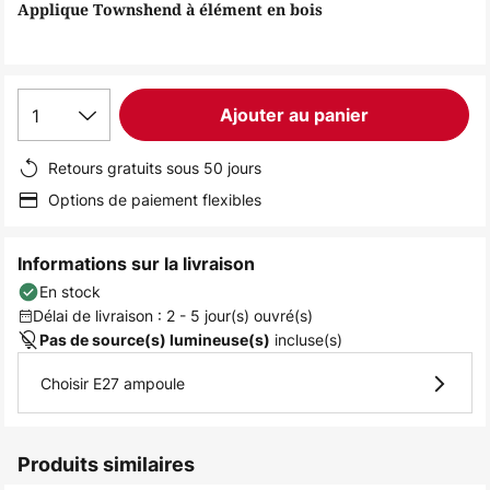
of
Applique Townshend à élément en bois
the
images
gallery
1
Ajouter au panier
Retours gratuits sous 50 jours
Options de paiement flexibles
Informations sur la livraison
En stock
Délai de livraison : 2 - 5 jour(s) ouvré(s)
incluse(s)
Pas de source(s) lumineuse(s)
Choisir E27 ampoule
Produits similaires