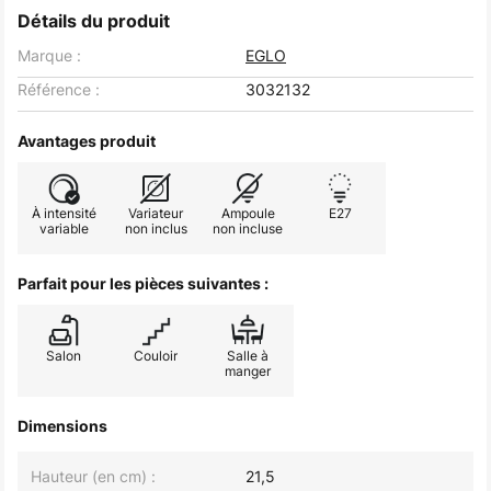
Détails du produit
Marque :
EGLO
Référence :
3032132
Avantages produit
À intensité
Variateur
Ampoule
E27
variable
non inclus
non incluse
Parfait pour les pièces suivantes :
Salon
Couloir
Salle à
manger
Dimensions
Hauteur (en cm) :
21,5