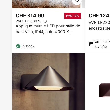
CHF 314.90
CHF 124
PVC -7%
PVC
CHF 339.90
EVN LR230
Applique murale LED pour salle de
encastrable
bain Vola, IP44, noir, 4.000 K,
largeur 80 cm
Délai de li
En stock
ouvré(s)