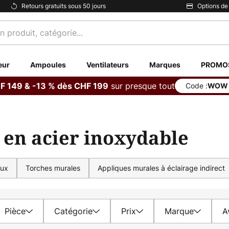
Retours gratuits sous 50 jours
Options de
eur
Ampoules
Ventilateurs
Marques
PROMO
sur presque tout
F 149 & -13 % dès CHF 199
Code :
WOW
 en acier inoxydable
aux
Torches murales
Appliques murales à éclairage indirect
Pièce
Catégorie
Prix
Marque
A