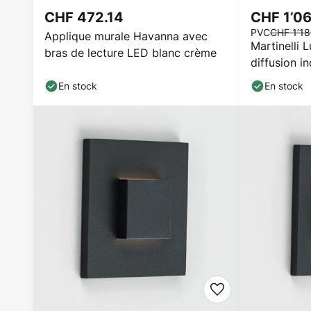
CHF 472.14
CHF 1’0
PVC
CHF 1’1
Applique murale Havanna avec
Martinelli 
bras de lecture LED blanc crème
diffusion in
En stock
En stock