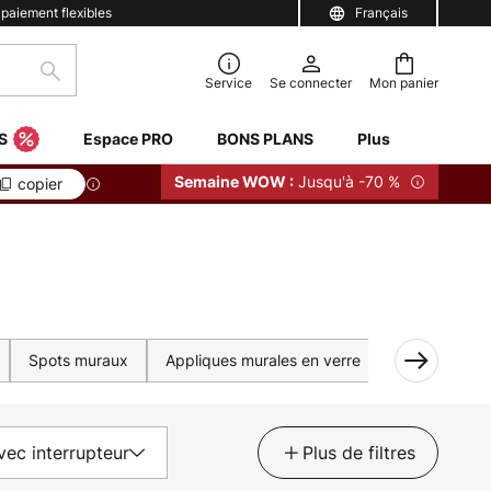
 paiement flexibles
Français
Rechercher
Service
Se connecter
Mon panier
S
Espace PRO
BONS PLANS
Plus
Jusqu'à -70 %
Semaine WOW :
copier
Spots muraux
Appliques murales en verre
Appliques mur
vec interrupteur
Plus de filtres