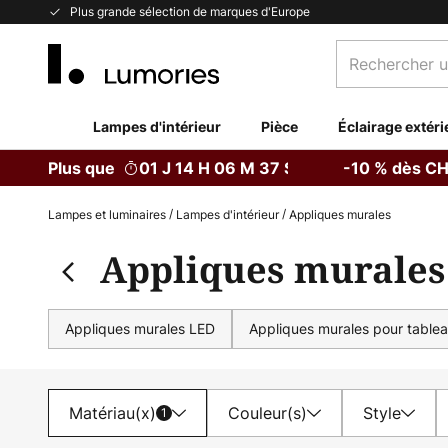
Allez
Plus grande sélection de marques d'Europe
au
Rechercher
contenu
un
produit,
catégorie...
Lampes d'intérieur
Pièce
Éclairage extéri
Plus que
01 J 14 H 06 M 35 S
-10 % dès CH
Lampes et luminaires
Lampes d'intérieur
Appliques murales
Appliques murales
Appliques murales LED
Appliques murales pour table
Matériau(x)
Couleur(s)
Style
1