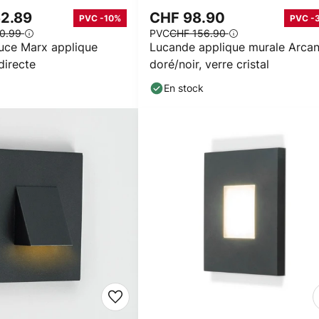
62.89
CHF 98.90
PVC -10%
PVC -
80.99
PVC
CHF 156.90
Luce Marx applique
Lucande applique murale Arcan
directe
doré/noir, verre cristal
En stock