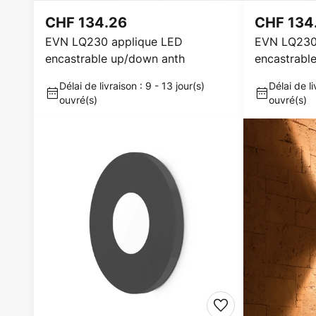
CHF 134.26
CHF 134
EVN LQ230 applique LED
EVN LQ230
encastrable up/down anth
encastrabl
Délai de livraison : 9 - 13 jour(s)
Délai de li
ouvré(s)
ouvré(s)