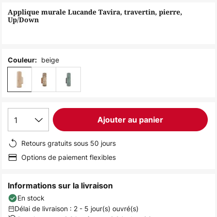
of
Applique murale Lucande Tavira, travertin, pierre,
the
Up/Down
images
gallery
beige
Couleur:
1
Ajouter au panier
Retours gratuits sous 50 jours
Options de paiement flexibles
Informations sur la livraison
En stock
Délai de livraison : 2 - 5 jour(s) ouvré(s)