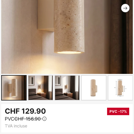
Skip
CHF 129.90
to
PVC -17%
PVC
CHF 156.90
the
TVA incluse
beginning