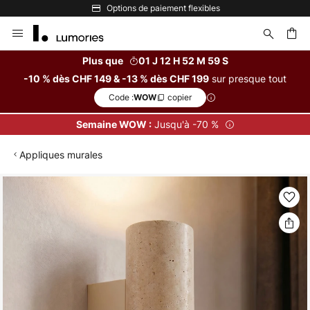
Options de paiement flexibles
Allez
au
contenu
Plus que
01 J 12 H 52 M 58 S
sur presque tout
-10 % dès CHF 149 & -13 % dès CHF 199
ercher
Code :
copier
WOW
Jusqu'à -70 %
Semaine WOW :
Appliques murales
Skip
to
the
end
of
the
images
gallery