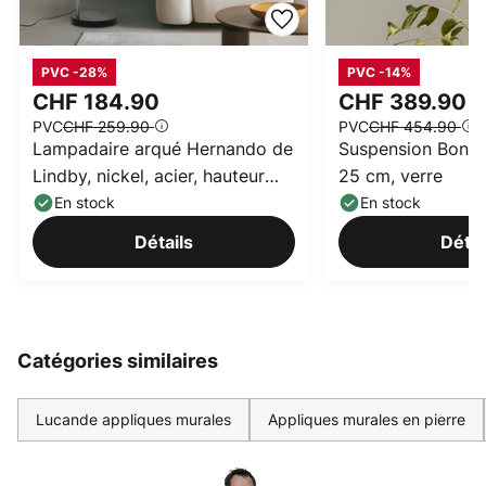
PVC -28%
PVC -14%
CHF 184.90
CHF 389.90
PVC
CHF 259.90
PVC
CHF 454.90
Lampadaire arqué Hernando de
Suspension BonBo
Lindby, nickel, acier, hauteur
25 cm, verre
188 cm
En stock
En stock
Détails
Détai
Catégories similaires
Lucande appliques murales
Appliques murales en pierre