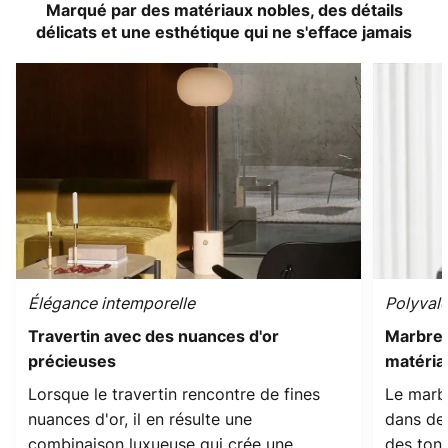
Marqué par des matériaux nobles, des détails
délicats et une esthétique qui ne s'efface jamais
Élégance intemporelle
Polyvale
Travertin avec des nuances d'or
Marbre 
précieuses
matéria
Lorsque le travertin rencontre de fines
Le marb
nuances d'or, il en résulte une
dans des
combinaison luxueuse qui crée une
des tons