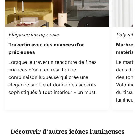
Élégance intemporelle
Polyvale
Travertin avec des nuances d'or
Marbre 
précieuses
matéria
Lorsque le travertin rencontre de fines
Le marb
nuances d'or, il en résulte une
dans des
combinaison luxueuse qui crée une
des tons
élégance subtile et donne des accents
Volontie
sophistiqués à tout intérieur - un must.
du tissu
lumineus
Découvrir d'autres icônes lumineuses