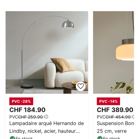
PVC -28%
PVC -14%
CHF 184.90
CHF 389.90
PVC
CHF 259.90
PVC
CHF 454.90
Lampadaire arqué Hernando de
Suspension BonBo
Lindby, nickel, acier, hauteur
25 cm, verre
188 cm
En stock
En stock