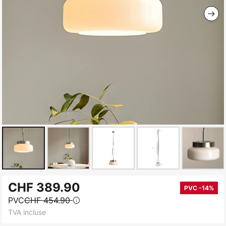
Skip
CHF 389.90
to
PVC -14%
PVC
CHF 454.90
the
TVA incluse
beginning