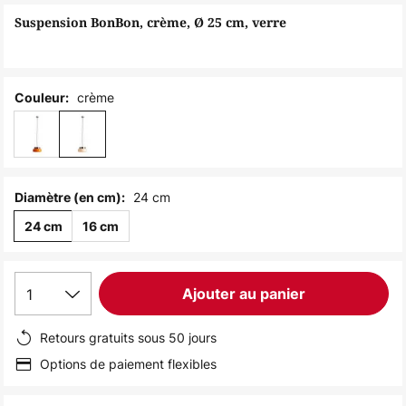
of
Suspension BonBon, crème, Ø 25 cm, verre
the
images
gallery
crème
Couleur:
24 cm
Diamètre (en cm):
24 cm
16 cm
1
Ajouter au panier
Retours gratuits sous 50 jours
Options de paiement flexibles