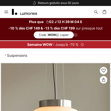
Retours gratuits sous 50 jours
Allez
au
contenu
Plus que
02 J 12 H 39 M 03 S
sur presque tout
-10 % dès CHF 149 & -13 % dès CHF 199
ercher
Code :
copier
WOW
Jusqu'à -70 %
Semaine WOW :
Suspensions
Skip
to
the
end
of
the
images
gallery