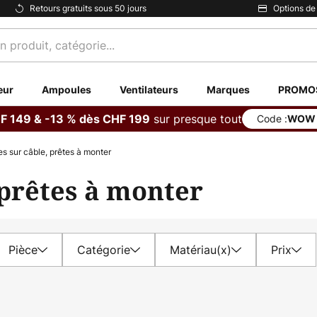
Retours gratuits sous 50 jours
Options de
eur
Ampoules
Ventilateurs
Marques
PROMO
sur presque tout
F 149 & -13 % dès CHF 199
Code :
WOW
s sur câble, prêtes à monter
prêtes à monter
Pièce
Catégorie
Matériau(x)
Prix