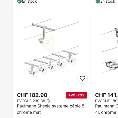
En stock
En stock
CHF 182.90
CHF 141
PVC -23%
PVC
CHF 239.88
PVC
CHF 189
Paulmann Sheela système câble 5l.
Paulmann C
chrome mat
4l. chrome