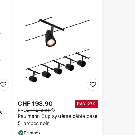
CHF 198.90
PVC -27%
PVC
CHF 273.01
le
Paulmann Cup système câble base
5 lampes noir
En stock