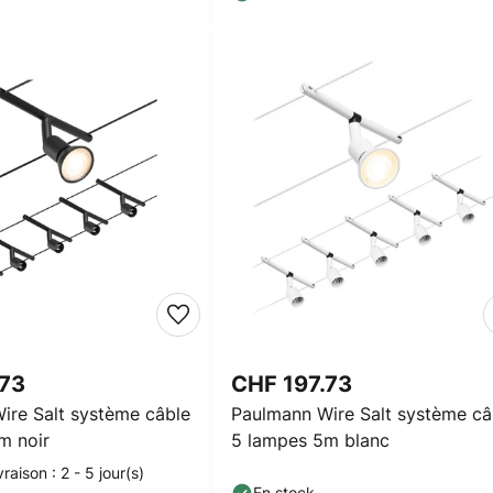
.73
CHF 197.73
ire Salt système câble
Paulmann Wire Salt système câ
m noir
5 lampes 5m blanc
vraison : 2 - 5 jour(s)
En stock