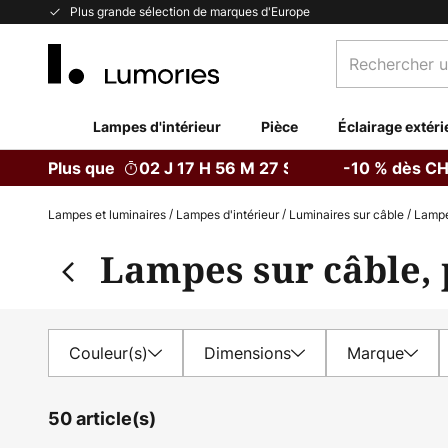
Allez
Plus grande sélection de marques d'Europe
au
Rechercher
contenu
un
produit,
catégorie...
Lampes d'intérieur
Pièce
Éclairage extéri
Plus que
02 J 17 H 56 M 26 S
-10 % dès CH
Lampes et luminaires
Lampes d'intérieur
Luminaires sur câble
Lampe
Lampes sur câble, 
Couleur(s)
Dimensions
Marque
50 article(s)