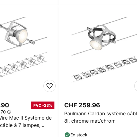
.90
CHF 259.96
PVC -23%
.70
Paulmann Cardan système câb
ire Mac II Système de
8l. chrome mat/chrom
câble à 7 lampes,
En stock