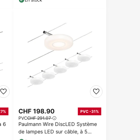
CHF 198.90
27%
PVC -31%
PVC
CHF 291.07
à 6
Paulmann Wire DiscLED Système
de lampes LED sur câble, à 5
lampes