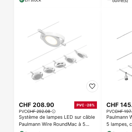
ouvré(s)
CHF 208.90
CHF 145
PVC -28%
PVC
CHF 292.08
PVC
CHF 197
Système de lampes LED sur câble
Paulmann W
Paulmann Wire RoundMac à 5
5 lampes, 
lampes, blanc