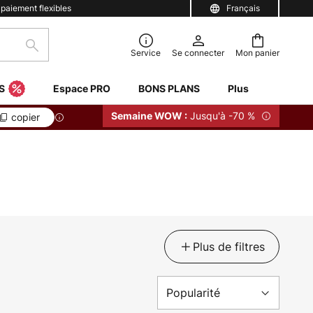
 paiement flexibles
Français
Rechercher
Service
Se connecter
Mon panier
S
Espace PRO
BONS PLANS
Plus
Jusqu'à -70 %
Semaine WOW :
copier
Plus de filtres