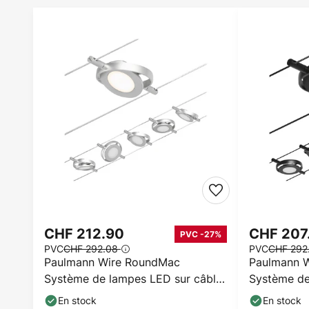
CHF 212.90
CHF 207
PVC -27%
PVC
CHF 292.08
PVC
CHF 292
Paulmann Wire RoundMac
Paulmann 
Système de lampes LED sur câble,
Système de
à 5 lampes, chromé
à 5 lampes 
En stock
En stock