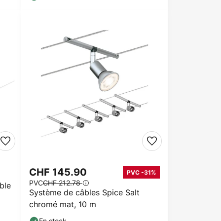
CHF 145.90
PVC -31%
PVC
CHF 212.78
ble
Système de câbles Spice Salt
chromé mat, 10 m
En stock