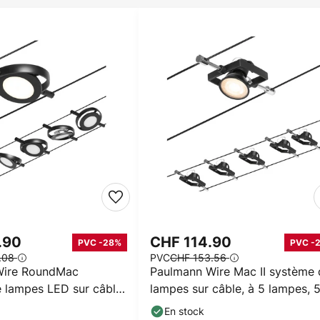
.90
CHF 114.90
PVC -28%
PVC -
.08
PVC
CHF 153.56
Wire RoundMac
Paulmann Wire Mac II système 
 lampes LED sur câble
lampes sur câble, à 5 lampes, 
noir
noir
En stock