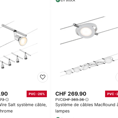
.90
CHF 269.90
PVC -26%
PVC -
.73
PVC
CHF 369.36
ire Salt système câble,
Système de câbles MacRound 
chrome
lampes