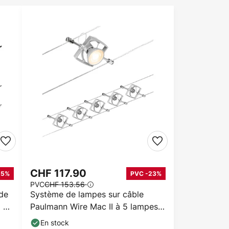
CHF 117.90
25%
PVC -23%
PVC
CHF 153.56
de
Système de lampes sur câble
5 m,
Paulmann Wire Mac II à 5 lampes,
5 m, chrome
En stock