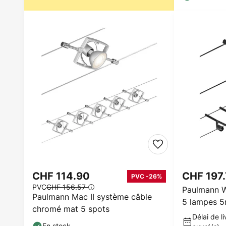
CHF 114.90
CHF 197
PVC -26%
PVC
CHF 156.57
Paulmann W
Paulmann Mac II système câble
5 lampes 5
chromé mat 5 spots
Délai de li
En stock