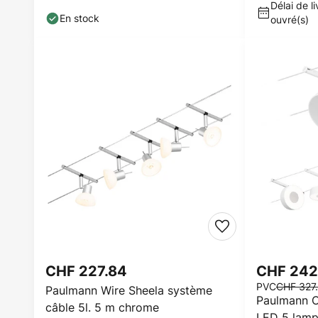
Délai de li
En stock
ouvré(s)
CHF 227.84
CHF 24
PVC
CHF 327
Paulmann Wire Sheela système
Paulmann C
câble 5l. 5 m chrome
LED 5 lamp