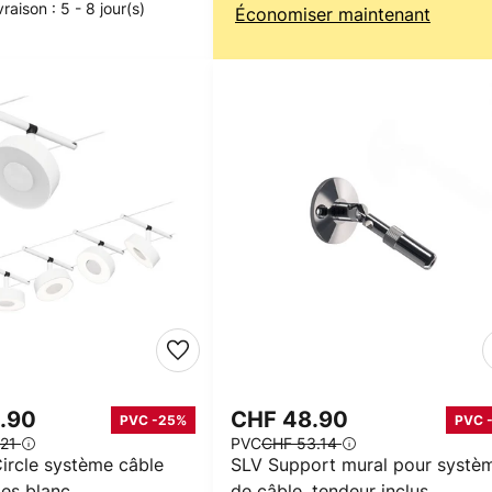
vraison : 5 - 8 jour(s)
Économiser maintenant
2.90
CHF 48.90
PVC -25%
PVC 
.21
PVC
CHF 53.14
ircle système câble
SLV Support mural pour systè
es blanc
de câble, tendeur inclus