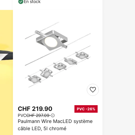
En stock
CHF 219.90
PVC -26%
PVC
CHF 297.09
Paulmann Wire MacLED système
câble LED, 5l chromé