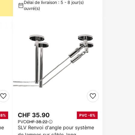
Délai de livraison : 5 - 8 jour(s)
ouvré(s)
CHF 35.90
-8%
PVC -6%
PVC
CHF 38.22
me
SLV Renvoi d'angle pour système
de lampes sur câble, long