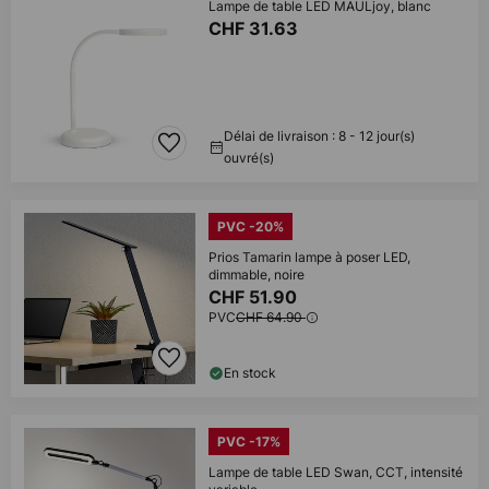
Lampe de table LED MAULjoy, blanc
CHF 31.63
Délai de livraison : 8 - 12 jour(s)
ouvré(s)
PVC -20%
Prios Tamarin lampe à poser LED,
dimmable, noire
CHF 51.90
PVC
CHF 64.90
En stock
PVC -17%
Lampe de table LED Swan, CCT, intensité