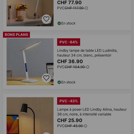
CHF 77.90
PVC
CHF 117.90
En stock
BONS PLANS
PVC -64%
Lindby lampe de table LED Ludmilla,
hauteur 34 cm, blanc, présentoir
CHF 36.90
PVC
CHF 104.90
En stock
PVC -43%
Lampe à poser LED Lindby Ailina, hauteur
36 cm, noire, à intensité variable
CHF 25.90
PVC
CHF 45.90