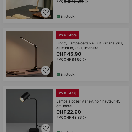
PVC
CHF 184.90
En stock
PVC -46%
Lindby Lampe de table LED Valtaris, gris,
aluminium, CCT, intensité
CHF 45.90
PVC
CHF 84.90
En stock
PVC -47%
Lampe à poser Marley, noir, hauteur 45
cm, métal
CHF 22.90
PVC
CHF 43.86