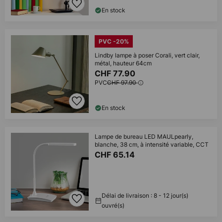
En stock
PVC -20%
Lindby lampe à poser Corali, vert clair,
métal, hauteur 64cm
CHF 77.90
PVC
CHF 97.90
En stock
Lampe de bureau LED MAULpearly,
blanche, 38 cm, à intensité variable, CCT
CHF 65.14
Délai de livraison : 8 - 12 jour(s)
ouvré(s)