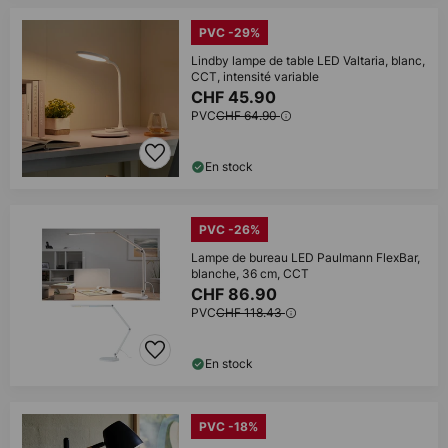
PVC -29%
Lindby lampe de table LED Valtaria, blanc,
CCT, intensité variable
CHF 45.90
PVC
CHF 64.90
En stock
PVC -26%
Lampe de bureau LED Paulmann FlexBar,
blanche, 36 cm, CCT
CHF 86.90
PVC
CHF 118.43
En stock
PVC -18%