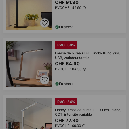
CHF 91.90
PVC
CHF 149.90
En stock
PVC -38%
Lampe de bureau LED Lindby Kuno, gris,
USB, variateur tactile
CHF 64.90
PVC
CHF 104.90
En stock
PVC -54%
Lindby lampe de bureau LED Eleni, blanc,
CCT, intensité variable
CHF 77.90
PVC
CHF 169.90