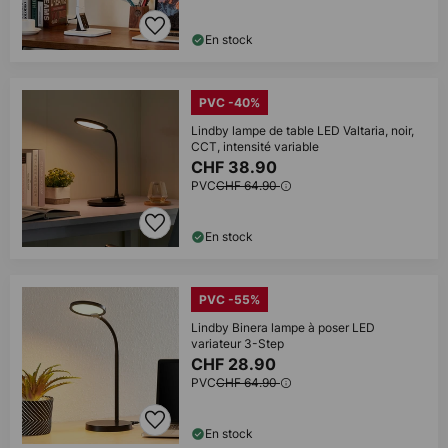
En stock
PVC -40%
Lindby lampe de table LED Valtaria, noir,
CCT, intensité variable
CHF 38.90
PVC
CHF 64.90
En stock
PVC -55%
Lindby Binera lampe à poser LED
variateur 3-Step
CHF 28.90
PVC
CHF 64.90
En stock