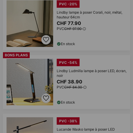
PVC -20%
Lindby lampe à poser Corali, noir, métal,
hauteur 64cm
CHF 77.90
PVC
CHF 97.90
En stock
BONS PLANS
PVC -54%
Lindby Ludmilla lampe à poser LED, écran,
noir
CHF 38.90
PVC
CHF 84.90
En stock
PVC -38%
Lucande Wasko lampe à poser LED