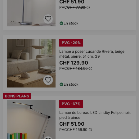
CHF 51.90
PVC
CHF 77.90
En stock
PVC -29%
Lampe à poser Lucande Rivera, beige,
métal, pierre, 51 cm, G9
CHF 129.90
PVC
CHF 184.90
En stock
BONS PLANS
PVC -67%
Lampe de bureau LED Lindby Felipe, noir,
pied à pince
CHF 51.90
PVC
CHF 156.90