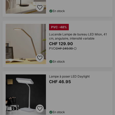
En stock
PVC -48%
Lucande Lampe de bureau LED Mion, 41
cm, angulaire, intensité variable
CHF 129.90
PVC
CHF 249.90
En stock
Lampe à poser LED Daylight
CHF 46.95
En stock