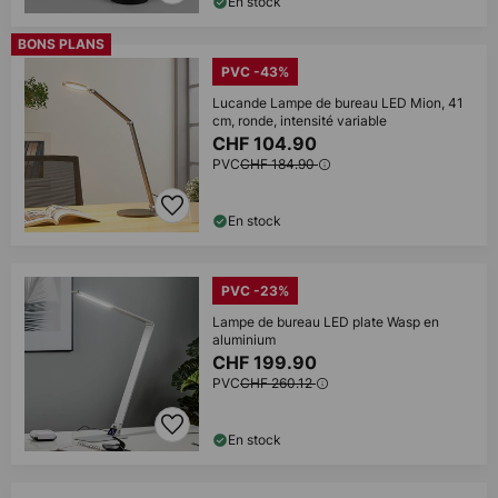
En stock
BONS PLANS
PVC -43%
Lucande Lampe de bureau LED Mion, 41
cm, ronde, intensité variable
CHF 104.90
PVC
CHF 184.90
En stock
PVC -23%
Lampe de bureau LED plate Wasp en
aluminium
CHF 199.90
PVC
CHF 260.12
En stock