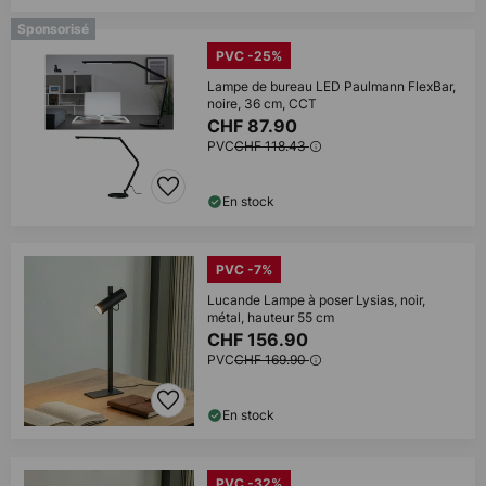
Sponsorisé
PVC -25%
Lampe de bureau LED Paulmann FlexBar,
noire, 36 cm, CCT
CHF 87.90
PVC
CHF 118.43
En stock
PVC -7%
Lucande Lampe à poser Lysias, noir,
métal, hauteur 55 cm
CHF 156.90
PVC
CHF 169.90
En stock
PVC -32%