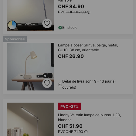
variable
CHF 84.90
PVC
CHF 102.90
En stock
Sponsorisé
Lampe à poser Skriva, beige, métal,
GU10, 38 cm, orientable
CHF 26.90
Délai de livraison : 9 - 13 jour(s)
ouvré(s)
PVC -27%
Lindby Valtorin lampe de bureau LED,
blanche
CHF 51.90
PVC
CHF 71.90