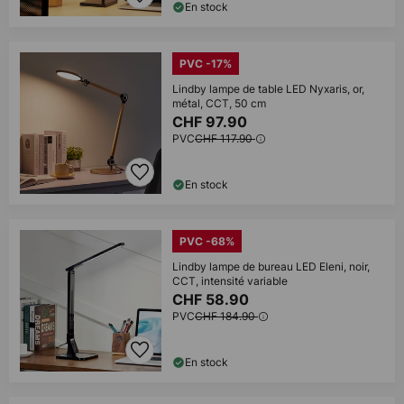
En stock
PVC -17%
Lindby lampe de table LED Nyxaris, or,
métal, CCT, 50 cm
CHF 97.90
PVC
CHF 117.90
En stock
PVC -68%
Lindby lampe de bureau LED Eleni, noir,
CCT, intensité variable
CHF 58.90
PVC
CHF 184.90
En stock