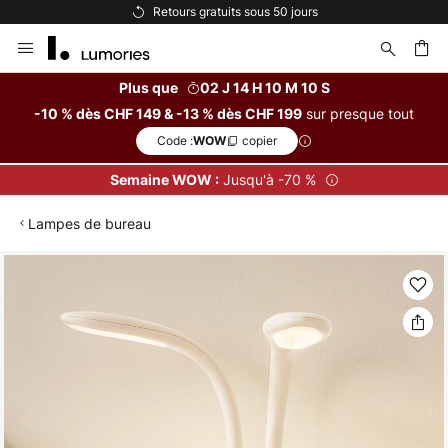
Retours gratuits sous 50 jours
Allez
au
contenu
Plus que
02 J 14 H 10 M 10 S
sur presque tout
-10 % dès CHF 149 & -13 % dès CHF 199
ercher
Code :
copier
WOW
Jusqu'à -70 %
Semaine WOW :
Lampes de bureau
Skip
to
the
end
of
the
images
gallery