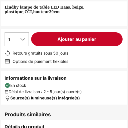
of
Lindby lampe de table LED Haas, beige,
the
plastique,CCT,hauteur39cm
images
gallery
1
Ajouter au panier
Retours gratuits sous 50 jours
Options de paiement flexibles
Informations sur la livraison
En stock
Délai de livraison : 2 - 5 jour(s) ouvré(s)
Source(s) lumineuse(s) intégrée(s)
Produits similaires
Détails du produit