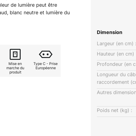
leur de lumière peut être
aud, blanc neutre et lumière du
'obtenir à tout moment l'éclairage
 sans fil pour smartphone ou
Dimension
.
Largeur (en cm) 
Hauteur (en cm) 
Profondeur (en c
Mise en
Type C - Prise
marche du
Européenne
produit
Longueur du câb
raccordement (c
Autres dimension
Poids net (kg) :