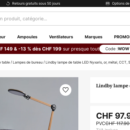
Retours gratuits sous 50 jours
Options de
eur
Ampoules
Ventilateurs
Marques
PROMO
sur presque tout
F 149 & -13 % dès CHF 199
Code :
WOW
 table
Lampes de bureau
Lindby lampe de table LED Nyxaris, or, métal, CCT,
Lindby lampe d
CHF 97.
PVC
CHF 117.9
TVA incluse