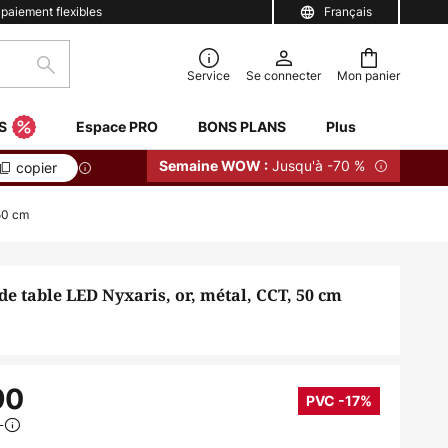
 paiement flexibles
Français
Rechercher
Service
Se connecter
Mon panier
S
Espace PRO
BONS PLANS
Plus
Jusqu'à -70 %
Semaine WOW :
copier
 50 cm
e table LED Nyxaris, or, métal, CCT, 50 cm
90
PVC -17%
0