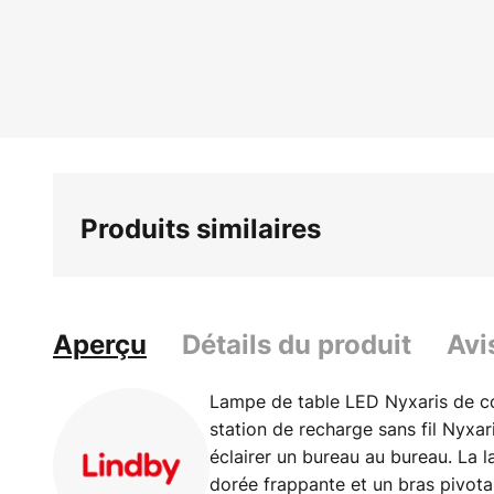
Skip
to
the
beginning
of
the
images
gallery
Produits similaires
Aperçu
Détails du produit
Avi
Lampe de table LED Nyxaris de c
station de recharge sans fil Nyxa
éclairer un bureau au bureau. La 
dorée frappante et un bras pivota