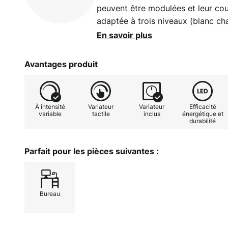
peuvent être modulées et leur cou
adaptée à trois niveaux (blanc ch
jour). Ainsi, le luminaire permet d
En savoir plus
adéquat. Une station de recharge
autre appareil se trouve à sa base
Avantages produit
À intensité
Variateur
Variateur
Efficacité
variable
tactile
inclus
énergétique et
durabilité
Parfait pour les pièces suivantes :
Bureau