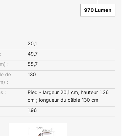
970 Lumen
:
20,1
:
49,7
m) :
55,7
le de
130
m) :
s :
Pied - largeur 20,1 cm, hauteur 1,36
cm ; longueur du câble 130 cm
1,96