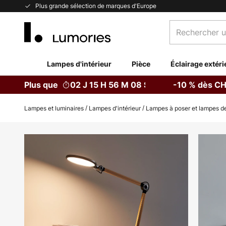
Allez
Plus grande sélection de marques d'Europe
au
Rechercher
contenu
un
produit,
catégorie...
Lampes d'intérieur
Pièce
Éclairage extéri
Plus que
02 J 15 H 56 M 08 S
-10 % dès CH
Lampes et luminaires
Lampes d'intérieur
Lampes à poser et lampes de
Skip
to
the
end
of
the
images