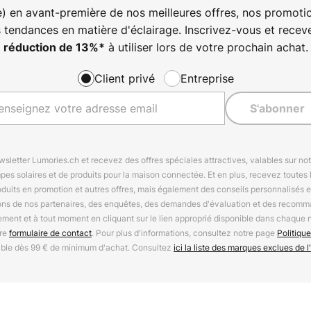
) en avant-première de nos meilleures offres, nos promotio
s tendances en matière d'éclairage. Inscrivez-vous et rece
à utiliser lors de votre prochain achat.
réduction de
13%
*
Client privé
Entreprise
S'abonner
letter Lumories.ch et recevez des offres spéciales attractives, valables sur n
mpes solaires et de produits pour la maison connectée. Et en plus, recevez toutes l
oduits en promotion et autres offres, mais également des conseils personnalisés
ions de nos partenaires, des enquêtes, des demandes d'évaluation et des recomm
ement et à tout moment en cliquant sur le lien approprié disponible dans chaque 
tre
formulaire de contact
. Pour plus d'informations, consultez notre page
Politique
able dès 99 € de minimum d'achat. Consultez
ici la liste des marques exclues de l'