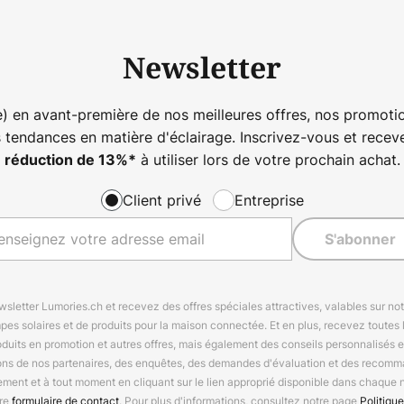
Newsletter
) en avant-première de nos meilleures offres, nos promotio
s tendances en matière d'éclairage. Inscrivez-vous et rece
à utiliser lors de votre prochain achat.
réduction de
13%
*
Client privé
Entreprise
S'abonner
letter Lumories.ch et recevez des offres spéciales attractives, valables sur n
mpes solaires et de produits pour la maison connectée. Et en plus, recevez toutes l
oduits en promotion et autres offres, mais également des conseils personnalisés
ions de nos partenaires, des enquêtes, des demandes d'évaluation et des recomm
ement et à tout moment en cliquant sur le lien approprié disponible dans chaque 
tre
formulaire de contact
. Pour plus d'informations, consultez notre page
Politique