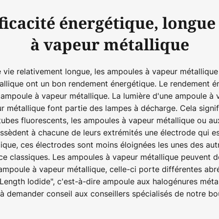
icacité énergétique, longue
à vapeur métallique
de vie relativement longue, les ampoules à vapeur métalliqu
tallique ont un bon rendement énergétique. Le rendement 
 ampoule à vapeur métallique. La lumière d'une ampoule à va
 métallique font partie des lampes à décharge. Cela signi
 tubes fluorescents, les ampoules à vapeur métallique ou a
ossèdent à chacune de leurs extrémités une électrode qui e
ique, ces électrodes sont moins éloignées les unes des autr
nce classiques. Les ampoules à vapeur métallique peuvent 
'ampoule à vapeur métallique, celle-ci porte différentes abr
ength Iodide", c'est-à-dire ampoule aux halogénures métalli
 demander conseil aux conseillers spécialisés de notre bou