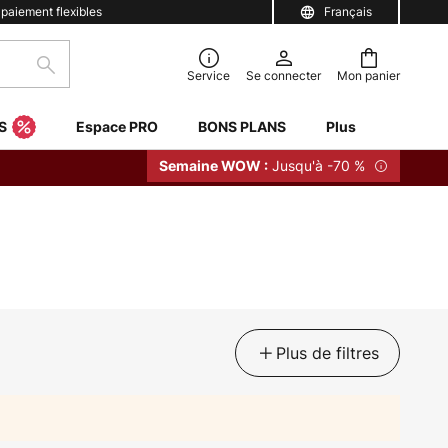
 paiement flexibles
Français
Rechercher
Service
Se connecter
Mon panier
S
Espace PRO
BONS PLANS
Plus
Jusqu'à -70 %
Semaine WOW :
Plus de filtres