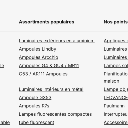
Assortiments populaires
Nos points
Luminaires extérieurs en aluminium
Appliques d
Ampoules Lindby
Luminaires 
Ampoules Arcchio
Luminaires
le
Ampoules G4 & GU4 / MR11
Lampes sola
G53 / AR111 Ampoules
Planificati
maison
Luminaires intérieurs en métal
Lampe obje
Ampoule GX53
LEDVANCE
Ampoules R7s
Paulmann
Lampes fluorescentes compactes
Interrupte
iable
tube fluorescent
Accessoires