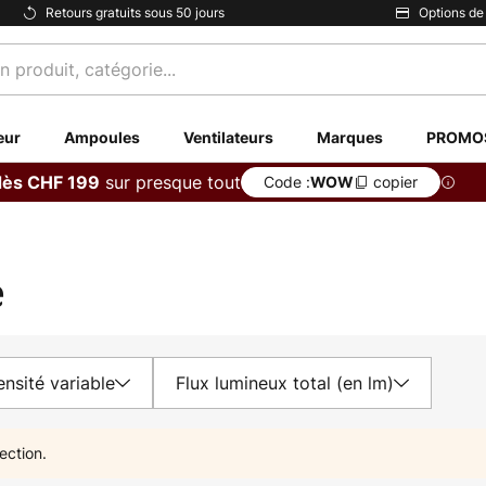
Retours gratuits sous 50 jours
Options de
eur
Ampoules
Ventilateurs
Marques
PROMO
sur presque tout
dès CHF 199
Code :
copier
WOW
e
ensité variable
Flux lumineux total (en lm)
ection.