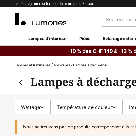
Allez
Plus grande sélection de marques d'Europe
au
Rechercher
contenu
un
produit,
catégorie...
Lampes d'intérieur
Pièce
Éclairage extéri
-10 % dès CHF 149 & -13 % 
Lampes et luminaires
Ampoules
Lampes à décharge
Lampes à décharg
Wattage
Température de couleur
Int
Nous ne trouvons pas de produits correspondant à la sél