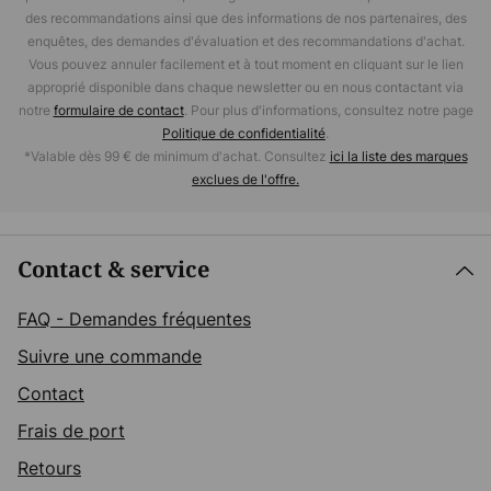
des recommandations ainsi que des informations de nos partenaires, des
enquêtes, des demandes d'évaluation et des recommandations d'achat.
Vous pouvez annuler facilement et à tout moment en cliquant sur le lien
approprié disponible dans chaque newsletter ou en nous contactant via
notre
formulaire de contact
. Pour plus d'informations, consultez notre page
Politique de confidentialité
.
*Valable dès 99 € de minimum d'achat. Consultez
ici la liste des marques
exclues de l'offre.
Contact & service
FAQ - Demandes fréquentes
Suivre une commande
Contact
Frais de port
Retours