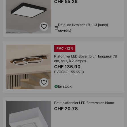
CHF 55.26
Délai de livraison : 9 - 13 jour(s)
ouvré(s)
PVC -12%
Plafonnier LED Boyal, brun, longueur 78
cm, bois, à 2 lampes.
CHF 135.90
PVC
CHF 155.65
En stock
Petit plafonnier LED Ferreros en blanc
CHF 20.78