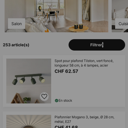
Salon
Cuis
253 article(s)
Filtrer
1
Spot pour plafond Tilston, vert foncé,
longueur 58 cm, à 4 lampes, acier
CHF 62.57
En stock
Plafonnier Mogano 3, beige, Ø 28 cm,
métal, E27
CHF 41.68