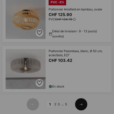
PVC -6%
Plafonnier Amsfield en bambou, ovale
CHF 125.90
PVC
CHF 134.76
Délai de livraison : 9 - 13 jour(s)
ouvré(s)
Plafonnier Palombaia, blanc, Ø 50 cm,
acier/bois, E27
CHF 103.42
En stock
Page
1
2
3
...
5
Précédent
Suivant