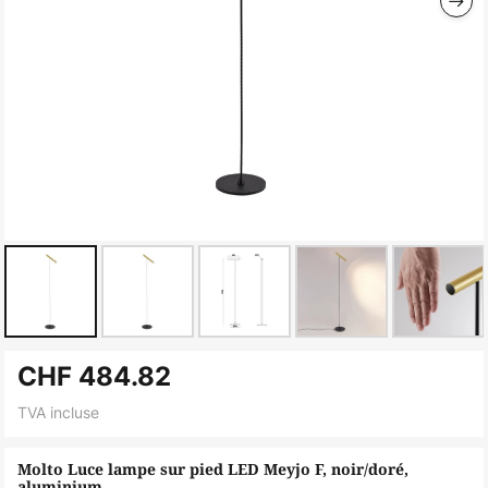
Skip
CHF 484.82
to
the
TVA incluse
beginning
of
Molto Luce lampe sur pied LED Meyjo F, noir/doré,
aluminium