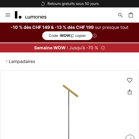
Retours gratuits sous 50 jours
Allez
au
contenu
sur presque tout
-10 % dès CHF 149 & -13 % dès CHF 199
Code :
copier
WOW
ercher
Jusqu'à -70 %
Semaine WOW :
Lampadaires
Skip
to
the
end
of
the
images
gallery