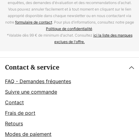
enquêtes, des demandes d'évaluation et des recommandations d'achat.
Vous pouvez annuler facilement et à tout moment en cliquant sur le lien
approprié disponible dans chaque newsletter ou en nous contactant via
notre
formulaire de contact
. Pour plus d'informations, consultez notre page
Politique de confidentialité
.
*Valable dès 99 € de minimum d'achat. Consultez
ici la liste des marques
exclues de l'offre.
Contact & service
FAQ - Demandes fréquentes
Suivre une commande
Contact
Frais de port
Retours
Modes de paiement