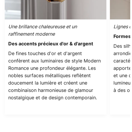
Une brillance chaleureuse et un
Lignes 
raffinement moderne
Formes l
Des accents précieux d'or & d'argent
Des silh
De fines touches d'or et d'argent
arrondie
confèrent aux luminaires de style Modern
caractér
Romance une profondeur élégante. Les
apporte
nobles surfaces métalliques reflètent
et une d
doucement la lumière et créent une
lumineux
combinaison harmonieuse de glamour
à des ob
nostalgique et de design contemporain.