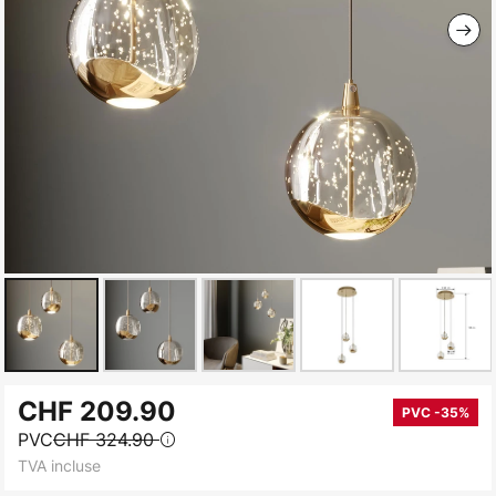
Skip
CHF 209.90
to
PVC -35%
PVC
CHF 324.90
the
TVA incluse
beginning