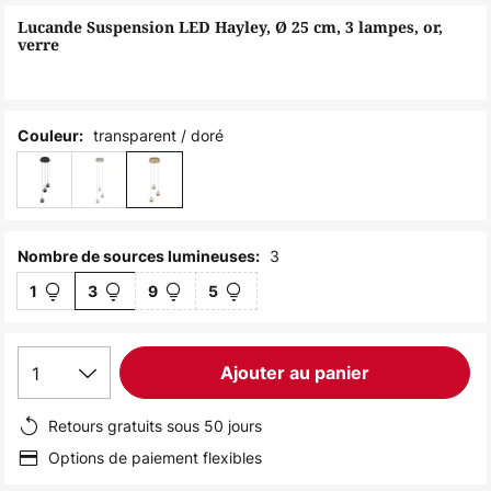
of
Lucande Suspension LED Hayley, Ø 25 cm, 3 lampes, or,
the
verre
images
gallery
transparent / doré
Couleur:
3
Nombre de sources lumineuses:
1
3
9
5
1
Ajouter au panier
Retours gratuits sous 50 jours
Options de paiement flexibles