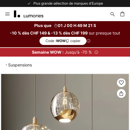
Plus grande sélection de marques d'Europe
Allez
au
contenu
Plus que
01 J 00 H 49 M 20 S
sur presque tout
-10 % dès CHF 149 & -13 % dès CHF 199
ercher
Code :
copier
WOW
Jusqu'à -70 %
Semaine WOW :
Suspensions
Skip
to
the
end
of
the
images
gallery