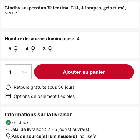
of
Lindby suspension Valentina, E14, 4 lampes, gris fumé,
the
verre
images
gallery
4
Nombre de sources lumineuses:
5
4
3
1
Ajouter au panier
Retours gratuits sous 50 jours
Options de paiement flexibles
Informations sur la livraison
En stock
Délai de livraison : 2 - 5 jour(s) ouvré(s)
incluse(s)
Pas de source(s) lumineuse(s)