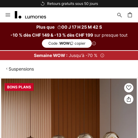
urs
Options de paiement flexibles
Allez
au
contenu
Plus que
00 J 17 H 25 M 41 S
sur presque tout
-10 % dès CHF 149 & -13 % dès CHF 199
ercher
Code :
copier
WOW
Jusqu'à -70 %
Semaine WOW :
Suspensions
Skip
BONS PLANS
to
the
end
of
the
images
gallery