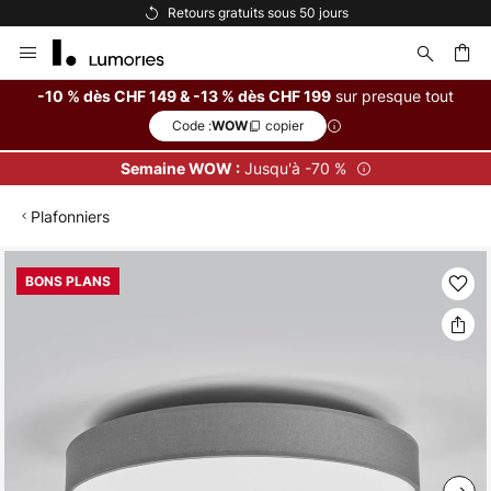
Retours gratuits sous 50 jours
Allez
au
contenu
sur presque tout
-10 % dès CHF 149 & -13 % dès CHF 199
Code :
copier
WOW
ercher
Jusqu'à -70 %
Semaine WOW :
Plafonniers
Skip
BONS PLANS
to
the
end
of
the
images
gallery