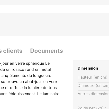
s clients
Documents
-jour en verre sphérique Le
Dimension
de un rosace rond en métal
 cinq éléments de longueurs
Hauteur (en cm) 
s se trouve un abat-jour en verre.
Diamètre (en cm)
ue et diffuse la lumière de tous
sans éblouissement. Le luminaire
Autres dimension
mme éclairage de plafond, par
r.
Poids net (kg) :