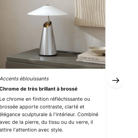
Accents éblouissants
Charmes 
Chrome de très brillant à brossé
Des form
dorées r
Le chrome en finition réfléchissante ou
brossée apporte contraste, clarté et
Les surf
élégance sculpturale à l'intérieur. Combiné
confèren
avec de la pierre, du tissu ou du verre, il
raffinem
attire l'attention avec style.
et une to
dans le 