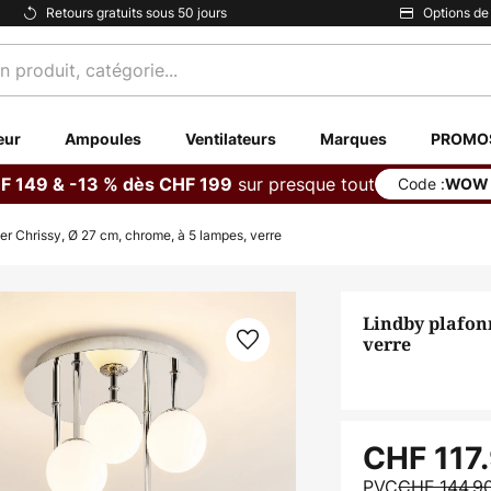
Retours gratuits sous 50 jours
Options de
eur
Ampoules
Ventilateurs
Marques
PROMO
sur presque tout
F 149 & -13 % dès CHF 199
Code :
WOW
er Chrissy, Ø 27 cm, chrome, à 5 lampes, verre
Lindby plafonn
verre
CHF 117
PVC
CHF 144.9