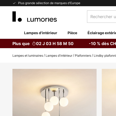
Allez
Plus grande sélection de marques d'Europe
au
Rechercher
contenu
un
produit,
catégorie...
Lampes d'intérieur
Pièce
Éclairage extéri
Plus que
02 J 03 H 58 M 48 S
-10 % dès CH
Lampes et luminaires
Lampes d'intérieur
Plafonniers
Lindby plafonni
Skip
to
the
end
of
the
images