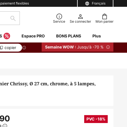
 paiement flexibles
Français
Rechercher
Service
Se connecter
Mon panier
S
Espace PRO
BONS PLANS
Plus
Jusqu'à -70 %
Semaine WOW :
copier
ier Chrissy, Ø 27 cm, chrome, à 5 lampes,
.90
PVC -18%
0