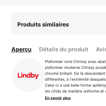
Skip
to
the
beginning
Produits similaires
of
the
images
gallery
Aperçu
Détails du produit
Avi
Plafonnier rond Chrissy avec abat
plafonnier moderne Chrissy possè
chromé brillant. De là descendent
différentes, à l'extrémité desquel
Celui-ci a une belle forme sphériq
les côtés de manière uniforme et 
Chrissy convient parfaitement co
En savoir plus
exemple pour le salon ou le couloi