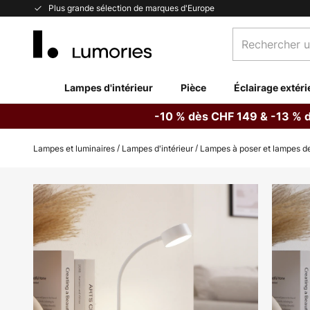
Allez
Plus grande sélection de marques d'Europe
au
Rechercher
contenu
un
produit,
catégorie...
Lampes d'intérieur
Pièce
Éclairage extéri
-10 % dès CHF 149 & -13 % 
Lampes et luminaires
Lampes d'intérieur
Lampes à poser et lampes de
Skip
to
the
end
of
the
images