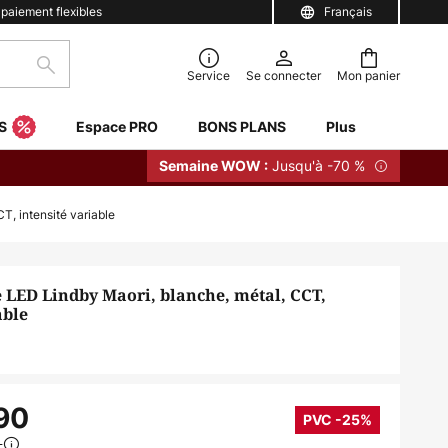
 paiement flexibles
Français
Rechercher
Service
Se connecter
Mon panier
S
Espace PRO
BONS PLANS
Plus
Jusqu'à -70 %
Semaine WOW :
T, intensité variable
e LED Lindby Maori, blanche, métal, CCT,
able
90
PVC -25%
0