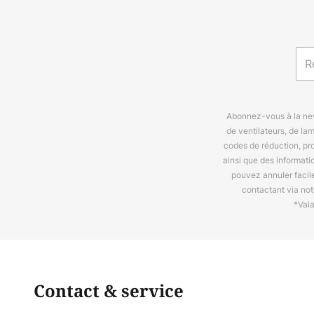
Abonnez-vous à la news
de ventilateurs, de la
codes de réduction, pr
ainsi que des informat
pouvez annuler facil
contactant via no
*Val
Contact & service