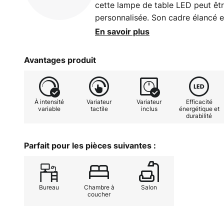
cette lampe de table LED peut êtr
personnalisée. Son cadre élancé et
permettent de s'intégrer partout 
En savoir plus
elle peut même être rechargée sur
du câble USB fourni. La couleur de
Avantages produit
lumière peuvent être réglées sur t
poussoir.
À intensité
Variateur
Variateur
Efficacité
variable
tactile
inclus
énergétique et
durabilité
Parfait pour les pièces suivantes :
Bureau
Chambre à
Salon
coucher