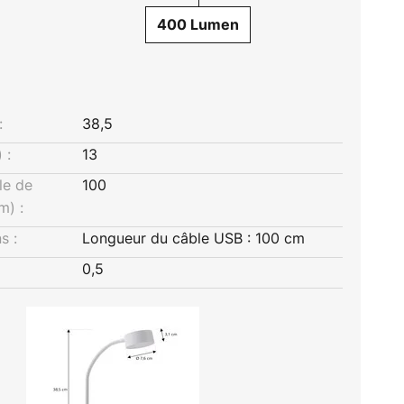
400 Lumen
:
38,5
 :
13
le de
100
m) :
s :
Longueur du câble USB : 100 cm
0,5