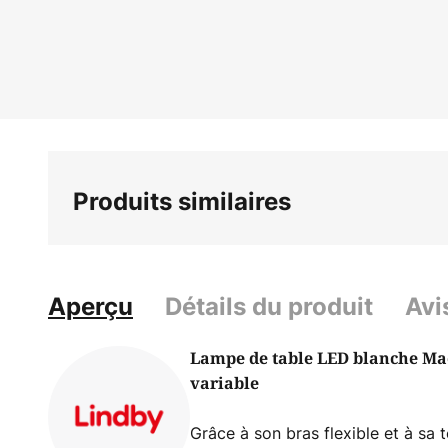
Skip
to
the
beginning
of
the
images
gallery
Produits similaires
Aperçu
Détails du produit
Avi
Lampe de table LED blanche Mao
variable
Grâce à son bras flexible et à sa 