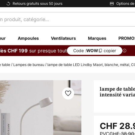
Retours gratuits sous 50 jours
Options de
eur
Ampoules
Ventilateurs
Marques
PROMO
sur presque tout
dès CHF 199
Code :
copier
WOW
 table
Lampes de bureau
lampe de table LED Lindby Maori, blanche, métal, CC
lampe de tabl
intensité vari
CHF 28.
PVC
CHF 38.9