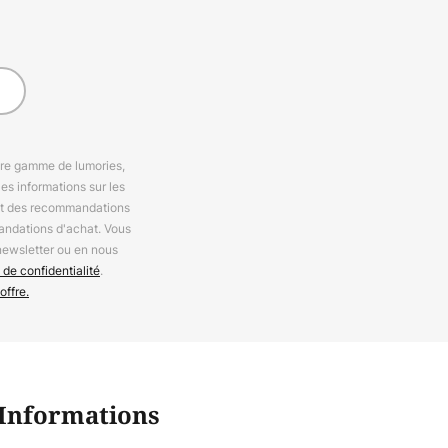
otre gamme de lumories,
es informations sur les
 et des recommandations
andations d'achat. Vous
newsletter ou en nous
 de confidentialité
.
offre.
Informations