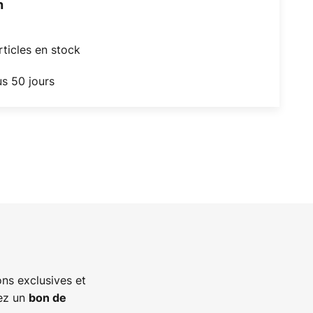
h
articles en stock
us 50 jours
ns exclusives et
vez un
bon de