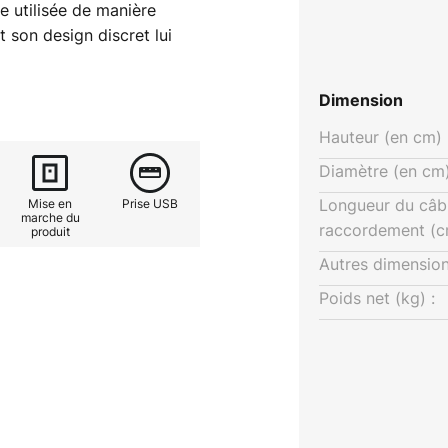
e utilisée de manière
 son design discret lui
et, grâce à sa connexion USB,
 un ordinateur portable à l'aide
Dimension
 lumière et la luminosité de la
rois niveaux à l'aide du bouton-
Hauteur (en cm) 
Diamètre (en cm)
Longueur du câb
Mise en
Prise USB
marche du
raccordement (c
produit
Autres dimension
Poids net (kg) :