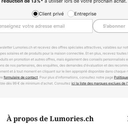
à utiliser lors de votre prochain achat.
réduction de
13%
*
Client privé
Entreprise
S'abonner
letter Lumories.ch et recevez des offres spéciales attractives, valables sur n
mpes solaires et de produits pour la maison connectée. Et en plus, recevez toutes l
oduits en promotion et autres offres, mais également des conseils personnalisés
ions de nos partenaires, des enquêtes, des demandes d'évaluation et des recomm
ement et à tout moment en cliquant sur le lien approprié disponible dans chaque 
tre
formulaire de contact
. Pour plus d'informations, consultez notre page
Politique
able dès 99 € de minimum d'achat. Consultez
ici la liste des marques exclues de l'
À propos de Lumories.ch