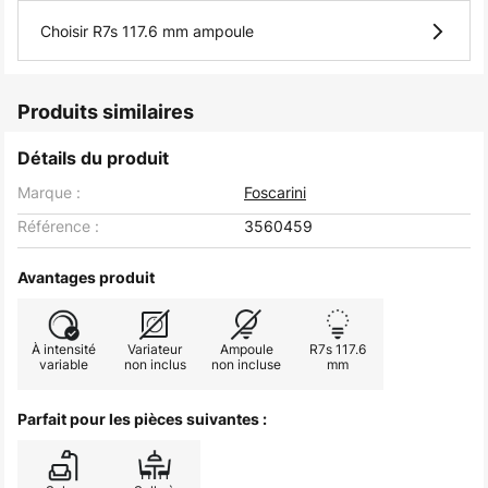
Choisir R7s 117.6 mm ampoule
Produits similaires
Détails du produit
Marque :
Foscarini
Référence :
3560459
Avantages produit
À intensité
Variateur
Ampoule
R7s 117.6
variable
non inclus
non incluse
mm
Parfait pour les pièces suivantes :