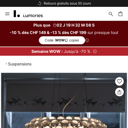
Retours gratuits sous 50 jours
Allez
au
contenu
Plus que
02 J 19 H 32 M 08 S
sur presque tout
-10 % dès CHF 149 & -13 % dès CHF 199
ercher
Code :
copier
WOW
Jusqu'à -70 %
Semaine WOW :
Suspensions
Skip
to
the
end
of
the
images
gallery