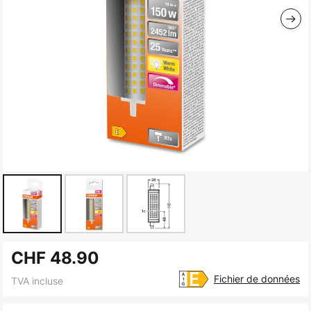
Skip
CHF 48.90
to
the
Fichier de données
TVA incluse
beginning