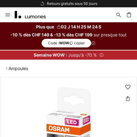
Retours gratuits sous 50 jours
Allez
au
contenu
Plus que
02 J 14 H 25 M 24 S
sur presque tout
-10 % dès CHF 149 & -13 % dès CHF 199
ercher
Code :
copier
WOW
Jusqu'à -70 %
Semaine WOW :
Ampoules
Skip
to
the
end
of
the
images
gallery