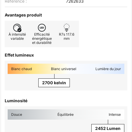
Référence :
7262633
Avantages produit
À intensité
Efficacité
R7s 117.6
variable
énergétique
mm
et durabilité
Effet lumineux
Blanc chaud
Blanc universel
Lumière du jour
2700 kelvin
Luminosité
Douce
Équilibrée
Intense
2452 Lumen