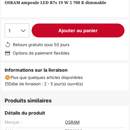
of
OSRAM ampoule LED R7s 19 W 2 700 K dimmable
the
images
gallery
1
Ajouter au panier
Retours gratuits sous 50 jours
Options de paiement flexibles
Informations sur la livraison
Plus que quelques articles disponibles
Délai de livraison : 2 - 5 jour(s) ouvré(s)
Produits similaires
Détails du produit
Marque :
OSRAM